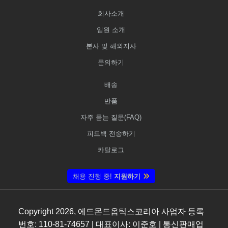
회사소개
임원 소개
본사 및 해외지사
문의하기
배송
반품
자주 묻는 질문(FAQ)
피드백 전송하기
카탈로그
채용 진행 중!
지원하기
Copyright
2026
, 에드몬드옵틱스코리아 사업자 등록
번호: 110-81-74657 | 대표이사: 이준호 | 통신판매업