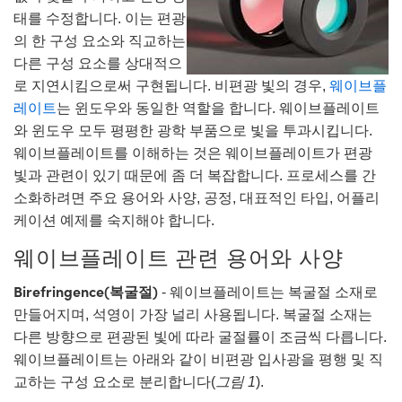
lies
ters
ectives
ccessories
ools
ologies
ination
는 제품생산
Targets
ting and Detection
태를 수정합니다. 이는 편광
의 한 구성 요소와 직교하는
l Components
py
anics
as
 Components
ing and Detection
 and Production
다른 구성 요소를 상대적으
로 지연시킴으로써 구현됩니다. 비편광 빛의 경우,
웨이브플
olators
stems
eras
d Detection
Processing
and Production
레이트
는 윈도우와 동일한 역할을 합니다. 웨이브플레이트
ion
ers
ories and Optomechanics
는 제품생산
ence Tomography
와 윈도우 모두 평평한 광학 부품으로 빛을 투과시킵니다.
웨이브플레이트를 이해하는 것은 웨이브플레이트가 편광
Lenses
erface Cameras
빛과 관련이 있기 때문에 좀 더 복잡합니다. 프로세스를 간
소화하려면 주요 용어와 사양, 공정, 대표적인 타입, 어플리
s
제품
gets
ms
케이션 예제를 숙지해야 합니다.
Sputtering) Coated Optics
tage Micrometers
evelopment Systems
웨이브플레이트 관련 용어와 사양
ical Elements (DOE)
chanics
-Optical Company
Birefringence(복굴절)
- 웨이브플레이트는 복굴절 소재로
만들어지며, 석영이 가장 널리 사용됩니다. 복굴절 소재는
다른 방향으로 편광된 빛에 따라 굴절률이 조금씩 다릅니다.
웨이브플레이트는 아래와 같이 비편광 입사광을 평행 및 직
nd Couplers
교하는 구성 요소로 분리합니다(
그림 1
).