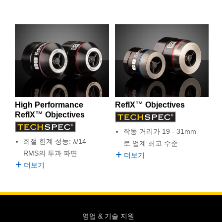
 Direct Microscopes
® Optical Components
s
ion Labs™
scopy
ics
High Performance
ReflX™ Objectives
n Gratings™
ReflX™ Objectives
작동 거리가 19 - 31mm
AX
회절 한계 성능: λ/14
로 업계 최고 수준
RMS의 투과 파면
더보기
tical Components
더보기
Innovations (UFI)
영업 & 기술 지원