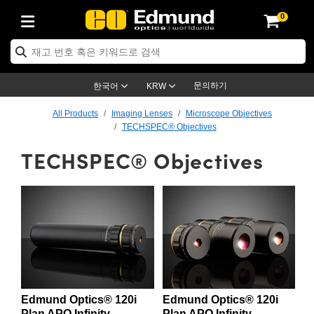
0
ptics
ser Optics
ptomechanics
icroscopy
asers
aging Lenses
ameras
라이트 & 조명
st Targets
ting & Detection
b & Production
op By Application
op By Brand
ew Products
earance Products
ertified Products
nses
ors
em
tics® Objectives
rces
l Length Lenses
ras
sion Lighting
 Test Targets
etrology
eaning
ng
C®
s
Laser Optics
d Optics
문의하기
한국어
KRW
rrors
es
age System
bjectives
surement and Electronics
c Lenses
hernet Cameras
명
Test Targets
sion Solutions
 Handling Tools
ing
on
학 신제품
 Optics
ed Optomechanics
All Products
Imaging Lenses
Microscope Objectives
TECHSPEC® Objectives
nd Diffusers
dows
Optical Mounts
bjectives
cs
s (S-Mount Lenses)
FLIR Cameras
py Lighting
lysis & Stage Micrometers
surement and Electronics
ols
ameras
®
mechanics
 Optomechanics
 Lasers
TECHSPEC® Objectives
ters
rs
System
ctives
plifiers
iable Magnification Lenses
ion Cameras
rces
ay Level Test Targets
hesives
opy
scopy
Lasers
d Microscopy
on Optics
Optics
ables and Breadboards
ctives
ty
e Objectives
meras
on Accessories
ets
ckened Products
onal Imaging
ng Lenses
 Microscopy
d Imaging Lenses
ers
m Expanders
 Stages
orrected Objectives
hanics
ses
ng Cameras
nation
ings
rs
 재질
 Imaging
ras
 Imaging Lenses
d Cameras
cal Assemblies
ages and Slides
jugate Objectives
ssories
d Lenses
ion Labs Cameras™
opy
and Accessories
cal Imaging
nation
 Cameras
 Illumination
n Gratings
m Shaping
 Apertures
 Objectives
duction
oduction and Advanced
as
ig and Roughness Standards
on Microscopy
g and Detection
Illumination
 Test Targets
Edmund Optics® 120i
Edmund Optics® 120i
hy
Plan APO Infinity
Plan APO Infinity