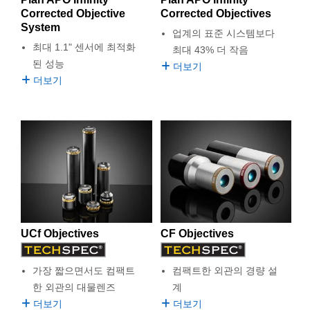
semblies
splitters
s
 Objectives
as
nt Tools
echnologies
llumination
실 또는 제품생산
Test Targets
d Testing and Detection
Corrected Objective
Corrected Objectives
ns Accessories
System
업계의 표준 시스템보다
tical Components
roscopy
mechanics
명
ameras
tical Components
ty
MR
Testing and Detection
d Lab and Production
최대 1.1" 센서에 최적화
최대 43% 더 작음
된 성능
더보기
ptics
nd Isolators
e Systems
 Cameras
g and Detection
rial Processing
 Lab and Production
더보기
cs
rization
 Filters
cessories and Optomechanics
실 또는 제품생산
oherence Tomography
ner
cs
ms
oom Lenses
d Interface Cameras
Optics
학 신제품
y Targets
ystems
eam Sputtering) Coated Optics
nd Stage Micrometers
ras
ng Development Systems
e Optical Elements (DOE)
y Mechanics
hoto-Optical Company
UCf Objectives
CF Objectives
s
가장 짧으면서도 컴팩트
컴팩트한 외관의 경량 설
es and Couplers
한 외관의 대물렌즈
계
더보기
더보기