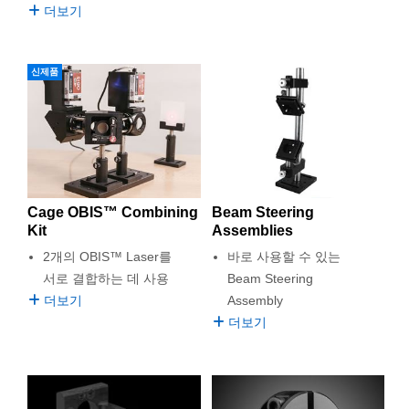
 Direct Microscopes
® Optical Components
더보기
s
ion Labs™
신제품
scopy
ics
n Gratings™
Cage OBIS™ Combining
Beam Steering
Kit
Assemblies
AX
2개의 OBIS™ Laser를
바로 사용할 수 있는
서로 결합하는 데 사용
Beam Steering
tical Components
더보기
Assembly
더보기
Innovations (UFI)