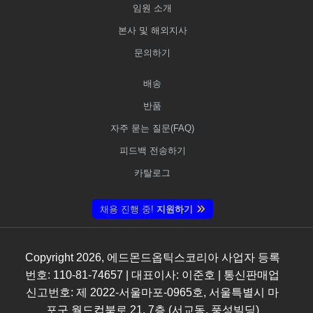
임원 소개
본사 및 해외지사
문의하기
배송
반품
자주 묻는 질문(FAQ)
피드백 전송하기
카탈로그
채용 진행 중!
지원하기
Copyright
2026
, 에드몬드옵틱스코리아 사업자 등록
번호: 110-81-74657 | 대표이사: 이준호 | 통신판매업
신고번호: 제 2022-서울마포-0965호, 서울특별시 마
포구 월드컵북로 21, 7층 (서교동, 풍성빌딩)