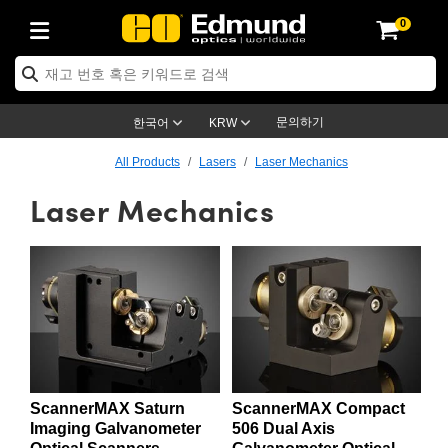
0
ptics
ser Optics
ptomechanics
icroscopy
asers
aging Lenses
ameras
라이트 & 조명
st Targets
ting & Detection
b & Production
op By Application
op By Brand
ew Products
earance Products
ertified Products
nses
ors
em
tics® Objectives
rces
l Length Lenses
ras
sion Lighting
 Test Targets
etrology
eaning
ng
C®
s
Laser Optics
d Optics
문의하기
한국어
KRW
rrors
es
age System
bjectives
surement and Electronics
c Lenses
hernet Cameras
명
Test Targets
sion Solutions
 Handling Tools
ing
on
학 신제품
 Optics
ed Optomechanics
All Products
Lasers
Laser Mechanics
Laser Mechanics
nd Diffusers
dows
Optical Mounts
bjectives
cs
s (S-Mount Lenses)
FLIR Cameras
py Lighting
lysis & Stage Micrometers
surement and Electronics
ols
ameras
®
mechanics
 Optomechanics
 Lasers
ters
rs
System
ctives
plifiers
iable Magnification Lenses
ion Cameras
rces
ay Level Test Targets
hesives
opy
scopy
Lasers
d Microscopy
on Optics
Optics
ables and Breadboards
ctives
ty
e Objectives
meras
on Accessories
ets
ckened Products
onal Imaging
ng Lenses
 Microscopy
d Imaging Lenses
ers
m Expanders
 Stages
orrected Objectives
hanics
ses
ng Cameras
nation
ings
rs
 재질
 Imaging
ras
 Imaging Lenses
d Cameras
cal Assemblies
ages and Slides
jugate Objectives
ssories
d Lenses
ion Labs Cameras™
opy
and Accessories
cal Imaging
nation
 Cameras
 Illumination
ScannerMAX Saturn
ScannerMAX Compact
n Gratings
m Shaping
 Apertures
 Objectives
duction
oduction and Advanced
as
ig and Roughness Standards
on Microscopy
g and Detection
Illumination
 Test Targets
Imaging Galvanometer
506 Dual Axis
hy