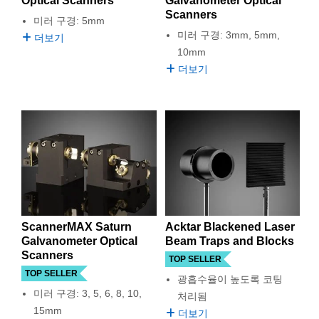
Optical Scanners
Galvanometer Optical
semblies
splitters
s
 Objectives
as
nt Tools
echnologies
llumination
실 또는 제품생산
Test Targets
d Testing and Detection
Scanners
미러 구경: 5mm
ns Accessories
미러 구경: 3mm, 5mm,
더보기
tical Components
roscopy
mechanics
명
ameras
tical Components
ty
MR
Testing and Detection
d Lab and Production
10mm
더보기
ptics
nd Isolators
e Systems
 Cameras
g and Detection
rial Processing
 Lab and Production
cs
rization
 Filters
cessories and Optomechanics
실 또는 제품생산
oherence Tomography
ner
cs
ms
oom Lenses
d Interface Cameras
Optics
학 신제품
y Targets
ystems
eam Sputtering) Coated Optics
nd Stage Micrometers
ras
ng Development Systems
ScannerMAX Saturn
Acktar Blackened Laser
e Optical Elements (DOE)
y Mechanics
hoto-Optical Company
Galvanometer Optical
Beam Traps and Blocks
Scanners
TOP SELLER
s
TOP SELLER
광흡수율이 높도록 코팅
es and Couplers
미러 구경: 3, 5, 6, 8, 10,
처리됨
15mm
더보기