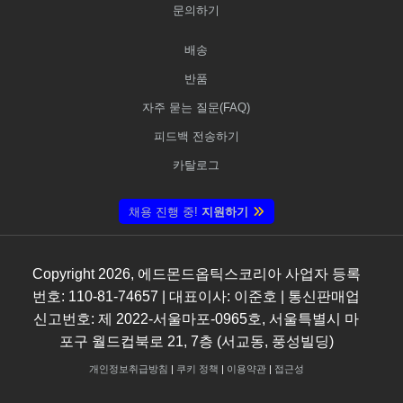
문의하기
배송
반품
자주 묻는 질문(FAQ)
피드백 전송하기
카탈로그
채용 진행 중!
지원하기
Copyright
2026
, 에드몬드옵틱스코리아 사업자 등록
번호: 110-81-74657 | 대표이사: 이준호 | 통신판매업
신고번호: 제 2022-서울마포-0965호, 서울특별시 마
포구 월드컵북로 21, 7층 (서교동, 풍성빌딩)
개인정보취급방침
|
쿠키 정책
|
이용약관
|
접근성