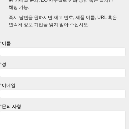
원 이메일 문의, EO 사무실로 전화 상담 혹은 실시간
semblies
splitters
s
 Objectives
as
nt Tools
echnologies
llumination
실 또는 제품생산
Test Targets
d Testing and Detection
채팅 가능.
ns Accessories
tical Components
roscopy
mechanics
명
ameras
tical Components
ty
MR
Testing and Detection
d Lab and Production
즉시 답변을 원하시면 재고 번호, 제품 이름, URL 혹은
연락처 정보 기입을 잊지 말아 주십시오.
ptics
nd Isolators
e Systems
 Cameras
g and Detection
rial Processing
 Lab and Production
cs
rization
 Filters
cessories and Optomechanics
실 또는 제품생산
oherence Tomography
ner
*이름
cs
ms
oom Lenses
d Interface Cameras
*성
Optics
학 신제품
y Targets
ystems
eam Sputtering) Coated Optics
nd Stage Micrometers
ras
ng Development Systems
*이메일
e Optical Elements (DOE)
y Mechanics
hoto-Optical Company
s
*문의 사항
es and Couplers