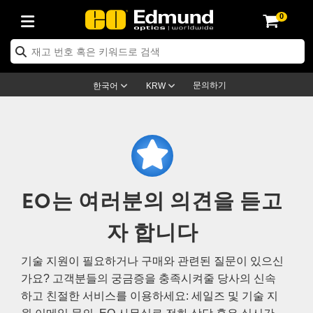
0
ptics
ser Optics
ptomechanics
icroscopy
asers
aging Lenses
ameras
라이트 & 조명
st Targets
ting & Detection
b & Production
op By Application
op By Brand
ew Products
earance Products
ertified Products
nses
ors
em
tics® Objectives
rces
l Length Lenses
ras
sion Lighting
 Test Targets
etrology
eaning
ng
C®
s
Laser Optics
d Optics
문의하기
한국어
KRW
rrors
es
age System
bjectives
surement and Electronics
c Lenses
hernet Cameras
명
Test Targets
sion Solutions
 Handling Tools
ing
on
학 신제품
 Optics
ed Optomechanics
nd Diffusers
dows
Optical Mounts
bjectives
cs
s (S-Mount Lenses)
FLIR Cameras
py Lighting
lysis & Stage Micrometers
surement and Electronics
ols
ameras
®
mechanics
 Optomechanics
 Lasers
ters
rs
System
ctives
plifiers
iable Magnification Lenses
ion Cameras
rces
ay Level Test Targets
hesives
opy
scopy
Lasers
d Microscopy
EO는 여러분의 의견을 듣고
on Optics
Optics
ables and Breadboards
ctives
ty
e Objectives
meras
on Accessories
ets
ckened Products
onal Imaging
ng Lenses
 Microscopy
d Imaging Lenses
자 합니다
ers
m Expanders
 Stages
orrected Objectives
hanics
ses
ng Cameras
nation
ings
rs
 재질
 Imaging
ras
 Imaging Lenses
d Cameras
cal Assemblies
ages and Slides
jugate Objectives
ssories
d Lenses
ion Labs Cameras™
opy
and Accessories
cal Imaging
nation
 Cameras
 Illumination
기술 지원이 필요하거나 구매와 관련된 질문이 있으신
가요? 고객분들의 궁금증을 충족시켜줄 당사의 신속
n Gratings
m Shaping
 Apertures
 Objectives
duction
oduction and Advanced
as
ig and Roughness Standards
on Microscopy
g and Detection
Illumination
 Test Targets
하고 친절한 서비스를 이용하세요: 세일즈 및 기술 지
hy