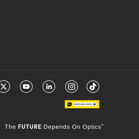
FUTURE
The
Depends On Optics
®