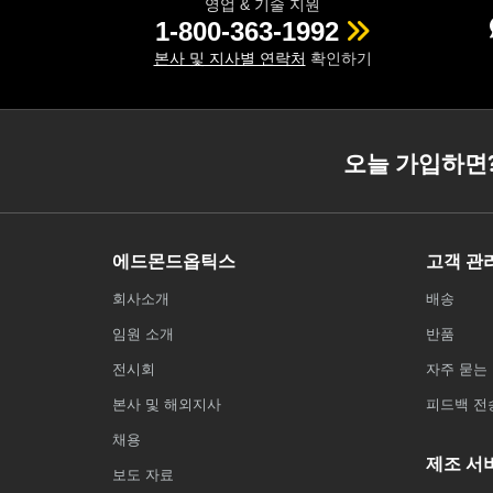
영업 & 기술 지원
1-800-363-1992
본사 및 지사별 연락처
확인하기
오늘 가입하면
에드몬드옵틱스
고객 관
회사소개
배송
임원 소개
반품
전시회
자주 묻는 
본사 및 해외지사
피드백 전
채용
제조 서
보도 자료