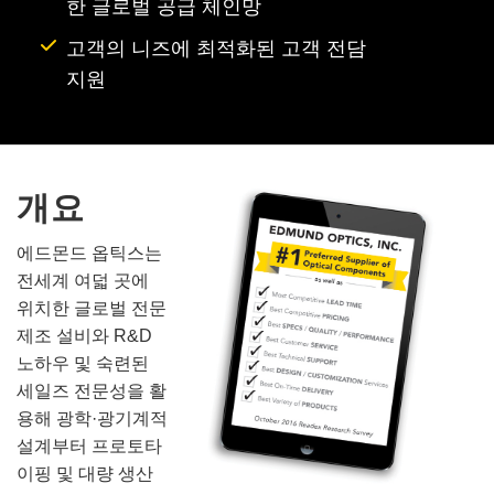
한 글로벌 공급 체인망
semblies
splitters
s
 Objectives
as
nt Tools
echnologies
llumination
실 또는 제품생산
Test Targets
d Testing and Detection
ns Accessories
고객의 니즈에 최적화된 고객 전담
tical Components
roscopy
mechanics
명
ameras
tical Components
ty
MR
Testing and Detection
d Lab and Production
지원
ptics
nd Isolators
e Systems
 Cameras
g and Detection
rial Processing
 Lab and Production
cs
rization
 Filters
cessories and Optomechanics
실 또는 제품생산
oherence Tomography
ner
개요
cs
ms
oom Lenses
d Interface Cameras
에드몬드 옵틱스는
Optics
학 신제품
y Targets
ystems
전세계 여덟 곳에
eam Sputtering) Coated Optics
nd Stage Micrometers
ras
ng Development Systems
위치한 글로벌 전문
제조 설비와 R&D
e Optical Elements (DOE)
y Mechanics
hoto-Optical Company
노하우 및 숙련된
세일즈 전문성을 활
s
용해 광학·광기계적
설계부터 프로토타
es and Couplers
이핑 및 대량 생산