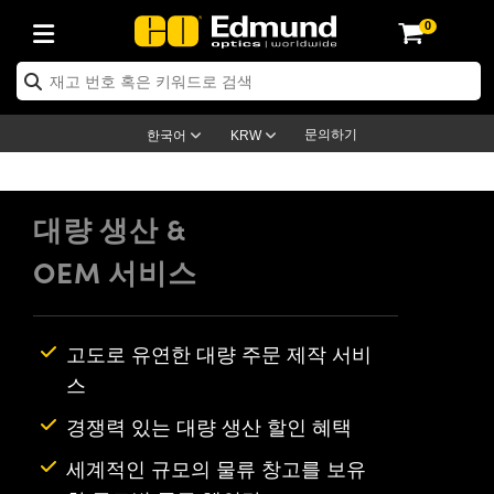
0
ptics
ser Optics
ptomechanics
icroscopy
asers
aging Lenses
ameras
라이트 & 조명
st Targets
ting & Detection
b & Production
op By Application
op By Brand
ew Products
earance Products
ertified Products
nses
ors
em
tics® Objectives
rces
l Length Lenses
ras
sion Lighting
 Test Targets
etrology
eaning
ng
C®
s
Laser Optics
d Optics
문의하기
한국어
KRW
rrors
es
age System
bjectives
surement and Electronics
c Lenses
hernet Cameras
명
Test Targets
sion Solutions
 Handling Tools
ing
on
학 신제품
 Optics
ed Optomechanics
nd Diffusers
dows
Optical Mounts
bjectives
cs
s (S-Mount Lenses)
FLIR Cameras
py Lighting
lysis & Stage Micrometers
surement and Electronics
ols
ameras
®
mechanics
 Optomechanics
 Lasers
대량 생산 &
OEM 서비스
ters
rs
System
ctives
plifiers
iable Magnification Lenses
ion Cameras
rces
ay Level Test Targets
hesives
opy
scopy
Lasers
d Microscopy
on Optics
Optics
ables and Breadboards
ctives
ty
e Objectives
meras
on Accessories
ets
ckened Products
onal Imaging
ng Lenses
 Microscopy
d Imaging Lenses
고도로 유연한 대량 주문 제작 서비
ers
m Expanders
 Stages
orrected Objectives
hanics
ses
ng Cameras
nation
ings
rs
 재질
 Imaging
ras
 Imaging Lenses
d Cameras
스
cal Assemblies
ages and Slides
jugate Objectives
ssories
d Lenses
ion Labs Cameras™
opy
and Accessories
cal Imaging
nation
 Cameras
 Illumination
경쟁력 있는 대량 생산 할인 혜택
n Gratings
m Shaping
 Apertures
 Objectives
duction
oduction and Advanced
as
ig and Roughness Standards
on Microscopy
g and Detection
Illumination
 Test Targets
세계적인 규모의 물류 창고를 보유
hy