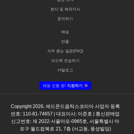
본사 및 해외지사
문의하기
배송
반품
자주 묻는 질문(FAQ)
피드백 전송하기
카탈로그
채용 진행 중!
지원하기
Copyright
2026
, 에드몬드옵틱스코리아 사업자 등록
번호: 110-81-74657 | 대표이사: 이준호 | 통신판매업
신고번호: 제 2022-서울마포-0965호, 서울특별시 마
포구 월드컵북로 21, 7층 (서교동, 풍성빌딩)