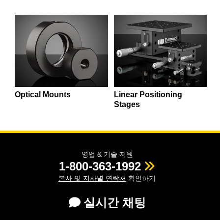
 Direct Microscopes
® Optical Components
s
ion Labs™
scopy
ics
Optical Mounts
Linear Positioning
Stages
n Gratings™
AX
tical Components
영업 & 기술 지원
1-800-363-1992
본사 및 지사별 연락처
확인하기
Innovations (UFI)
실시간 채팅