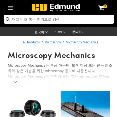
0
ptics
ser Optics
ptomechanics
icroscopy
asers
aging Lenses
ameras
라이트 & 조명
st Targets
ting & Detection
b & Production
op By Application
op By Brand
ew Products
earance Products
ertified Products
nses
ors
em
tics® Objectives
rces
l Length Lenses
ras
sion Lighting
 Test Targets
etrology
eaning
ng
C®
s
Laser Optics
d Optics
문의하기
한국어
KRW
rrors
es
age System
bjectives
surement and Electronics
c Lenses
hernet Cameras
명
Test Targets
sion Solutions
 Handling Tools
ing
on
학 신제품
 Optics
ed Optomechanics
All Products
Microscopy
Microscopy Mechanics
Microscopy Mechanics
nd Diffusers
dows
Optical Mounts
bjectives
cs
s (S-Mount Lenses)
FLIR Cameras
py Lighting
lysis & Stage Micrometers
surement and Electronics
ols
ameras
®
mechanics
 Optomechanics
 Lasers
ters
rs
System
ctives
plifiers
iable Magnification Lenses
ion Cameras
rces
ay Level Test Targets
hesives
opy
scopy
Lasers
d Microscopy
Microscopy Mechanics는 부품 마운팅, 모션 제공 또는 진동 최소
화와 같은 기능을 위한 microscopy 용도에 사용됩니다.
on Optics
Optics
ables and Breadboards
ctives
ty
e Objectives
meras
on Accessories
ets
ckened Products
onal Imaging
ng Lenses
 Microscopy
d Imaging Lenses
Microscopy Mechanics는 현미경 또는 추가 microscopy 부품을
위해 설계되었거나 이와 호환되는 optomechanical 부품입니다.
ers
m Expanders
 Stages
orrected Objectives
hanics
ses
ng Cameras
nation
ings
rs
 재질
 Imaging
ras
 Imaging Lenses
d Cameras
Edmund Optics는 C-Mount 부품, 광학 Breadboard 또는 실험실
용 테이블, 광학 마운트 또는 Linear translation stage를 포함해
cal Assemblies
ages and Slides
jugate Objectives
ssories
d Lenses
ion Labs Cameras™
opy
and Accessories
cal Imaging
nation
 Cameras
 Illumination
광범위한 유형의 Microscopy Mechanics를 공급합니다.
n Gratings
m Shaping
 Apertures
 Objectives
duction
oduction and Advanced
as
ig and Roughness Standards
on Microscopy
g and Detection
Illumination
 Test Targets
hy