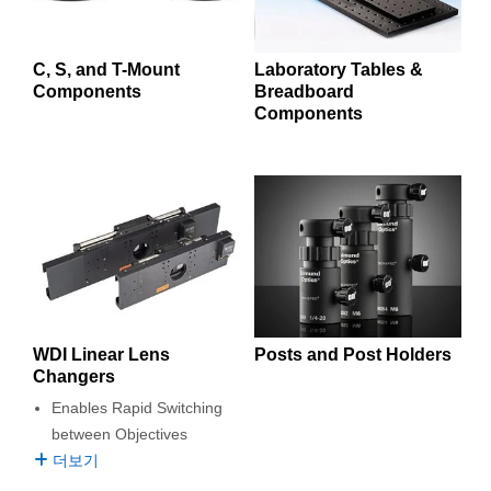
semblies
splitters
s
 Objectives
as
nt Tools
echnologies
llumination
실 또는 제품생산
Test Targets
d Testing and Detection
ns Accessories
tical Components
roscopy
mechanics
명
ameras
tical Components
ty
MR
Testing and Detection
d Lab and Production
Laboratory Tables &
C, S, and T-Mount
Breadboard
Components
ptics
nd Isolators
e Systems
 Cameras
g and Detection
rial Processing
 Lab and Production
Components
cs
rization
 Filters
cessories and Optomechanics
실 또는 제품생산
oherence Tomography
ner
cs
ms
oom Lenses
d Interface Cameras
Optics
학 신제품
y Targets
ystems
eam Sputtering) Coated Optics
nd Stage Micrometers
ras
ng Development Systems
e Optical Elements (DOE)
y Mechanics
hoto-Optical Company
WDI Linear Lens
Posts and Post Holders
Changers
s
Enables Rapid Switching
between Objectives
es and Couplers
더보기