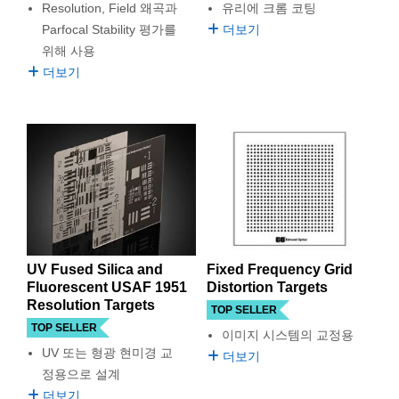
Resolution, Field 왜곡과
유리에 크롬 코팅
semblies
splitters
s
 Objectives
as
nt Tools
echnologies
llumination
실 또는 제품생산
Test Targets
d Testing and Detection
Parfocal Stability 평가를
더보기
ns Accessories
tical Components
roscopy
mechanics
명
ameras
tical Components
ty
MR
Testing and Detection
d Lab and Production
위해 사용
더보기
ptics
nd Isolators
e Systems
 Cameras
g and Detection
rial Processing
 Lab and Production
cs
rization
 Filters
cessories and Optomechanics
실 또는 제품생산
oherence Tomography
ner
cs
ms
oom Lenses
d Interface Cameras
Optics
학 신제품
y Targets
ystems
eam Sputtering) Coated Optics
nd Stage Micrometers
ras
ng Development Systems
UV Fused Silica and
Fixed Frequency Grid
e Optical Elements (DOE)
y Mechanics
hoto-Optical Company
Fluorescent USAF 1951
Distortion Targets
Resolution Targets
TOP SELLER
s
TOP SELLER
이미지 시스템의 교정용
UV 또는 형광 현미경 교
더보기
es and Couplers
정용으로 설계
더보기