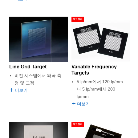
 Direct Microscopes
® Optical Components
s
ion Labs™
재고정리
scopy
ics
Line Grid Target
Variable Frequency
n Gratings™
Targets
비전 시스템에서 왜곡 측
5 lp/mm에서 120 lp/mm
정 및 교정
AX
나 5 lp/mm에서 200
더보기
lp/mm
tical Components
더보기
Innovations (UFI)
재고정리