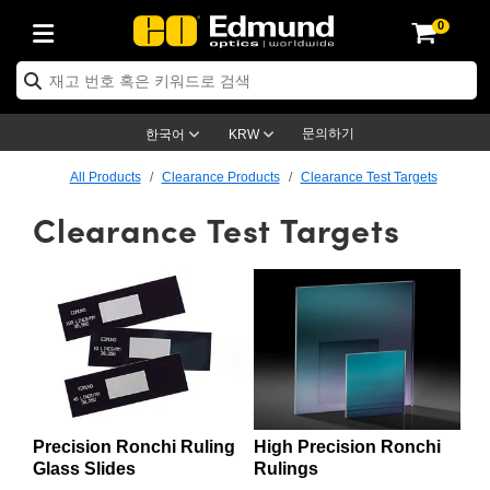
0
ptics
ser Optics
ptomechanics
icroscopy
asers
aging Lenses
ameras
라이트 & 조명
st Targets
ting & Detection
b & Production
op By Application
op By Brand
ew Products
earance Products
ertified Products
nses
ors
em
tics® Objectives
rces
l Length Lenses
ras
sion Lighting
 Test Targets
etrology
eaning
ng
C®
s
Laser Optics
d Optics
문의하기
한국어
KRW
rrors
es
age System
bjectives
surement and Electronics
c Lenses
hernet Cameras
명
Test Targets
sion Solutions
 Handling Tools
ing
on
학 신제품
 Optics
ed Optomechanics
All Products
Clearance Products
Clearance Test Targets
Clearance Test Targets
nd Diffusers
dows
Optical Mounts
bjectives
cs
s (S-Mount Lenses)
FLIR Cameras
py Lighting
lysis & Stage Micrometers
surement and Electronics
ols
ameras
®
mechanics
 Optomechanics
 Lasers
ters
rs
System
ctives
plifiers
iable Magnification Lenses
ion Cameras
rces
ay Level Test Targets
hesives
opy
scopy
Lasers
d Microscopy
on Optics
Optics
ables and Breadboards
ctives
ty
e Objectives
meras
on Accessories
ets
ckened Products
onal Imaging
ng Lenses
 Microscopy
d Imaging Lenses
ers
m Expanders
 Stages
orrected Objectives
hanics
ses
ng Cameras
nation
ings
rs
 재질
 Imaging
ras
 Imaging Lenses
d Cameras
cal Assemblies
ages and Slides
jugate Objectives
ssories
d Lenses
ion Labs Cameras™
opy
and Accessories
cal Imaging
nation
 Cameras
 Illumination
Precision Ronchi Ruling
High Precision Ronchi
n Gratings
m Shaping
 Apertures
 Objectives
duction
oduction and Advanced
as
ig and Roughness Standards
on Microscopy
g and Detection
Illumination
 Test Targets
Glass Slides
Rulings
hy