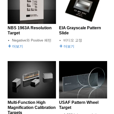
NBS 1963A Resolution
EIA Grayscale Pattern
Target
Slide
Negative와 Positive 패턴
비디오 교정
더보기
더보기
Multi-Function High
USAF Pattern Wheel
Magnification Calibration
Target
Targets