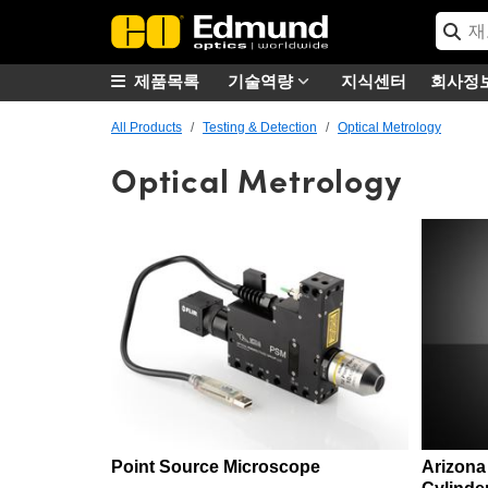
제품목록
기술역량
지식센터
회사정
All Products
Testing & Detection
Optical Metrology
Optical Metrology
Point Source Microscope
Arizona