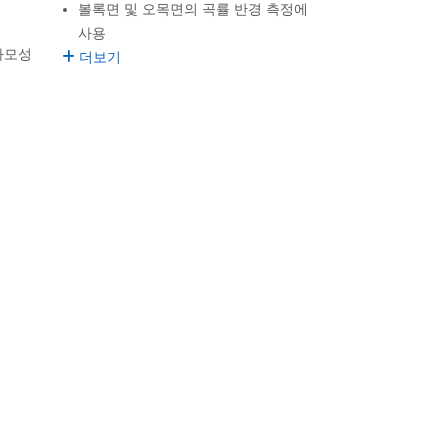
볼록면 및 오목면의 곡률 반경 측정에
사용
마모성
더보기