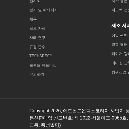
전시회
자주 묻는 
본사 및 해외지사
피드백 전
채용
제조 서
보도 자료
정밀 광학
사례 연구
광학 필터
규정 준수
레이저 광
®
TECHSPEC
이미징 광
브랜드 파트너십
방위산업 
문의하기
Copyright
2026
, 에드몬드옵틱스코리아 사업자 등록번호
통신판매업 신고번호: 제 2022-서울마포-0965호,
교동, 풍성빌딩)