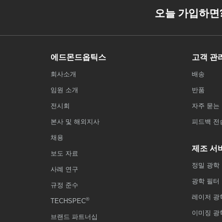
오늘 가입하면
에드몬드옵틱스
고객 관
회사소개
배송
임원 소개
반품
전시회
자주 묻는 
본사 및 해외지사
피드백 전
채용
제조 서
보도 자료
정밀 광학
사례 연구
광학 필터
규정 준수
레이저 광
®
TECHSPEC
이미징 광
브랜드 파트너십