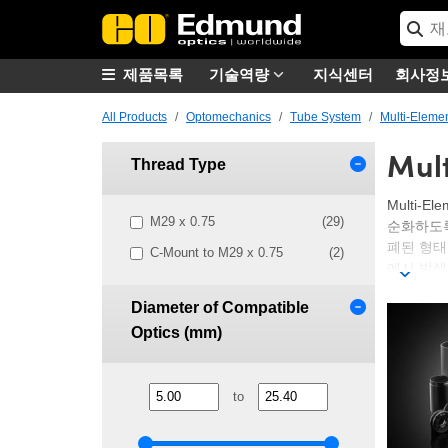
제품목록
기술역량
지식센터
회사정
All Products
Optomechanics
Tube System
Multi-Eleme
Mul
Thread Type
Multi
M29 x 0.75
(29)
순화하도록
폐된 형태로
C-Mount to M29 x 0.75
(2)
에서 발생
에드몬드 옵
Diameter of Compatible
Mount를
Optics (mm)
릴레이 렌즈
해 지정할 수
TECHSPE
to
시스템의 