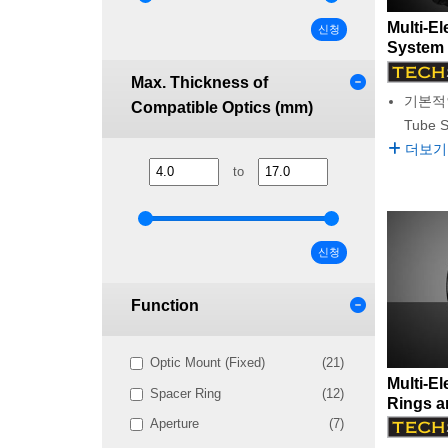
Multi-E
신청
System 
Max. Thickness of
기본적인 
Compatible Optics (mm)
Tube 
더보기
to
신청
Function
Optic Mount (Fixed)
(21)
Multi-E
Spacer Ring
(12)
Rings a
Aperture
(7)