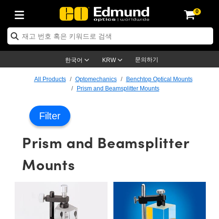
0
ptics
ser Optics
ptomechanics
icroscopy
asers
aging Lenses
ameras
라이트 & 조명
st Targets
ting & Detection
b & Production
op By Application
op By Brand
ew Products
earance Products
ertified Products
nses
ors
em
tics® Objectives
rces
l Length Lenses
ras
sion Lighting
 Test Targets
etrology
eaning
ng
C®
s
Laser Optics
d Optics
문의하기
한국어
KRW
rrors
es
age System
bjectives
surement and Electronics
c Lenses
hernet Cameras
명
Test Targets
sion Solutions
 Handling Tools
ing
on
학 신제품
 Optics
ed Optomechanics
All Products
Optomechanics
Benchtop Optical Mounts
Prism and Beamsplitter Mounts
nd Diffusers
dows
Optical Mounts
bjectives
cs
s (S-Mount Lenses)
FLIR Cameras
py Lighting
lysis & Stage Micrometers
surement and Electronics
ols
ameras
®
mechanics
 Optomechanics
 Lasers
Filter
ters
rs
System
ctives
plifiers
iable Magnification Lenses
ion Cameras
rces
ay Level Test Targets
hesives
opy
scopy
Lasers
d Microscopy
Prism and Beamsplitter
on Optics
Optics
ables and Breadboards
ctives
ty
e Objectives
meras
on Accessories
ets
ckened Products
onal Imaging
ng Lenses
 Microscopy
d Imaging Lenses
Mounts
ers
m Expanders
 Stages
orrected Objectives
hanics
ses
ng Cameras
nation
ings
rs
 재질
 Imaging
ras
 Imaging Lenses
d Cameras
cal Assemblies
ages and Slides
jugate Objectives
ssories
d Lenses
ion Labs Cameras™
opy
and Accessories
cal Imaging
nation
 Cameras
 Illumination
n Gratings
m Shaping
 Apertures
 Objectives
duction
oduction and Advanced
as
ig and Roughness Standards
on Microscopy
g and Detection
Illumination
 Test Targets
hy