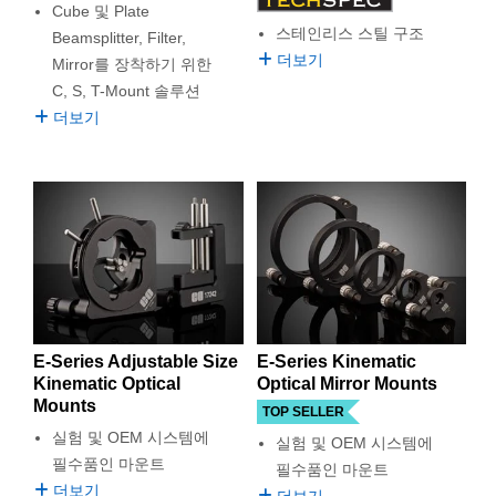
 Direct Microscopes
® Optical Components
Cube 및 Plate
스테인리스 스틸 구조
Beamsplitter, Filter,
s
ion Labs™
더보기
Mirror를 장착하기 위한
C, S, T-Mount 솔루션
scopy
더보기
ics
n Gratings™
AX
tical Components
E-Series Adjustable Size
E-Series Kinematic
Kinematic Optical
Optical Mirror Mounts
Mounts
TOP SELLER
실험 및 OEM 시스템에
실험 및 OEM 시스템에
Innovations (UFI)
필수품인 마운트
필수품인 마운트
더보기
더보기