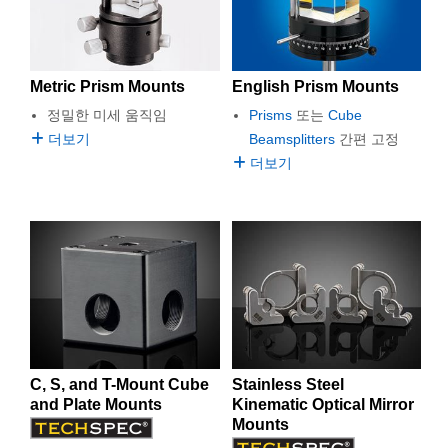
semblies
splitters
s
 Objectives
as
nt Tools
echnologies
llumination
실 또는 제품생산
Test Targets
d Testing and Detection
ns Accessories
tical Components
roscopy
mechanics
명
ameras
tical Components
ty
MR
Testing and Detection
d Lab and Production
Metric Prism Mounts
English Prism Mounts
ptics
nd Isolators
e Systems
 Cameras
g and Detection
rial Processing
 Lab and Production
정밀한 미세 움직임
Prisms
또는
Cube
더보기
Beamsplitters
간편 고정
cs
rization
 Filters
cessories and Optomechanics
실 또는 제품생산
oherence Tomography
ner
더보기
cs
ms
oom Lenses
d Interface Cameras
Optics
학 신제품
y Targets
ystems
eam Sputtering) Coated Optics
nd Stage Micrometers
ras
ng Development Systems
e Optical Elements (DOE)
y Mechanics
hoto-Optical Company
s
C, S, and T-Mount Cube
Stainless Steel
and Plate Mounts
Kinematic Optical Mirror
es and Couplers
Mounts