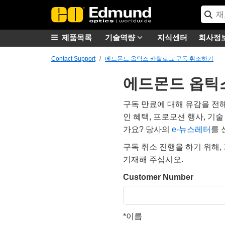
제품목록
기술역량
지식센터
회사정
Contact Support
에드몬드 옵틱스 카탈로그 구독 취소하기
에드몬드 옵틱
구독 만료에 대해 유감을 전
인 혜택, 프로모션 행사, 기
가요? 당사의
e-뉴스레터
를 
구독 취소 진행을 하기 위해
기재해 주십시오.
Customer Number
*
이름