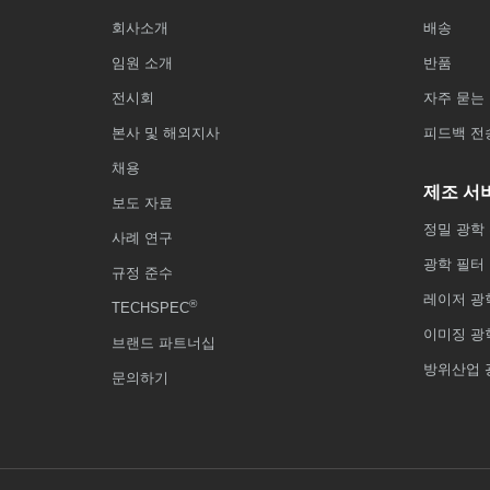
회사소개
배송
임원 소개
반품
전시회
자주 묻는 
본사 및 해외지사
피드백 전
채용
제조 서
보도 자료
정밀 광학
사례 연구
광학 필터
규정 준수
레이저 광
®
TECHSPEC
이미징 광
브랜드 파트너십
방위산업 
문의하기