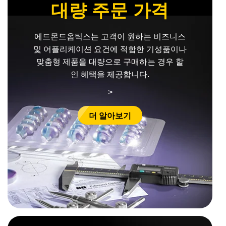
대량 주문 가격
semblies
splitters
s
 Objectives
as
nt Tools
echnologies
llumination
실 또는 제품생산
Test Targets
d Testing and Detection
ns Accessories
tical Components
roscopy
mechanics
명
ameras
tical Components
ty
MR
Testing and Detection
d Lab and Production
에드몬드옵틱스는 고객이 원하는 비즈니스
및 어플리케이션 요건에 적합한 기성품이나
ptics
nd Isolators
e Systems
 Cameras
g and Detection
rial Processing
 Lab and Production
맞춤형 제품을 대량으로 구매하는 경우 할
cs
rization
 Filters
cessories and Optomechanics
실 또는 제품생산
oherence Tomography
ner
인 혜택을 제공합니다.
>
cs
ms
oom Lenses
d Interface Cameras
더 알아보기
Optics
학 신제품
y Targets
ystems
eam Sputtering) Coated Optics
nd Stage Micrometers
ras
ng Development Systems
e Optical Elements (DOE)
y Mechanics
hoto-Optical Company
s
es and Couplers