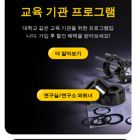
 Direct Microscopes
® Optical Components
교육 기관 프로그램
s
ion Labs™
대학교 같은 교육 기관을 위한 프로그램입
scopy
니다. 가입 후 할인 혜택을 받아보세요!
ics
더 알아보기
n Gratings™
AX
연구실/연구소 파트너
tical Components
Innovations (UFI)