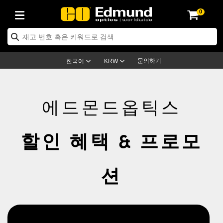
0
ptics
ser Optics
ptomechanics
icroscopy
asers
aging Lenses
ameras
라이트 & 조명
st Targets
ting & Detection
b & Production
op By Application
op By Brand
ew Products
earance Products
ertified Products
nses
ors
em
tics® Objectives
rces
l Length Lenses
ras
sion Lighting
 Test Targets
etrology
eaning
ng
C®
s
Laser Optics
d Optics
문의하기
한국어
KRW
rrors
es
age System
bjectives
surement and Electronics
c Lenses
hernet Cameras
명
Test Targets
sion Solutions
 Handling Tools
ing
on
학 신제품
 Optics
ed Optomechanics
nd Diffusers
dows
Optical Mounts
bjectives
cs
s (S-Mount Lenses)
FLIR Cameras
py Lighting
lysis & Stage Micrometers
surement and Electronics
ols
ameras
®
mechanics
 Optomechanics
 Lasers
에드몬드옵틱스
ters
rs
System
ctives
plifiers
iable Magnification Lenses
ion Cameras
rces
ay Level Test Targets
hesives
opy
scopy
Lasers
d Microscopy
할인 혜택 & 프로모
on Optics
Optics
ables and Breadboards
ctives
ty
e Objectives
meras
on Accessories
ets
ckened Products
onal Imaging
ng Lenses
 Microscopy
d Imaging Lenses
ers
m Expanders
 Stages
orrected Objectives
hanics
ses
ng Cameras
nation
ings
rs
 재질
 Imaging
ras
 Imaging Lenses
d Cameras
션
cal Assemblies
ages and Slides
jugate Objectives
ssories
d Lenses
ion Labs Cameras™
opy
and Accessories
cal Imaging
nation
 Cameras
 Illumination
n Gratings
m Shaping
 Apertures
 Objectives
duction
oduction and Advanced
as
ig and Roughness Standards
on Microscopy
g and Detection
Illumination
 Test Targets
hy