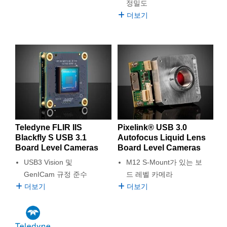
정밀도
더보기
Teledyne FLIR IIS
Pixelink® USB 3.0
Blackfly S USB 3.1
Autofocus Liquid Lens
Board Level Cameras
Board Level Cameras
USB3 Vision 및
M12 S-Mount가 있는 보
GenICam 규정 준수
드 레벨 카메라
더보기
더보기