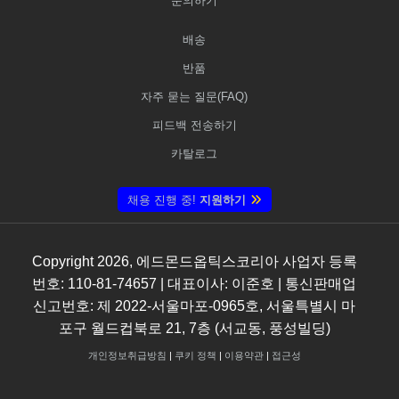
문의하기
배송
반품
자주 묻는 질문(FAQ)
피드백 전송하기
카탈로그
채용 진행 중!
지원하기
Copyright
2026
, 에드몬드옵틱스코리아 사업자 등록
번호: 110-81-74657 | 대표이사: 이준호 | 통신판매업
신고번호: 제 2022-서울마포-0965호, 서울특별시 마
포구 월드컵북로 21, 7층 (서교동, 풍성빌딩)
개인정보취급방침
|
쿠키 정책
|
이용약관
|
접근성