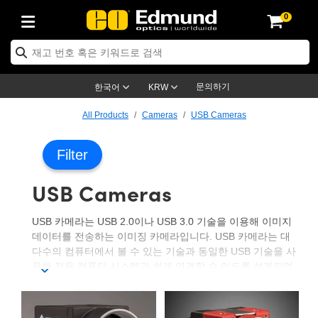
0
ptics
ser Optics
ptomechanics
icroscopy
asers
aging Lenses
ameras
라이트 & 조명
st Targets
ting & Detection
b & Production
op By Application
op By Brand
ew Products
earance Products
ertified Products
nses
ors
em
tics® Objectives
rces
l Length Lenses
ras
sion Lighting
 Test Targets
etrology
eaning
ng
C®
s
Laser Optics
d Optics
문의하기
한국어
KRW
rrors
es
age System
bjectives
surement and Electronics
c Lenses
hernet Cameras
명
Test Targets
sion Solutions
 Handling Tools
ing
on
학 신제품
 Optics
ed Optomechanics
All Products
Cameras
USB Cameras
nd Diffusers
dows
Optical Mounts
bjectives
cs
s (S-Mount Lenses)
FLIR Cameras
py Lighting
lysis & Stage Micrometers
surement and Electronics
ols
ameras
®
mechanics
 Optomechanics
 Lasers
Filter
ters
rs
System
ctives
plifiers
iable Magnification Lenses
ion Cameras
rces
ay Level Test Targets
hesives
opy
scopy
Lasers
d Microscopy
USB Cameras
on Optics
Optics
ables and Breadboards
ctives
ty
e Objectives
meras
on Accessories
ets
ckened Products
onal Imaging
ng Lenses
 Microscopy
d Imaging Lenses
USB 카메라는 USB 2.0이나 USB 3.0 기술을 이용해 이미지
ers
m Expanders
 Stages
orrected Objectives
hanics
ses
ng Cameras
nation
ings
rs
 재질
 Imaging
ras
 Imaging Lenses
d Cameras
데이터를 전송하는 이미징 카메라입니다. USB 카메라는 대
다수의 컴퓨터에서 볼 수 있는 기술과 동일한 USB 기술을 사
cal Assemblies
ages and Slides
jugate Objectives
ssories
d Lenses
ion Labs Cameras™
opy
and Accessories
cal Imaging
nation
 Cameras
 Illumination
용해 전용 컴퓨터 시스템과 쉽게 연결할 수 있도록 설계되었
습니다. USB 2.0의 480 Mb/s 전송 속도 뿐만 아니라 컴퓨터
n Gratings
m Shaping
 Apertures
 Objectives
duction
oduction and Advanced
as
ig and Roughness Standards
on Microscopy
g and Detection
Illumination
 Test Targets
시스템에서 USB 기술 접근성을 갖춘 USB 카메라는 다양한
이미징 용도에 사용하기 적합합니다. USB 3.0 카메라는 선
hy