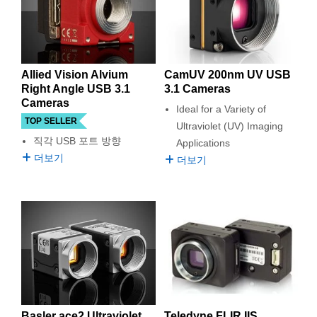
Allied Vision Alvium
CamUV 200nm UV USB
Right Angle USB 3.1
3.1 Cameras
Cameras
Ideal for a Variety of
TOP SELLER
Ultraviolet (UV) Imaging
직각 USB 포트 방향
Applications
더보기
더보기
Basler ace2 Ultraviolet
Teledyne FLIR IIS