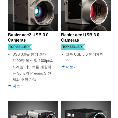
 Direct Microscopes
® Optical Components
s
ion Labs™
scopy
Basler ace2 USB 3.0
Basler ace USB 3.0
ics
Cameras
Cameras
TOP SELLER
TOP SELLER
USB 3.0을 통해 최대
고속 USB 3.0 인터페이
n Gratings™
2400만 화소 및 160fps의
스
프레임 레이트를 제공하
더보기
AX
는 Sony의 Pregius S 센
서와 호환 가능
tical Components
더보기
Innovations (UFI)