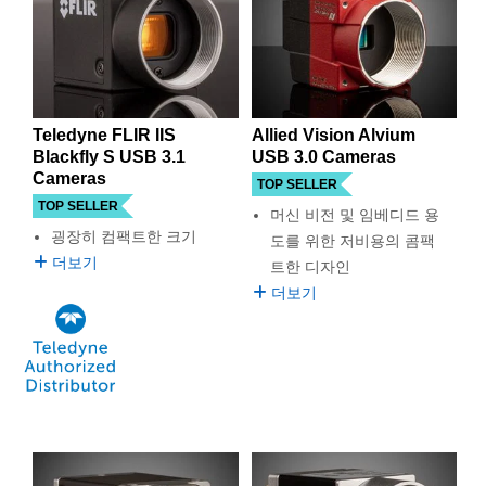
택의 범위가 점차 증가함에 따라 최대 5 Gb/s의 데이터 전송
semblies
splitters
s
 Objectives
as
nt Tools
echnologies
llumination
실 또는 제품생산
Test Targets
d Testing and Detection
속도까지 이용할 수 있습니다.
ns Accessories
tical Components
roscopy
mechanics
명
ameras
tical Components
ty
MR
Testing and Detection
d Lab and Production
에드몬드 옵틱스는 다양한 이미징 요건을 충족시키는 데 적
합한 매우 다양한 종류의 USB 카메라를 취급합니다. EO의
ptics
nd Isolators
e Systems
 Cameras
g and Detection
rial Processing
 Lab and Production
USB 카메라는 CMOS와 CCD 센서 두 가지 타입으로 제공되
Teledyne FLIR IIS
Allied Vision Alvium
어 광범위한 용도에 사용하기 적합합니다. USB 카메라는 신
Blackfly S USB 3.1
USB 3.0 Cameras
cs
rization
 Filters
cessories and Optomechanics
실 또는 제품생산
oherence Tomography
ner
속한 셋업을 위해 즉시 사용이 가능하며 모델 대부분의 경우
Cameras
소프트웨어는 별도로 다운로드가 가능합니다. 노트북과 같
TOP SELLER
cs
ms
oom Lenses
d Interface Cameras
이 저전력 USB 포트를 사용하는 USB 카메라는 작동 시 별도
TOP SELLER
머신 비전 및 임베디드 용
의 전원 공급 장치가 필요할 수 있습니다.
굉장히 컴팩트한 크기
도를 위한 저비용의 콤팩
Optics
학 신제품
y Targets
ystems
더보기
트한 디자인
더보기
eam Sputtering) Coated Optics
nd Stage Micrometers
ras
ng Development Systems
e Optical Elements (DOE)
y Mechanics
hoto-Optical Company
s
es and Couplers