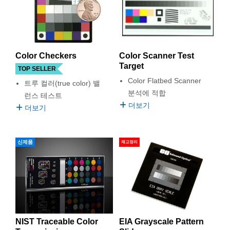
semblies
splitters
s
 Objectives
as
nt Tools
echnologies
llumination
실 또는 제품생산
Test Targets
d Testing and Detection
ns Accessories
tical Components
roscopy
mechanics
명
ameras
tical Components
ty
MR
Testing and Detection
d Lab and Production
ptics
nd Isolators
e Systems
 Cameras
g and Detection
rial Processing
 Lab and Production
Color Checkers
Color Scanner Test
Target
TOP SELLER
cs
rization
 Filters
cessories and Optomechanics
실 또는 제품생산
oherence Tomography
ner
Color Flatbed Scanner
트루 컬러(true color) 밸
분석에 적합
런스 테스트
cs
ms
oom Lenses
d Interface Cameras
더보기
더보기
Optics
학 신제품
y Targets
ystems
eam Sputtering) Coated Optics
nd Stage Micrometers
ras
ng Development Systems
신제품
재고정리
e Optical Elements (DOE)
y Mechanics
hoto-Optical Company
s
es and Couplers
NIST Traceable Color
EIA Grayscale Pattern