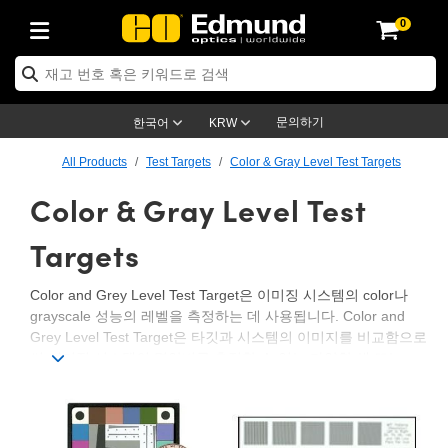
0
ptics
ser Optics
ptomechanics
icroscopy
asers
aging Lenses
ameras
라이트 & 조명
st Targets
ting & Detection
b & Production
op By Application
op By Brand
ew Products
earance Products
ertified Products
nses
ors
em
tics® Objectives
rces
l Length Lenses
ras
sion Lighting
 Test Targets
etrology
eaning
ng
C®
s
Laser Optics
d Optics
문의하기
한국어
KRW
rrors
es
age System
bjectives
surement and Electronics
c Lenses
hernet Cameras
명
Test Targets
sion Solutions
 Handling Tools
ing
on
학 신제품
 Optics
ed Optomechanics
All Products
Test Targets
Color & Gray Level Test Targets
Color & Gray Level Test
nd Diffusers
dows
Optical Mounts
bjectives
cs
s (S-Mount Lenses)
FLIR Cameras
py Lighting
lysis & Stage Micrometers
surement and Electronics
ols
ameras
®
mechanics
 Optomechanics
 Lasers
ters
rs
System
ctives
plifiers
iable Magnification Lenses
ion Cameras
rces
ay Level Test Targets
hesives
opy
scopy
Lasers
d Microscopy
Targets
on Optics
Optics
ables and Breadboards
ctives
ty
e Objectives
meras
on Accessories
ets
ckened Products
onal Imaging
ng Lenses
 Microscopy
d Imaging Lenses
Color and Grey Level Test Target은 이미징 시스템의 color나
grayscale 성능의 레벨을 측정하는 데 사용됩니다. Color and
ers
m Expanders
 Stages
orrected Objectives
hanics
ses
ng Cameras
nation
ings
rs
 재질
 Imaging
ras
 Imaging Lenses
d Cameras
Grey Level Test Target은 타깃과 시스템의 이미지를 비교함으로
써 이미징 시스템의 명암비를 측정할 수 있는 다양한 색 또는
cal Assemblies
ages and Slides
jugate Objectives
ssories
d Lenses
ion Labs Cameras™
opy
and Accessories
cal Imaging
nation
 Cameras
 Illumination
grayscale 패턴으로 구성되어 있습니다. Color and Grey Level
Test Target은 이미징 시스템의 grey 레벨 또는 color 성능을 측정
n Gratings
m Shaping
 Apertures
 Objectives
duction
oduction and Advanced
as
ig and Roughness Standards
on Microscopy
g and Detection
Illumination
 Test Targets
하는 편리하고 간편한 방법을 제공합니다.
hy