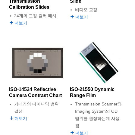
Transmission
Slide
 Direct Microscopes
® Optical Components
Calibration Slides
비디오 교정
s
ion Labs™
24개의 교정 컬러 패치
더보기
더보기
scopy
ics
n Gratings™
AX
ISO-14524 Reflective
ISO-21550 Dynamic
tical Components
Camera Contrast Chart
Range Film
카메라의 다이나믹 범위
Transmission Scanner와
결정
Imaging System의 OD
더보기
범위를 결정하는데 사용
Innovations (UFI)
됨
더보기