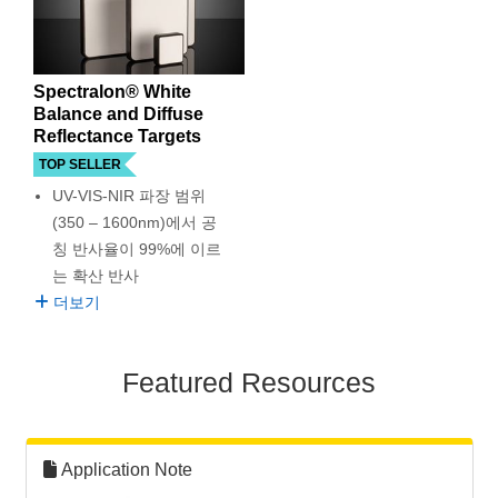
Spectralon® White
Balance and Diffuse
Reflectance Targets
TOP SELLER
UV-VIS-NIR 파장 범위
(350 – 1600nm)에서 공
칭 반사율이 99%에 이르
는 확산 반사
더보기
Featured Resources
Application Note