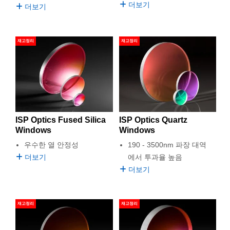
 Direct Microscopes
® Optical Components
더보기
더보기
s
ion Labs™
재고정리
재고정리
scopy
ics
n Gratings™
ISP Optics Fused Silica
ISP Optics Quartz
Windows
Windows
AX
우수한 열 안정성
190 - 3500nm 파장 대역
더보기
에서 투과율 높음
tical Components
더보기
재고정리
재고정리
Innovations (UFI)