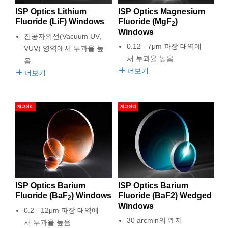
semblies
splitters
s
 Objectives
as
nt Tools
echnologies
llumination
실 또는 제품생산
Test Targets
d Testing and Detection
ISP Optics Lithium
ISP Optics Magnesium
ns Accessories
Fluoride (LiF) Windows
Fluoride (MgF
)
2
tical Components
roscopy
mechanics
명
ameras
tical Components
ty
MR
Testing and Detection
d Lab and Production
Windows
진공자외선(Vacuum UV,
0.12 - 7μm 파장 대역에
VUV) 영역에서 투과율 높
ptics
nd Isolators
e Systems
 Cameras
g and Detection
rial Processing
 Lab and Production
서 투과율 높음
음
더보기
더보기
cs
rization
 Filters
cessories and Optomechanics
실 또는 제품생산
oherence Tomography
ner
cs
ms
oom Lenses
d Interface Cameras
재고정리
재고정리
Optics
학 신제품
y Targets
ystems
eam Sputtering) Coated Optics
nd Stage Micrometers
ras
ng Development Systems
e Optical Elements (DOE)
y Mechanics
hoto-Optical Company
ISP Optics Barium
ISP Optics Barium
s
Fluoride (BaF
) Windows
Fluoride (BaF2) Wedged
2
Windows
es and Couplers
0.2 - 12μm 파장 대역에
30 arcmin의 웨지
서 투과율 높음