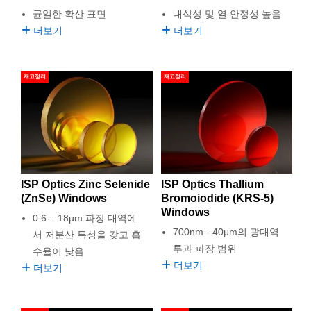
균일한 확산 표면
내식성 및 열 안정성 높음
더보기
더보기
재고정리
재고정리
ISP Optics Zinc Selenide
ISP Optics Thallium
(ZnSe) Windows
Bromoiodide (KRS-5)
Windows
0.6 – 18µm 파장 대역에
700nm - 40μm의 광대역
서 저분산 특성을 갖고 흡
투과 파장 범위
수율이 낮음
더보기
더보기