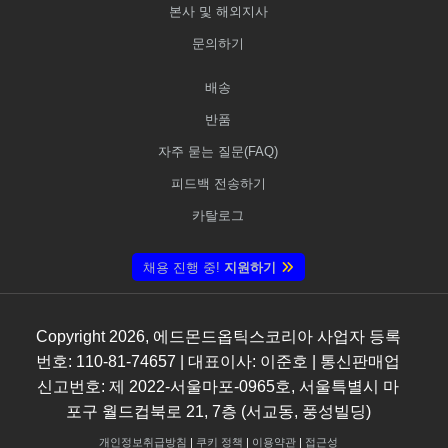
본사 및 해외지사
문의하기
배송
반품
자주 묻는 질문(FAQ)
피드백 전송하기
카탈로그
채용 진행 중!
지원하기
Copyright
2026
, 에드몬드옵틱스코리아 사업자 등록
번호: 110-81-74657 | 대표이사: 이준호 | 통신판매업
신고번호: 제 2022-서울마포-0965호, 서울특별시 마
포구 월드컵북로 21, 7층 (서교동, 풍성빌딩)
개인정보취급방침
|
쿠키 정책
|
이용약관
|
접근성