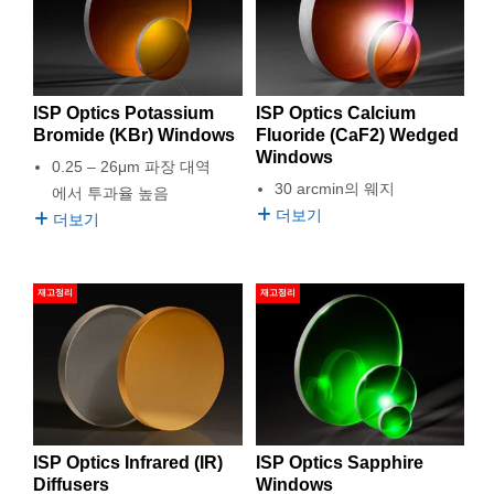
ISP Optics Potassium
ISP Optics Calcium
Bromide (KBr) Windows
Fluoride (CaF2) Wedged
Windows
0.25 – 26μm 파장 대역
30 arcmin의 웨지
에서 투과율 높음
더보기
더보기
재고정리
재고정리
ISP Optics Infrared (IR)
ISP Optics Sapphire
Diffusers
Windows