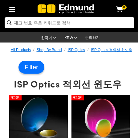
0
ptics
ser Optics
ptomechanics
icroscopy
asers
aging Lenses
ameras
라이트 & 조명
st Targets
ting & Detection
b & Production
op By Application
op By Brand
ew Products
earance Products
ertified Products
nses
ors
em
tics® Objectives
rces
l Length Lenses
ras
sion Lighting
 Test Targets
etrology
eaning
ng
C®
s
Laser Optics
d Optics
문의하기
한국어
KRW
rrors
es
age System
bjectives
surement and Electronics
c Lenses
hernet Cameras
명
Test Targets
sion Solutions
 Handling Tools
ing
on
학 신제품
 Optics
ed Optomechanics
All Products
Shop By Brand
ISP Optics
ISP Optics 적외선 윈도우
nd Diffusers
dows
Optical Mounts
bjectives
cs
s (S-Mount Lenses)
FLIR Cameras
py Lighting
lysis & Stage Micrometers
surement and Electronics
ols
ameras
®
mechanics
 Optomechanics
 Lasers
Filter
ters
rs
System
ctives
plifiers
iable Magnification Lenses
ion Cameras
rces
ay Level Test Targets
hesives
opy
scopy
Lasers
d Microscopy
ISP Optics 적외선 윈도우
on Optics
Optics
ables and Breadboards
ctives
ty
e Objectives
meras
on Accessories
ets
ckened Products
onal Imaging
ng Lenses
 Microscopy
d Imaging Lenses
재고정리
재고정리
ers
m Expanders
 Stages
orrected Objectives
hanics
ses
ng Cameras
nation
ings
rs
 재질
 Imaging
ras
 Imaging Lenses
d Cameras
cal Assemblies
ages and Slides
jugate Objectives
ssories
d Lenses
ion Labs Cameras™
opy
and Accessories
cal Imaging
nation
 Cameras
 Illumination
n Gratings
m Shaping
 Apertures
 Objectives
duction
oduction and Advanced
as
ig and Roughness Standards
on Microscopy
g and Detection
Illumination
 Test Targets
hy