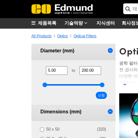
제품목록
기술역량
지식센터
회사정
All Products
Optics
Optical Filters
Opti
Diameter (mm)
광학 필터
전 검사와
to
다양한 어플리
또한 성능
Bandpa
신청
일부는 차
짧은 파장을
Dimensions (mm)
과성을 고
참고:
필터
50 x 50
(320)