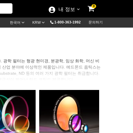
0
내 정보
1-800-363-1992
문의하기
한국어
KRW
광학 필터는 형광 현미경, 분광학, 임상 화학, 머신 비
방위 산업 분야에 이상적인 제품입니다. 에드몬드 옵틱스는
olor substrate, ND 등의 여러 가지 광학 필터는 취급합니다.
내구성이 뛰어난 하드 코팅도 제공합니다.
은 차단하도록 설계되었습니다. Notch Filter는 스펙트럼의
oic Filter는 컷온 파장보다 길거나 컷오프 파장보다
성을 활용하는 반면 ND Filter는 스펙트럼 일부 구간에서 투