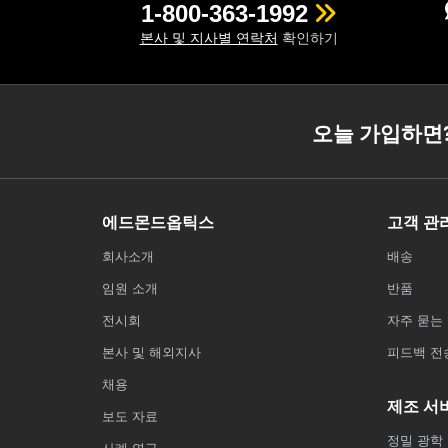
1-800-363-1992
본사 및 지사별 연락처
확인하기
오늘 가입하면
에드몬드옵틱스
고객 관
회사소개
배송
임원 소개
반품
전시회
자주 묻는 
본사 및 해외지사
피드백 전
채용
제조 서
보도 자료
정밀 광학