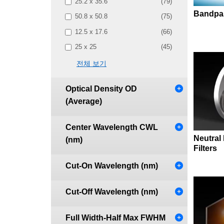
25.2 x 35.6
(79)
Bandpas
50.8 x 50.8
(75)
12.5 x 17.6
(66)
25 x 25
(45)
전체 보기
Optical Density OD
(Average)
Center Wavelength CWL
Neutral
(nm)
Filters
Cut-On Wavelength (nm)
Cut-Off Wavelength (nm)
Full Width-Half Max FWHM