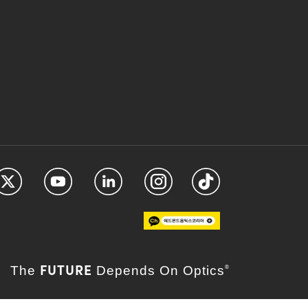
FUTURE
The
Depends On Optics
®