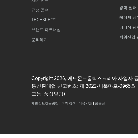
사례 연구
광학 필터
규정 준수
레이저 광
®
TECHSPEC
이미징 광
브랜드 파트너십
방위산업 
문의하기
Copyright
2026
, 에드몬드옵틱스코리아 사업자 등록번호
통신판매업 신고번호: 제 2022-서울마포-0965호,
교동, 풍성빌딩)
개인정보취급방침
|
쿠키 정책
|
이용약관
|
접근성