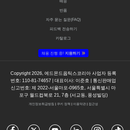
배송
반품
자주 묻는 질문(FAQ)
피드백 전송하기
카탈로그
채용 진행 중!
지원하기
Copyright
2026
, 에드몬드옵틱스코리아 사업자 등록
번호: 110-81-74657 | 대표이사: 이준호 | 통신판매업
신고번호: 제 2022-서울마포-0965호, 서울특별시 마
포구 월드컵북로 21, 7층 (서교동, 풍성빌딩)
개인정보취급방침
|
쿠키 정책
|
이용약관
|
접근성