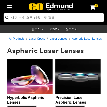
0
ptics
ser Optics
ptomechanics
icroscopy
asers
aging Lenses
ameras
라이트 & 조명
st Targets
ting & Detection
b & Production
op By Application
op By Brand
ew Products
earance Products
ertified Products
nses
ors
em
tics® Objectives
rces
l Length Lenses
ras
sion Lighting
 Test Targets
etrology
eaning
ng
C®
s
Laser Optics
d Optics
문의하기
한국어
KRW
rrors
es
age System
bjectives
surement and Electronics
c Lenses
hernet Cameras
명
Test Targets
sion Solutions
 Handling Tools
ing
on
학 신제품
 Optics
ed Optomechanics
All Products
Laser Optics
Laser Lenses
Aspheric Laser Lenses
Aspheric Laser Lenses
nd Diffusers
dows
Optical Mounts
bjectives
cs
s (S-Mount Lenses)
FLIR Cameras
py Lighting
lysis & Stage Micrometers
surement and Electronics
ols
ameras
®
mechanics
 Optomechanics
 Lasers
ters
rs
System
ctives
plifiers
iable Magnification Lenses
ion Cameras
rces
ay Level Test Targets
hesives
opy
scopy
Lasers
d Microscopy
on Optics
Optics
ables and Breadboards
ctives
ty
e Objectives
meras
on Accessories
ets
ckened Products
onal Imaging
ng Lenses
 Microscopy
d Imaging Lenses
ers
m Expanders
 Stages
orrected Objectives
hanics
ses
ng Cameras
nation
ings
rs
 재질
 Imaging
ras
 Imaging Lenses
d Cameras
cal Assemblies
ages and Slides
jugate Objectives
ssories
d Lenses
ion Labs Cameras™
opy
and Accessories
cal Imaging
nation
 Cameras
 Illumination
Hyperbolic Aspheric
Precision Laser
n Gratings
m Shaping
 Apertures
 Objectives
duction
oduction and Advanced
as
ig and Roughness Standards
on Microscopy
g and Detection
Illumination
 Test Targets
Lenses
Aspheric Lenses
hy