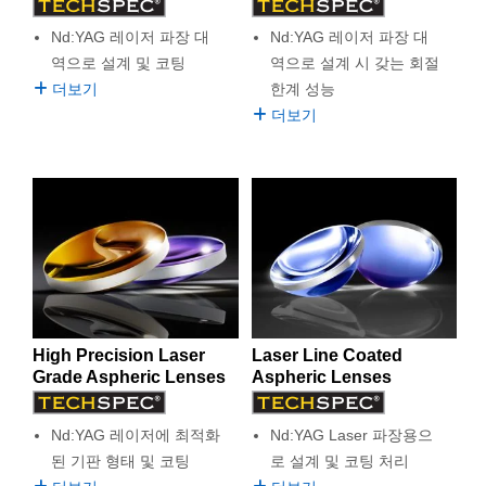
semblies
splitters
s
 Objectives
as
nt Tools
echnologies
llumination
실 또는 제품생산
Test Targets
d Testing and Detection
Nd:YAG 레이저 파장 대
Nd:YAG 레이저 파장 대
ns Accessories
tical Components
roscopy
mechanics
명
ameras
tical Components
ty
MR
Testing and Detection
d Lab and Production
역으로 설계 및 코팅
역으로 설계 시 갖는 회절
더보기
한계 성능
ptics
nd Isolators
e Systems
 Cameras
g and Detection
rial Processing
 Lab and Production
더보기
cs
rization
 Filters
cessories and Optomechanics
실 또는 제품생산
oherence Tomography
ner
cs
ms
oom Lenses
d Interface Cameras
Optics
학 신제품
y Targets
ystems
eam Sputtering) Coated Optics
nd Stage Micrometers
ras
ng Development Systems
e Optical Elements (DOE)
y Mechanics
hoto-Optical Company
High Precision Laser
Laser Line Coated
Grade Aspheric Lenses
Aspheric Lenses
s
Nd:YAG 레이저에 최적화
Nd:YAG Laser 파장용으
es and Couplers
된 기판 형태 및 코팅
로 설계 및 코팅 처리