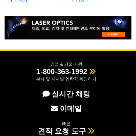
더보기
더보기
 Direct Microscopes
® Optical Components
s
ion Labs™
scopy
ics
영업 & 기술 지원
n Gratings™
1-800-363-1992
본사 및 지사별 연락처
확인하기
AX
실시간 채팅
tical Components
이메일
Innovations (UFI)
빠른
견적 요청 도구