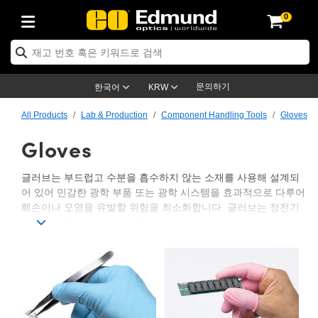
0
ptics
ser Optics
ptomechanics
icroscopy
asers
aging Lenses
ameras
라이트 & 조명
st Targets
ting & Detection
b & Production
op By Application
op By Brand
ew Products
earance Products
ertified Products
nses
ors
em
tics® Objectives
rces
l Length Lenses
ras
sion Lighting
 Test Targets
etrology
eaning
ng
C®
s
Laser Optics
d Optics
문의하기
한국어
KRW
rrors
es
age System
bjectives
surement and Electronics
c Lenses
hernet Cameras
명
Test Targets
sion Solutions
 Handling Tools
ing
on
학 신제품
 Optics
ed Optomechanics
All Products
Lab & Production
Component Handling Tools
Gloves
Gloves
nd Diffusers
dows
Optical Mounts
bjectives
cs
s (S-Mount Lenses)
FLIR Cameras
py Lighting
lysis & Stage Micrometers
surement and Electronics
ols
ameras
®
mechanics
 Optomechanics
 Lasers
ters
rs
System
ctives
plifiers
iable Magnification Lenses
ion Cameras
rces
ay Level Test Targets
hesives
opy
scopy
Lasers
d Microscopy
글러브는 부드럽고 수분을 흡수하지 않는 소재를 사용해 설계되
어 있어 민감한 광학 부품 또는 광학 시스템을 효과적으로 다루어
on Optics
Optics
ables and Breadboards
ctives
ty
e Objectives
meras
on Accessories
ets
ckened Products
onal Imaging
ng Lenses
 Microscopy
d Imaging Lenses
훼손이나 오염을 유발할 위험을 최소화합니다. 글러브는 정전기
방지 나일론, 니트릴, 폴리우레탄 또는 powder-free latex와 같은
ers
m Expanders
 Stages
orrected Objectives
hanics
ses
ng Cameras
nation
ings
rs
 재질
 Imaging
ras
 Imaging Lenses
d Cameras
다양한 특수 소재를 사용해 광학 부품의 안전한 취급을 쉽게 해
줍니다. 글러브는 외부 안전 도구 사용 없이 광학 부품을 안전하
cal Assemblies
ages and Slides
jugate Objectives
ssories
d Lenses
ion Labs Cameras™
opy
and Accessories
cal Imaging
nation
 Cameras
 Illumination
게 취급할 수 있게 해 줍니다. 글러브는 또한 다양한 사이즈의 제
품이 있습니다.
n Gratings
m Shaping
 Apertures
 Objectives
duction
oduction and Advanced
as
ig and Roughness Standards
on Microscopy
g and Detection
Illumination
 Test Targets
hy