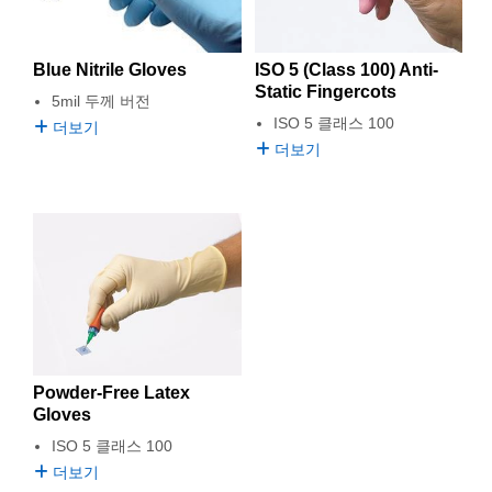
semblies
splitters
s
 Objectives
as
nt Tools
echnologies
llumination
실 또는 제품생산
Test Targets
d Testing and Detection
ns Accessories
tical Components
roscopy
mechanics
명
ameras
tical Components
ty
MR
Testing and Detection
d Lab and Production
ISO 5 (Class 100) Anti-
Blue Nitrile Gloves
Static Fingercots
5mil 두께 버전
ptics
nd Isolators
e Systems
 Cameras
g and Detection
rial Processing
 Lab and Production
ISO 5 클래스 100
더보기
더보기
cs
rization
 Filters
cessories and Optomechanics
실 또는 제품생산
oherence Tomography
ner
cs
ms
oom Lenses
d Interface Cameras
Optics
학 신제품
y Targets
ystems
eam Sputtering) Coated Optics
nd Stage Micrometers
ras
ng Development Systems
e Optical Elements (DOE)
y Mechanics
hoto-Optical Company
Powder-Free Latex
s
Gloves
ISO 5 클래스 100
es and Couplers
더보기