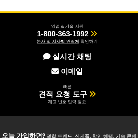
 Direct Microscopes
® Optical Components
s
ion Labs™
영업 & 기술 지원
scopy
1-800-363-1992
본사 및 지사별 연락처
확인하기
ics
실시간 채팅
n Gratings™
이메일
AX
빠른
견적 요청 도구
tical Components
재고 번호 입력 필요
Innovations (UFI)
오늘 가입하면?
광학 트렌드, 신제품, 할인 혜택, 기술 콘텐