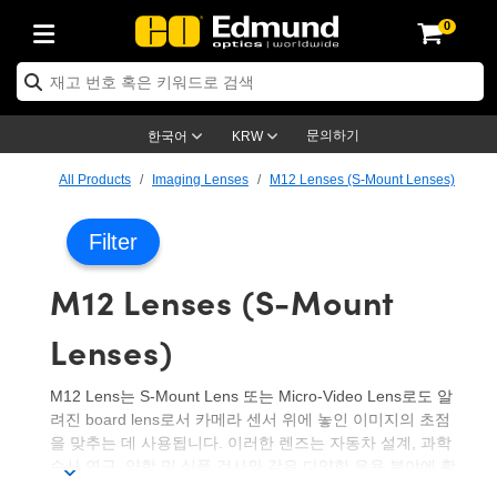
0
ptics
ser Optics
ptomechanics
icroscopy
asers
aging Lenses
ameras
라이트 & 조명
st Targets
ting & Detection
b & Production
op By Application
op By Brand
ew Products
earance Products
ertified Products
nses
ors
em
tics® Objectives
rces
l Length Lenses
ras
sion Lighting
 Test Targets
etrology
eaning
ng
C®
s
Laser Optics
d Optics
문의하기
한국어
KRW
rrors
es
age System
bjectives
surement and Electronics
c Lenses
hernet Cameras
명
Test Targets
sion Solutions
 Handling Tools
ing
on
학 신제품
 Optics
ed Optomechanics
All Products
Imaging Lenses
M12 Lenses (S-Mount Lenses)
nd Diffusers
dows
Optical Mounts
bjectives
cs
s (S-Mount Lenses)
FLIR Cameras
py Lighting
lysis & Stage Micrometers
surement and Electronics
ols
ameras
®
mechanics
 Optomechanics
 Lasers
Filter
ters
rs
System
ctives
plifiers
iable Magnification Lenses
ion Cameras
rces
ay Level Test Targets
hesives
opy
scopy
Lasers
d Microscopy
M12 Lenses (S-Mount
on Optics
Optics
ables and Breadboards
ctives
ty
e Objectives
meras
on Accessories
ets
ckened Products
onal Imaging
ng Lenses
 Microscopy
d Imaging Lenses
Lenses)
ers
m Expanders
 Stages
orrected Objectives
hanics
ses
ng Cameras
nation
ings
rs
 재질
 Imaging
ras
 Imaging Lenses
d Cameras
M12 Lens는 S-Mount Lens 또는 Micro-Video Lens로도 알
cal Assemblies
ages and Slides
jugate Objectives
ssories
d Lenses
ion Labs Cameras™
opy
and Accessories
cal Imaging
nation
 Cameras
 Illumination
려진 board lens로서 카메라 센서 위에 놓인 이미지의 초점
을 맞추는 데 사용됩니다. 이러한 렌즈는 자동차 설계, 과학
n Gratings
m Shaping
 Apertures
 Objectives
duction
oduction and Advanced
as
ig and Roughness Standards
on Microscopy
g and Detection
Illumination
 Test Targets
수사 연구, 약학 및 식품 검사와 같은 다양한 응용 분야에 활
hy
용됩니다. S-Mount Lens는 소형 포맷의 여러 산업용 카메라