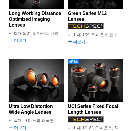
 Direct Microscopes
® Optical Components
Long Working Distance
Green Series M12
s
ion Labs™
Optimized Imaging
Lenses
Lenses
scopy
최대 2/3", S-마운트 렌즈
최대 1/2", S-마운트 렌즈
ics
더보기
더보기
신제품
n Gratings™
AX
tical Components
Ultra Low Distortion
UCi Series Fixed Focal
Wide Angle Lenses
Length Lenses
Innovations (UFI)
최대 -0.02%의 왜곡률
더보기
최대 1/1.8", C-마운트, S-