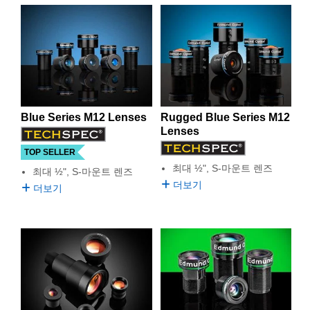
semblies
splitters
s
 Objectives
as
nt Tools
echnologies
llumination
실 또는 제품생산
Test Targets
d Testing and Detection
와 사용하도록 디자인된 콤팩트 이미징 렌즈입니다. M12
Lens는 공간의 제약이 따르는 환경이나 OEM 작업 수행에
ns Accessories
이상적으로 사용할 수 있습니다. M12 Micro-Video Lens는
tical Components
roscopy
mechanics
명
ameras
tical Components
ty
MR
Testing and Detection
d Lab and Production
표준 사이즈의 이미징 렌즈를 대체할만한 저가의 렌즈 제품
입니다.
ptics
nd Isolators
e Systems
 Cameras
g and Detection
rial Processing
 Lab and Production
에드몬드 옵틱스에서는 거친 환경에서 뿐만 아니라 VIS -
cs
rization
 Filters
cessories and Optomechanics
실 또는 제품생산
oherence Tomography
ner
NIR 스펙트럼 영역에서 사용하도록 설계된 다양한 S-Mount
Blue Series M12 Lenses
Rugged Blue Series M12
Lens를 취급합니다. 고객의 어플리케이션을 위한 광범위한
cs
ms
oom Lenses
d Interface Cameras
Lenses
요건을 충족할 수 있는 TECHSPEC M12 Lens 역시 EO에서
구매할 수 있습니다. 다재다능한 옵션인 M12 Lens는 표준
TOP SELLER
Optics
학 신제품
y Targets
ystems
이미징 렌즈를 이용하는 다수의 이미징 용도에 적합하며, 이
최대 ½", S-마운트 렌즈
최대 ½", S-마운트 렌즈
러한 어플리케이션과의 구현이 가능합니다. 추가 기능이나
더보기
더보기
통합 옵션을 위해 spacer ring이나 extension tube 같은 여러
eam Sputtering) Coated Optics
nd Stage Micrometers
ras
ng Development Systems
종류의 이미징 액세서리 또한 이용할 수 있습니다.
e Optical Elements (DOE)
y Mechanics
hoto-Optical Company
s
es and Couplers