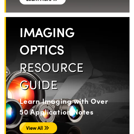
IMAGING
OPTICS
RESOURCE
GUIDE
Learn Imaging with Over
50 Application Notes
View All