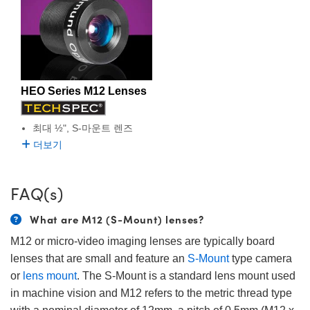
HEO Series M12 Lenses
최대 ½", S-마운트 렌즈
더보기
FAQ(s)
What are M12 (S-Mount) lenses?
M12 or micro-video imaging lenses are typically board
lenses that are small and feature an
S-Mount
type camera
or
lens mount
. The S-Mount is a standard lens mount used
in machine vision and M12 refers to the metric thread type