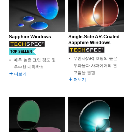
품은 0.15 – 5.5μm 투과 영역에 적합한 더욱 얇아진 디자인
semblies
splitters
s
 Objectives
as
nt Tools
echnologies
llumination
실 또는 제품생산
Test Targets
d Testing and Detection
을 제공하며, 자외선에서부터 MWIR 영역까지 최고의 성능
ns Accessories
을 보입니다.
tical Components
roscopy
mechanics
명
ameras
tical Components
ty
MR
Testing and Detection
d Lab and Production
Edmund Optics에서는 볼렌즈, 구면렌즈, 윈도우 등을 포함
ptics
nd Isolators
e Systems
 Cameras
g and Detection
rial Processing
 Lab and Production
하여 다양한 분야에서의 Sapphire 광학 부품을 제공합니다.
Sapphire Windows
Single-Side AR-Coated
Sapphire Ball Lens는 높은 굴절률을 특징으로 하며, fiber의
Sapphire Windows
cs
rization
 Filters
cessories and Optomechanics
실 또는 제품생산
oherence Tomography
ner
output과 렌즈 사이의 거리를 줄여주는 데 이상적입니다.
Sapphire Half Ball Lens는 mounting을 단순화하거나 시스템
TOP SELLER
cs
ms
oom Lenses
d Interface Cameras
을 통합하는 데 사용 가능합니다. 또한, Ruby-doped
무반사(AR) 코팅의 높은
매우 높은 표면 경도 및
Sapphire Ball Lens는 다루기가 편리합니다.
투과율과 사파이어의 견
우수한 내화학성
Optics
학 신제품
y Targets
ystems
고함을 결합
더보기
더보기
eam Sputtering) Coated Optics
nd Stage Micrometers
ras
ng Development Systems
e Optical Elements (DOE)
y Mechanics
hoto-Optical Company
s
es and Couplers