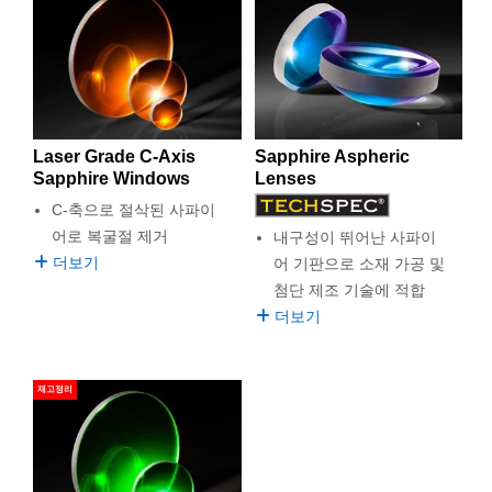
Laser Grade C-Axis
Sapphire Aspheric
Sapphire Windows
Lenses
C-축으로 절삭된 사파이
어로 복굴절 제거
내구성이 뛰어난 사파이
더보기
어 기판으로 소재 가공 및
첨단 제조 기술에 적합
더보기
재고정리