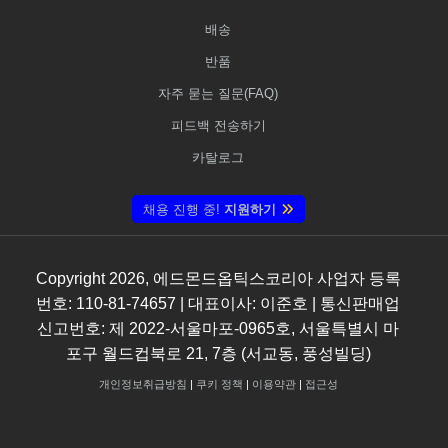
배송
반품
자주 묻는 질문(FAQ)
피드백 전송하기
카탈로그
채용 진행 중!
지원하기
Copyright
2026
, 에드몬드옵틱스코리아 사업자 등록
번호: 110-81-74657 | 대표이사: 이준호 | 통신판매업
신고번호: 제 2022-서울마포-0965호, 서울특별시 마
포구 월드컵북로 21, 7층 (서교동, 풍성빌딩)
개인정보취급방침
|
쿠키 정책
|
이용약관
|
접근성