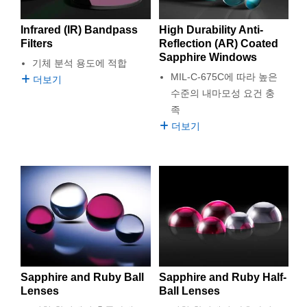
 Direct Microscopes
® Optical Components
Infrared (IR) Bandpass
High Durability Anti-
s
ion Labs™
Filters
Reflection (AR) Coated
Sapphire Windows
기체 분석 용도에 적합
scopy
MIL-C-675C에 따라 높은
더보기
수준의 내마모성 요건 충
ics
족
더보기
n Gratings™
AX
tical Components
Innovations (UFI)
Sapphire and Ruby Ball
Sapphire and Ruby Half-
Lenses
Ball Lenses