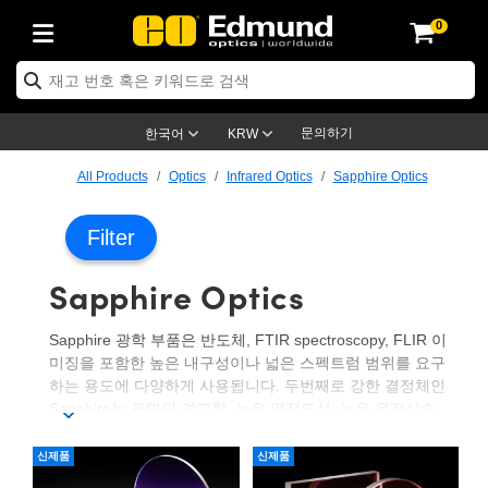
0
ptics
ser Optics
ptomechanics
icroscopy
asers
aging Lenses
ameras
라이트 & 조명
st Targets
ting & Detection
b & Production
op By Application
op By Brand
ew Products
earance Products
ertified Products
nses
ors
em
tics® Objectives
rces
l Length Lenses
ras
sion Lighting
 Test Targets
etrology
eaning
ng
C®
s
Laser Optics
d Optics
문의하기
한국어
KRW
rrors
es
age System
bjectives
surement and Electronics
c Lenses
hernet Cameras
명
Test Targets
sion Solutions
 Handling Tools
ing
on
학 신제품
 Optics
ed Optomechanics
All Products
Optics
Infrared Optics
Sapphire Optics
nd Diffusers
dows
Optical Mounts
bjectives
cs
s (S-Mount Lenses)
FLIR Cameras
py Lighting
lysis & Stage Micrometers
surement and Electronics
ols
ameras
®
mechanics
 Optomechanics
 Lasers
Filter
ters
rs
System
ctives
plifiers
iable Magnification Lenses
ion Cameras
rces
ay Level Test Targets
hesives
opy
scopy
Lasers
d Microscopy
Sapphire Optics
on Optics
Optics
ables and Breadboards
ctives
ty
e Objectives
meras
on Accessories
ets
ckened Products
onal Imaging
ng Lenses
 Microscopy
d Imaging Lenses
Sapphire 광학 부품은 반도체, FTIR spectroscopy, FLIR 이
ers
m Expanders
 Stages
orrected Objectives
hanics
ses
ng Cameras
nation
ings
rs
 재질
 Imaging
ras
 Imaging Lenses
d Cameras
미징을 포함한 높은 내구성이나 넓은 스펙트럼 범위를 요구
하는 용도에 다양하게 사용됩니다. 두번째로 강한 결정체인
cal Assemblies
ages and Slides
jugate Objectives
ssories
d Lenses
ion Labs Cameras™
opy
and Accessories
cal Imaging
nation
 Cameras
 Illumination
Sapphire는 표면의 견고함, 높은 열전도성, 높은 유전상수,
화학적으로 산이나 알칼리에 강한 내성을 포함한 다양한 특
n Gratings
m Shaping
 Apertures
 Objectives
duction
oduction and Advanced
as
ig and Roughness Standards
on Microscopy
g and Detection
Illumination
 Test Targets
성 때문에 극한 환경에서 사용하는 데 이상적인 소재입니다.
신제품
신제품
기존의 다양한 광학 물질들과 비교했을 때, Sapphire 광학 부
hy