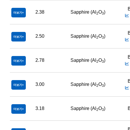
B
2.38
Sapphire (Al
O
)
더보기
2
3
B
2.50
Sapphire (Al
O
)
더보기
2
3
B
2.78
Sapphire (Al
O
)
더보기
2
3
B
3.00
Sapphire (Al
O
)
더보기
2
3
3.18
Sapphire (Al
O
)
B
더보기
2
3
B