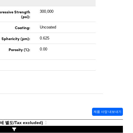
ressive Strength
300,000
(psi):
Coating:
Uncoated
Sphericity (μm):
0.625
Porosity (%):
0.00
제품 사양 내보내기
별도/Tax excluded)