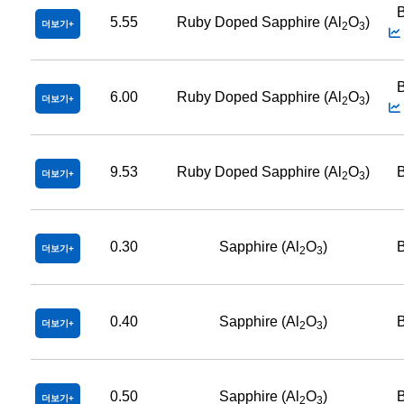
B
5.55
Ruby Doped Sapphire (Al
O
)
더보기
2
3
B
6.00
Ruby Doped Sapphire (Al
O
)
더보기
2
3
9.53
Ruby Doped Sapphire (Al
O
)
B
더보기
2
3
0.30
Sapphire (Al
O
)
B
더보기
2
3
0.40
Sapphire (Al
O
)
B
더보기
2
3
0.50
Sapphire (Al
O
)
B
더보기
2
3