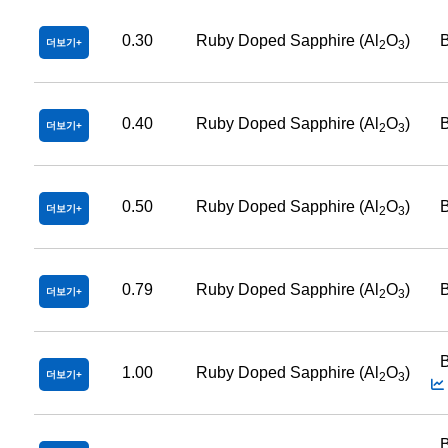
0.30
Ruby Doped Sapphire (Al
O
)
B
더보기
2
3
0.40
Ruby Doped Sapphire (Al
O
)
B
더보기
2
3
0.50
Ruby Doped Sapphire (Al
O
)
B
더보기
2
3
0.79
Ruby Doped Sapphire (Al
O
)
B
더보기
2
3
B
1.00
Ruby Doped Sapphire (Al
O
)
더보기
2
3
B