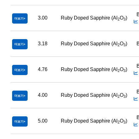
B
3.00
Ruby Doped Sapphire (Al
O
)
더보기
2
3
3.18
Ruby Doped Sapphire (Al
O
)
B
더보기
2
3
B
4.76
Ruby Doped Sapphire (Al
O
)
더보기
2
3
B
4.00
Ruby Doped Sapphire (Al
O
)
더보기
2
3
B
5.00
Ruby Doped Sapphire (Al
O
)
더보기
2
3