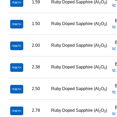
1.59
Ruby Doped Sapphire (Al
O
)
더보기
2
3
B
1.50
Ruby Doped Sapphire (Al
O
)
더보기
2
3
B
2.00
Ruby Doped Sapphire (Al
O
)
더보기
2
3
B
2.38
Ruby Doped Sapphire (Al
O
)
더보기
2
3
B
2.50
Ruby Doped Sapphire (Al
O
)
더보기
2
3
B
2.78
Ruby Doped Sapphire (Al
O
)
더보기
2
3