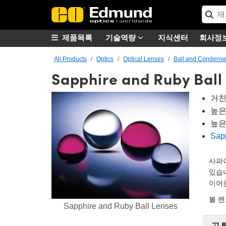
제품목록
기술역량
지식센터
회사정
All Products
Optics
Optical Lenses
Ball and Condense
Sapphire and Ruby Ball
거친
높은
높은
Sapp
사파이
있습니
이어
볼 
Sapphire and Ruby Ball Lenses
공