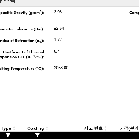
3
pecific Gravity (g/cm
):
Comp
3.98
iameter Tolerance (μm):
±2.54
Index of Refraction (n
):
1.77
d
Coefficient of Thermal
8.4
-6
xpansion CTE (10
/°C):
lting Temperature (°C):
2053.00
Type
Coating
재고 번호
가격(부가세 