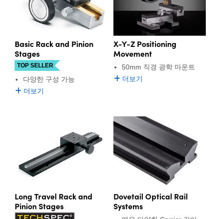
Basic Rack and Pinion
X-Y-Z Positioning
Stages
Movement
TOP SELLER
50mm 직경 광학 마운트
더보기
다양한 구성 가능
더보기
Long Travel Rack and
Dovetail Optical Rail
Pinion Stages
Systems