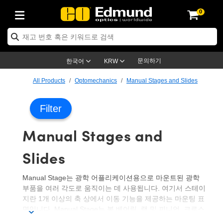
0
ptics
ser Optics
ptomechanics
icroscopy
asers
aging Lenses
ameras
라이트 & 조명
st Targets
ting & Detection
b & Production
op By Application
op By Brand
ew Products
earance Products
ertified Products
nses
ors
em
tics® Objectives
rces
l Length Lenses
ras
sion Lighting
 Test Targets
etrology
eaning
ng
C®
s
Laser Optics
d Optics
문의하기
한국어
KRW
rrors
es
age System
bjectives
surement and Electronics
c Lenses
hernet Cameras
명
Test Targets
sion Solutions
 Handling Tools
ing
on
학 신제품
 Optics
ed Optomechanics
All Products
Optomechanics
Manual Stages and Slides
nd Diffusers
dows
Optical Mounts
bjectives
cs
s (S-Mount Lenses)
FLIR Cameras
py Lighting
lysis & Stage Micrometers
surement and Electronics
ols
ameras
®
mechanics
 Optomechanics
 Lasers
Filter
ters
rs
System
ctives
plifiers
iable Magnification Lenses
ion Cameras
rces
ay Level Test Targets
hesives
opy
scopy
Lasers
d Microscopy
Manual Stages and
on Optics
Optics
ables and Breadboards
ctives
ty
e Objectives
meras
on Accessories
ets
ckened Products
onal Imaging
ng Lenses
 Microscopy
d Imaging Lenses
Slides
ers
m Expanders
 Stages
orrected Objectives
hanics
ses
ng Cameras
nation
ings
rs
 재질
 Imaging
ras
 Imaging Lenses
d Cameras
Manual Stage는 광학 어플리케이션용으로 마운트된 광학
cal Assemblies
ages and Slides
jugate Objectives
ssories
d Lenses
ion Labs Cameras™
opy
and Accessories
cal Imaging
nation
 Cameras
 Illumination
부품을 여러 각도로 움직이는 데 사용됩니다. 여기서 스테이
지란 1개 이상의 축 상에서 이동 기능을 제공하는 마운팅 표
n Gratings
m Shaping
 Apertures
 Objectives
duction
oduction and Advanced
as
ig and Roughness Standards
on Microscopy
g and Detection
Illumination
 Test Targets
면입니다. Manual Stage는 볼 베어링, 랙 및 피니언, 크로스
hy
롤러, 리드 스크류 등 다양한 방법을 사용하여 움직이기 때문