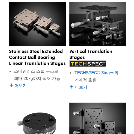
 Direct Microscopes
® Optical Components
s
ion Labs™
scopy
ics
Stainless Steel Extended
Vertical Translation
Contact Ball Bearing
Stages
Linear Translation Stages
n Gratings™
스테인리스 스틸 구조로
TECHSPEC® Stages
와
최대 20kg까지 적재 가능
기계적 호환
AX
더보기
더보기
tical Components
Innovations (UFI)