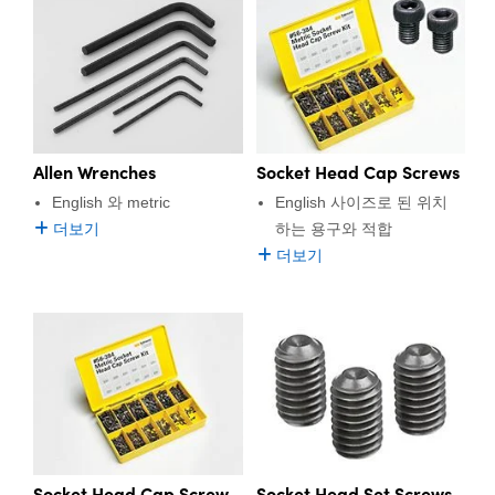
Allen Wrenches
Socket Head Cap Screws
English 와 metric
English 사이즈로 된 위치
더보기
하는 용구와 적합
더보기
Socket Head Cap Screw
Socket Head Set Screws