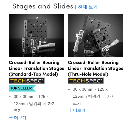
Stages and Slides
semblies
splitters
s
 Objectives
as
nt Tools
echnologies
llumination
실 또는 제품생산
Test Targets
d Testing and Detection
에 광학 부품을 분리하거나 재보정하지 않아도 이를 쉽게 옮
|
전체 보기
기거나 재배치할 수 있습니다. 따라서 여러 가지 광학 시스템
ns Accessories
에 사용하기에 적합한 선택지입니다.
tical Components
roscopy
mechanics
명
ameras
tical Components
ty
MR
Testing and Detection
d Lab and Production
에드몬드옵틱스는 필요한 광학 요건에 맞는 광범위한 스테
ptics
nd Isolators
e Systems
 Cameras
g and Detection
rial Processing
 Lab and Production
이지 제품군을 제공합니다. 스테이지는 부품을 빠르고 정밀
하게 옮겨야 하는 모든 광학 시스템에서 핵심적인 역할을 합
cs
rization
 Filters
cessories and Optomechanics
실 또는 제품생산
oherence Tomography
ner
니다. 일부 Manual Stage는 서로 연결하면 개별적으로 사용
하는 경우보다 운동 축 수가 증가되어 활용도를 높일 수 있습
cs
ms
oom Lenses
d Interface Cameras
니다. 다른 유형의 작업 표면에 결합하기 위한 마운팅 어댑터
Crossed-Roller Bearing
Crossed-Roller Bearing
도 다양하게 제공됩니다.
Linear Translation Stages
Linear Translation Stages
Optics
학 신제품
y Targets
ystems
(Standard-Top Model)
(Thru-Hole Model)
eam Sputtering) Coated Optics
nd Stage Micrometers
ras
ng Development Systems
TOP SELLER
30 x 30mm - 125 x
e Optical Elements (DOE)
y Mechanics
hoto-Optical Company
125mm 범위의 네 가지
30 x 30mm - 125 x
크기
125mm 범위의 네 가지
s
더보기
크기
더보기
es and Couplers