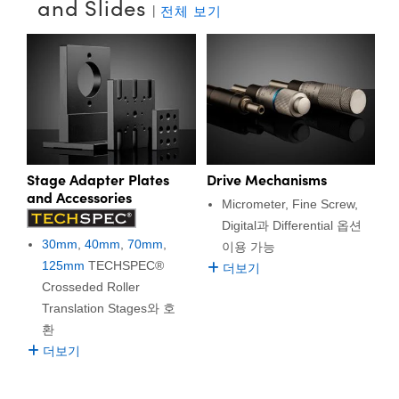
and Slides
|
전체 보기
Stage Adapter Plates
Drive Mechanisms
and Accessories
Micrometer, Fine Screw,
Digital과 Differential 옵션
30mm
,
40mm
,
70mm
,
이용 가능
125mm
TECHSPEC®
더보기
Crosseded Roller
Translation Stages와 호
환
더보기