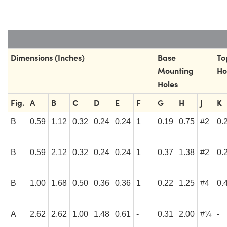
Dimensions (Inches)
Base
To
Mounting
Ho
Holes
Fig.
A
B
C
D
E
F
G
H
J
K
B
0.59
1.12
0.32
0.24
0.24
1
0.19
0.75
#2
0.
B
0.59
2.12
0.32
0.24
0.24
1
0.37
1.38
#2
0.
B
1.00
1.68
0.50
0.36
0.36
1
0.22
1.25
#4
0.
A
2.62
2.62
1.00
1.48
0.61
-
0.31
2.00
#¼
-