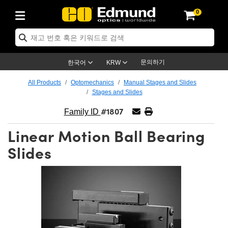
0
s
Optics
echanics
scopy
s
g Lenses
ras
 & 조명
argets
 & Detection
Production
 Application
y Brand
roducts
nce Products
fied Products
 Objectives
gth Lenses
Lighting
Targets
ogy
g
 Optics
cs
문의하기
한국어
KRW
ystem
ives
ent and Electronics
ses
et Cameras
Targets
Solutions
ling Tools
제품
cs
tomechanics
All Products
Optomechanics
Manual Stages and Slides
Stages and Slides
ffusers
al Mounts
ives
Mount Lenses)
Cameras
ghting
 & Stage Micrometers
ent and Electronics
as
nics
omechanics
rs
#1807
Family ID
em
s
rs
 Magnification Lenses
ameras
el Test Targets
es
y
rs
roscopy
Linear Motion Ball Bearing
tics
 and Breadboards
s
ectives
cessories
d Products
Imaging
nses
oscopy
ging Lenses
Slides
anders
es
ed Objectives
s
ameras
n
ing
ing Lenses
eras
ssemblies
and Slides
e Objectives
es
ses
abs Cameras™
ccessories
maging
n
eras
mination
tings
ping
ures
tives
on
ion and Advanced Photography
d Roughness Standards
croscopy
 Detection
ination
 Targets