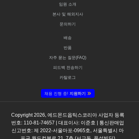
임원 소개
본사 및 해외지사
문의하기
배송
반품
자주 묻는 질문(FAQ)
피드백 전송하기
카탈로그
채용 진행 중!
지원하기
Copyright
2026
, 에드몬드옵틱스코리아 사업자 등록
번호: 110-81-74657 | 대표이사: 이준호 | 통신판매업
신고번호: 제 2022-서울마포-0965호, 서울특별시 마
포구 월드컵북로 21, 7층 (서교동, 풍성빌딩)