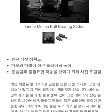
ies
ters
ectives
cessories
ools
ologies
ination
는 제품생산
Targets
ting and Detection
l Components
py
nics
as
 Components
ng and Detection
 and Production
lators
stems
ras
 Detection
Processing
and Production
Linear Motion Ball Bearing Slides
ion
ers
ries and Optomechanics
는 제품생산
nce Tomography
Lenses
erface Cameras
제품
gets
s
높은 직선 정확도
마모와 마찰이 적은 슬라이딩 동작
puttering) Coated Optics
age Micrometers
velopment Systems
흔들림과 불필요한 작동을 없애기 위해 사전 조립됨
ical Elements (DOE)
chanics
Optical Company
해당 제품은 물리적으로 단순한 선형 모션 기기로, 고정 베
이스가 있고 그 위에 움직이는 캐리지가 있습니다. 베이스
양쪽에 스틸 볼이 한 줄로 놓여 있어 고정 베이스와 상단 슬
라이드 사이에서 정확하고 마찰이 적은 슬라이딩 동작이 가
d Couplers
능합니다. 각각의 베어링 줄은 두 개의 스틸 로드 사이에 들
어 있습니다. 해당 제품은 시스템에서 흔들림과 불필요한