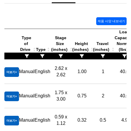
제품 사양 내보내기
Load
Type
Stage
Capacity
of
Size
Height
Travel
Normal
Drive
Type
(inches)
(inches)
(inches)
(lbs)
2.62 x
Manual
English
1.00
1
40.0
더보기
2.62
1.75 x
Manual
English
0.75
2
40.0
더보기
3.00
0.59 x
Manual
English
0.32
0.5
4.9
더보기
1.12