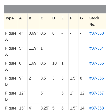
Type
A
B
C
D
E
F
G
Stock
No.
Figure
4"
0.69"
0.5"
6
-
-
-
#37-363
A
Figure
5"
1.19"
1"
#37-364
A
Figure
6"
1.69"
0.5"
10
1
#37-365
A
Figure
9"
2"
3.5"
3
3
1.5"
8
#37-366
B
Figure
12"
5"
5
1"
12
#37-367
B
Figure
15"
4"
3.25"
5
6
1.5"
14
#37-368