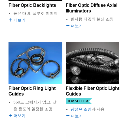
 Direct Microscopes
® Optical Components
Fiber Optic Backlights
Fiber Optic Diffuse Axial
Illuminators
높은 대비, 실루엣 이미지
s
ion Labs™
반사형 타깃의 분산 조명
더보기
더보기
scopy
ics
n Gratings™
AX
Flexible Fiber Optic Light
Fiber Optic Ring Light
tical Components
Guides
Guides
TOP SELLER
360도 그림자가 없고, 낮
은 온도의 일정한 조명
광섬유 조명
과 사용
Innovations (UFI)
더보기
더보기