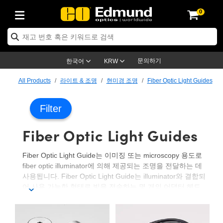
0
ptics
ser Optics
ptomechanics
icroscopy
asers
aging Lenses
ameras
라이트 & 조명
st Targets
ting & Detection
b & Production
op By Application
op By Brand
ew Products
earance Products
ertified Products
nses
ors
em
tics® Objectives
rces
l Length Lenses
ras
sion Lighting
 Test Targets
etrology
eaning
ng
C®
s
Laser Optics
d Optics
문의하기
한국어
KRW
rrors
es
age System
bjectives
surement and Electronics
c Lenses
hernet Cameras
명
Test Targets
sion Solutions
 Handling Tools
ing
on
학 신제품
 Optics
ed Optomechanics
All Products
라이트 & 조명
현미경 조명
Fiber Optic Light Guides
nd Diffusers
dows
Optical Mounts
bjectives
cs
s (S-Mount Lenses)
FLIR Cameras
py Lighting
lysis & Stage Micrometers
surement and Electronics
ols
ameras
®
mechanics
 Optomechanics
 Lasers
Filter
ters
rs
System
ctives
plifiers
iable Magnification Lenses
ion Cameras
rces
ay Level Test Targets
hesives
opy
scopy
Lasers
d Microscopy
Fiber Optic Light Guides
on Optics
Optics
ables and Breadboards
ctives
ty
e Objectives
meras
on Accessories
ets
ckened Products
onal Imaging
ng Lenses
 Microscopy
d Imaging Lenses
Fiber Optic Light Guide는 이미징 또는 microscopy 용도로
ers
m Expanders
 Stages
orrected Objectives
hanics
ses
ng Cameras
nation
ings
rs
 재질
 Imaging
ras
 Imaging Lenses
d Cameras
fiber optic illuminator에 의해 제공되는 조명을 전달하는 데
사용됩니다. Fiber Optic Light Guide는 illuminator와 결합되
cal Assemblies
ages and Slides
jugate Objectives
ssories
d Lenses
ion Labs Cameras™
opy
and Accessories
cal Imaging
nation
 Cameras
 Illumination
어 사용 가능한 형태로 빛을 전송하는 몇 개의 어댑터 헤드
중 하나로 빛을 전달합니다. Fiber Optic Light Guide는
n Gratings
m Shaping
 Apertures
 Objectives
duction
oduction and Advanced
as
ig and Roughness Standards
on Microscopy
g and Detection
Illumination
 Test Targets
backlight나 ring light를 포함한 다양한 형태로 사용할 수 있
습니다. Fiber Optic Light Guide는 단 한 개의 광원으로 다양
hy