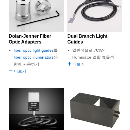
한 조명 제품을 사용할 수 있어 다른 많은 illuminator에 비해
semblies
splitters
s
 Objectives
as
nt Tools
echnologies
llumination
실 또는 제품생산
Test Targets
d Testing and Detection
저렴하고 효과적인 대안입니다.
ns Accessories
tical Components
roscopy
mechanics
명
ameras
tical Components
ty
MR
Testing and Detection
d Lab and Production
Edmund Optics는 많은 조명 필요성에 맞는 다양한 유형의
Fiber Optic Light Guide를 공급합니다. Rigid Fiber Optic
ptics
nd Isolators
e Systems
 Cameras
g and Detection
rial Processing
 Lab and Production
Light Guide는 설정된 위치를 유지해 하나의 용도에서 추가
Dolan-Jenner Fiber
Dual Branch Light
작업을 할 수 있습니다. Non-rigid light guide는 유연성이 뛰
Optic Adapters
Guides
cs
rization
 Filters
cessories and Optomechanics
실 또는 제품생산
oherence Tomography
ner
어나 공간이 협소하거나 정교한 용도에서 조작하기 쉽습니
다. 둘 이상의 조명이 필요한 용도에는 Multiple headed light
fiber optic light guides
를
일반적으로 70%의
cs
ms
oom Lenses
d Interface Cameras
guide를 이용할 수도 있습니다.
fiber optic illuminators
와
Illuminator 결합 효율성
함께 사용하기
더보기
Optics
학 신제품
y Targets
ystems
더보기
eam Sputtering) Coated Optics
nd Stage Micrometers
ras
ng Development Systems
e Optical Elements (DOE)
y Mechanics
hoto-Optical Company
s
es and Couplers