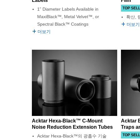
Labels
Film
TOP SEL
1” Diameter Labels Available in
MaxiBlack™, Metal Velvet™, or
확산,
Spectral Black™ Coatings
더보기
더보기
Acktar Hexa-Black™ C-Mount
Acktar 
Noise Reduction Extension Tubes
Traps a
TOP SEL
Acktar Hexa-Black™의 광흡수 기술