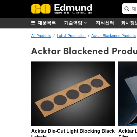
제품목록
기술역량
지식센터
회사정
All Products
Lab & Production
Acktar Blackened Products
Acktar Blackened Produ
Acktar Die-Cut Light Blocking Black
Acktar 