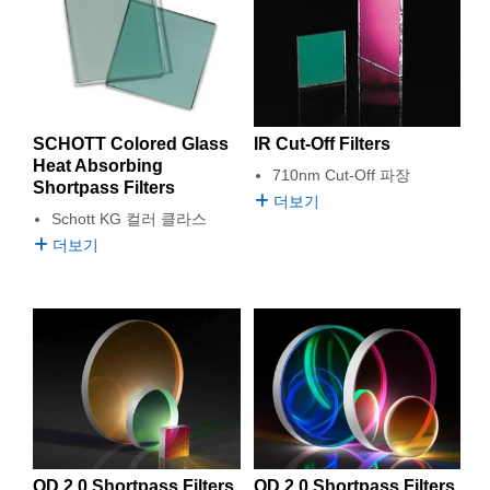
 Direct Microscopes
® Optical Components
s
ion Labs™
scopy
SCHOTT Colored Glass
IR Cut-Off Filters
ics
Heat Absorbing
710nm Cut-Off 파장
Shortpass Filters
더보기
Schott KG 컬러 클라스
더보기
n Gratings™
AX
tical Components
Innovations (UFI)
OD 2.0 Shortpass Filters
OD 2.0 Shortpass Filters