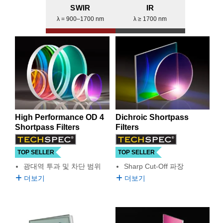
semblies
splitters
s
 Objectives
as
nt Tools
echnologies
llumination
실 또는 제품생산
Test Targets
d Testing and Detection
SWIR
IR
ns Accessories
λ = 900–1700 nm
λ ≥ 1700 nm
tical Components
roscopy
mechanics
명
ameras
tical Components
ty
MR
Testing and Detection
d Lab and Production
ptics
nd Isolators
e Systems
 Cameras
g and Detection
rial Processing
 Lab and Production
cs
rization
 Filters
cessories and Optomechanics
실 또는 제품생산
oherence Tomography
ner
cs
ms
oom Lenses
d Interface Cameras
Optics
학 신제품
y Targets
ystems
High Performance OD 4
Dichroic Shortpass
Shortpass Filters
Filters
eam Sputtering) Coated Optics
nd Stage Micrometers
ras
ng Development Systems
TOP SELLER
TOP SELLER
e Optical Elements (DOE)
y Mechanics
hoto-Optical Company
광대역 투과 및 차단 범위
Sharp Cut-Off 파장
더보기
더보기
s
es and Couplers