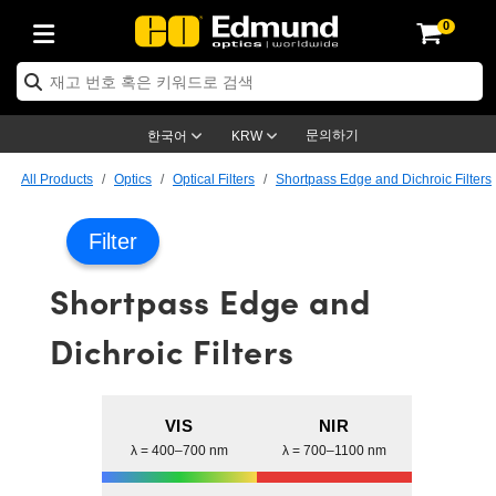
0
ptics
ser Optics
ptomechanics
icroscopy
asers
aging Lenses
ameras
라이트 & 조명
st Targets
ting & Detection
b & Production
op By Application
op By Brand
ew Products
earance Products
ertified Products
nses
ors
em
tics® Objectives
rces
l Length Lenses
ras
sion Lighting
 Test Targets
etrology
eaning
ng
C®
s
Laser Optics
d Optics
문의하기
한국어
KRW
rrors
es
age System
bjectives
surement and Electronics
c Lenses
hernet Cameras
명
Test Targets
sion Solutions
 Handling Tools
ing
on
학 신제품
 Optics
ed Optomechanics
All Products
Optics
Optical Filters
Shortpass Edge and Dichroic Filters
nd Diffusers
dows
Optical Mounts
bjectives
cs
s (S-Mount Lenses)
FLIR Cameras
py Lighting
lysis & Stage Micrometers
surement and Electronics
ols
ameras
®
mechanics
 Optomechanics
 Lasers
Filter
ters
rs
System
ctives
plifiers
iable Magnification Lenses
ion Cameras
rces
ay Level Test Targets
hesives
opy
scopy
Lasers
d Microscopy
Shortpass Edge and
on Optics
Optics
ables and Breadboards
ctives
ty
e Objectives
meras
on Accessories
ets
ckened Products
onal Imaging
ng Lenses
 Microscopy
d Imaging Lenses
Dichroic Filters
ers
m Expanders
 Stages
orrected Objectives
hanics
ses
ng Cameras
nation
ings
rs
 재질
 Imaging
ras
 Imaging Lenses
d Cameras
cal Assemblies
ages and Slides
jugate Objectives
ssories
d Lenses
ion Labs Cameras™
opy
and Accessories
cal Imaging
nation
 Cameras
 Illumination
VIS
NIR
λ = 400–700 nm
λ = 700–1100 nm
n Gratings
m Shaping
 Apertures
 Objectives
duction
oduction and Advanced
as
ig and Roughness Standards
on Microscopy
g and Detection
Illumination
 Test Targets
hy