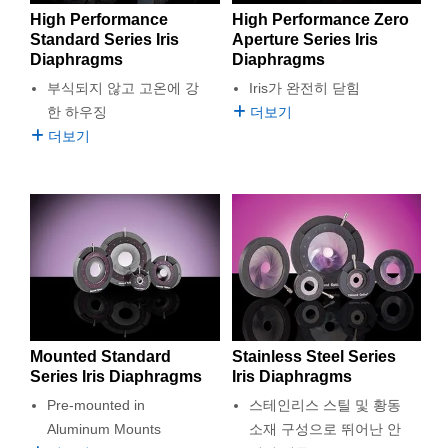
 Direct Microscopes
® Optical Components
High Performance
High Performance Zero
Standard Series Iris
Aperture Series Iris
s
ion Labs™
Diaphragms
Diaphragms
부식되지 않고 고온에 강
Iris가 완전히 닫힘
scopy
한 하우징
더보기
더보기
ics
n Gratings™
AX
tical Components
Mounted Standard
Stainless Steel Series
Series Iris Diaphragms
Iris Diaphragms
Innovations (UFI)
Pre-mounted in
스테인리스 스틸 및 황동
Aluminum Mounts
소재 구성으로 뛰어난 안