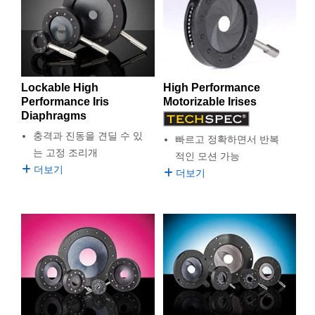
Edmund Optics는 많은 이미징 필요성에 맞는 광범위한 종류
semblies
splitters
s
 Objectives
as
nt Tools
echnologies
llumination
실 또는 제품생산
Test Targets
d Testing and Detection
의 Iris Diaphragm을 공급합니다. Iris Diaphragm은 지나치
ns Accessories
게 밝을 수 있는 영역에서 광량을 관리 가능한 수준으로 제한
tical Components
roscopy
mechanics
명
ameras
tical Components
ty
MR
Testing and Detection
d Lab and Production
해 다양한 용도나 환경을 위해 이미징 시스템을 수정하는 데
아주 적합합니다. 일부 Iris Diaphragm은 이미징 부품에 직접
ptics
nd Isolators
e Systems
 Cameras
g and Detection
rial Processing
 Lab and Production
장착하거나 light sensor 앞에 별도로 배치할 수 있어 여러 가
Lockable High
High Performance
지 방식의 구현이 가능합니다. 마운팅 액세서리와 함께 다양
Performance Iris
Motorizable Irises
cs
rization
 Filters
cessories and Optomechanics
실 또는 제품생산
oherence Tomography
ner
한 사이즈의 제품을 사용할 수 있어 융통성이 뛰어납니다.
Diaphragms
cs
ms
oom Lenses
d Interface Cameras
충격과 진동을 견딜 수 있
빠르고 정확하면서 반복
는 고정 조리개
적인 모션 가능
Optics
학 신제품
y Targets
ystems
더보기
더보기
eam Sputtering) Coated Optics
nd Stage Micrometers
ras
ng Development Systems
e Optical Elements (DOE)
y Mechanics
hoto-Optical Company
s
es and Couplers