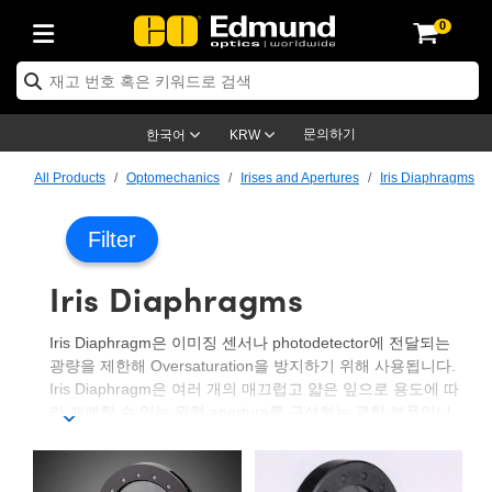
0
ptics
ser Optics
ptomechanics
icroscopy
asers
aging Lenses
ameras
라이트 & 조명
st Targets
ting & Detection
b & Production
op By Application
op By Brand
ew Products
earance Products
ertified Products
nses
ors
em
tics® Objectives
rces
l Length Lenses
ras
sion Lighting
 Test Targets
etrology
eaning
ng
C®
s
Laser Optics
d Optics
문의하기
한국어
KRW
rrors
es
age System
bjectives
surement and Electronics
c Lenses
hernet Cameras
명
Test Targets
sion Solutions
 Handling Tools
ing
on
학 신제품
 Optics
ed Optomechanics
All Products
Optomechanics
Irises and Apertures
Iris Diaphragms
nd Diffusers
dows
Optical Mounts
bjectives
cs
s (S-Mount Lenses)
FLIR Cameras
py Lighting
lysis & Stage Micrometers
surement and Electronics
ols
ameras
®
mechanics
 Optomechanics
 Lasers
Filter
ters
rs
System
ctives
plifiers
iable Magnification Lenses
ion Cameras
rces
ay Level Test Targets
hesives
opy
scopy
Lasers
d Microscopy
Iris Diaphragms
on Optics
Optics
ables and Breadboards
ctives
ty
e Objectives
meras
on Accessories
ets
ckened Products
onal Imaging
ng Lenses
 Microscopy
d Imaging Lenses
Iris Diaphragm은 이미징 센서나 photodetector에 전달되는
ers
m Expanders
 Stages
orrected Objectives
hanics
ses
ng Cameras
nation
ings
rs
 재질
 Imaging
ras
 Imaging Lenses
d Cameras
광량을 제한해 Oversaturation을 방지하기 위해 사용됩니다.
Iris Diaphragm은 여러 개의 매끄럽고 얇은 잎으로 용도에 따
cal Assemblies
ages and Slides
jugate Objectives
ssories
d Lenses
ion Labs Cameras™
opy
and Accessories
cal Imaging
nation
 Cameras
 Illumination
라 개폐할 수 있는 원형 aperture를 구성하는 광학 부품입니
다. Iris Diaphragm을 사용하면 효과적인 이미징을 위해 센서
n Gratings
m Shaping
 Apertures
 Objectives
duction
oduction and Advanced
as
ig and Roughness Standards
on Microscopy
g and Detection
Illumination
 Test Targets
에 닿는 주변광을 제어할 수 있습니다.
hy