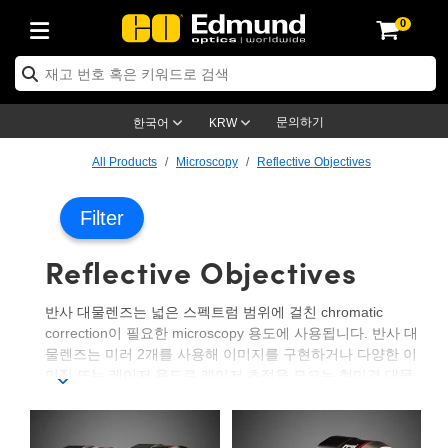
0
ptics
ser Optics
ptomechanics
icroscopy
asers
aging Lenses
ameras
라이트 & 조명
st Targets
ting & Detection
b & Production
op By Application
op By Brand
ew Products
earance Products
ertified Products
nses
ors
em
tics® Objectives
rces
l Length Lenses
ras
sion Lighting
 Test Targets
etrology
eaning
ng
C®
s
Laser Optics
d Optics
문의하기
한국어
KRW
rrors
es
age System
bjectives
surement and Electronics
c Lenses
hernet Cameras
명
Test Targets
sion Solutions
 Handling Tools
ing
on
학 신제품
 Optics
ed Optomechanics
All Products
Microscopy
Reflective Objectives
nd Diffusers
dows
Optical Mounts
bjectives
cs
s (S-Mount Lenses)
FLIR Cameras
py Lighting
lysis & Stage Micrometers
surement and Electronics
ols
ameras
®
mechanics
 Optomechanics
 Lasers
Filter
ters
rs
System
ctives
plifiers
iable Magnification Lenses
ion Cameras
rces
ay Level Test Targets
hesives
opy
scopy
Lasers
d Microscopy
Reflective Objectives
on Optics
Optics
ables and Breadboards
ctives
ty
e Objectives
meras
on Accessories
ets
ckened Products
onal Imaging
ng Lenses
 Microscopy
d Imaging Lenses
반사 대물렌즈는 넓은 스펙트럼 범위에 걸친 chromatic
ers
m Expanders
 Stages
orrected Objectives
hanics
ses
ng Cameras
nation
ings
rs
 재질
 Imaging
ras
 Imaging Lenses
d Cameras
correction이 필요한 microscopy 용도에 사용됩니다. 반사 대
물렌즈는 미러 2개를 사용해 이미지를 구현하거나 다양한 이
cal Assemblies
ages and Slides
jugate Objectives
ssories
d Lenses
ion Labs Cameras™
opy
and Accessories
cal Imaging
nation
 Cameras
 Illumination
미징 또는 레이저 용도로 레이저 초점을 모으는 현미경 대물
렌즈입니다. 반사 대물렌즈는 UV, VIS 또는 IR 용도에 사용
n Gratings
m Shaping
 Apertures
 Objectives
duction
oduction and Advanced
as
ig and Roughness Standards
on Microscopy
g and Detection
Illumination
 Test Targets
할 수 있는 고배율 솔루션입니다. 특정 파장 범위 또는 레이
저 라인에 걸친 성능 보강을 위해 반사 대물렌즈를 코팅할 수
hy