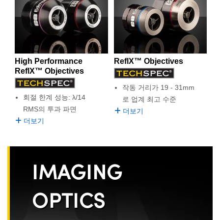
도 있습니다.
semblies
splitters
s
 Objectives
as
nt Tools
echnologies
llumination
실 또는 제품생산
Test Targets
d Testing and Detection
ns Accessories
Edmund Optics는 다양한 반사 대물렌즈를 공급합니다.
tical Components
roscopy
mechanics
명
ameras
tical Components
ty
MR
Testing and Detection
d Lab and Production
Edmund Optics의 ReflX Objectives는 일련의 이미징 또는
focusing 용도로 사용할 수 있습니다. TECHSPEC ReflX™
ptics
nd Isolators
e Systems
 Cameras
g and Detection
rial Processing
 Lab and Production
Objectives는 infinity-corrected 또는 finite-conjugate 디자인
High Performance
ReflX™ Objectives
으로 사용 가능합니다. 일반적으로, finite-conjugate
ReflX™ Objectives
cs
rization
 Filters
cessories and Optomechanics
실 또는 제품생산
oherence Tomography
ner
objective는 이미징 용도로, 반면에 infinity-corrected object
는 laser focusing에 사용됩니다. 아울러, TECHSPEC
작동 거리가 19 - 31mm
cs
ms
oom Lenses
d Interface Cameras
ReflX™ Objectives는 DUV, UV, VIS 또는 IR 파장에서의 성
회절 한계 성능: λ/14
로 업계 최고 수준
능 향상을 위해 코팅되어 있습니다. TECHSPEC Adjustable
RMS의 투과 파면
더보기
ReflX™ Objectives는 내부 미러의 centration을 조절하고 작
Optics
학 신제품
y Targets
ystems
더보기
동 수명을 연장할 수 있습니다. TECHSPEC High
Performance ReflX™ Objective는 tapered mechanical 디자
eam Sputtering) Coated Optics
nd Stage Micrometers
ras
ng Development Systems
인에 λ/4 peak-to-valley transmitted wavefront를 갖고 있습
니다.
e Optical Elements (DOE)
y Mechanics
hoto-Optical Company
IMAGING
s
OPTICS
es and Couplers