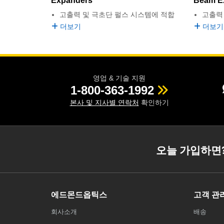
Expanders
Beam E
고출력 및 극초단 펄스 시스템에 적합
고출력
더보기
더보기
영업 & 기술 지원
1-800-363-1992
본사 및 지사별 연락처
확인하기
오늘 가입하면
에드몬드옵틱스
고객 관
회사소개
배송