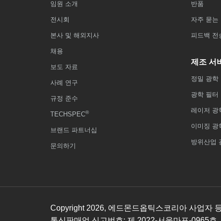
임원 소개
반품
전시회
자주 묻는 
본사 및 해외지사
피드백 전
채용
제조 서
보도 자료
정밀 광학
사례 연구
광학 필터
규정 준수
레이저 광
®
TECHSPEC
이미징 광
브랜드 파트너십
방위산업 
문의하기
Copyright
2026
, 에드몬드옵틱스코리아 사업자 등록번호
통신판매업 신고번호: 제 2022-서울마포-0965호,