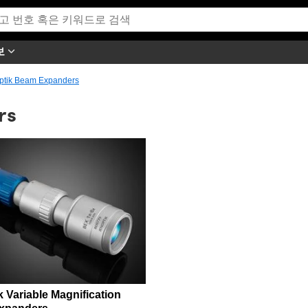
보
ptik Beam Expanders
rs
k Variable Magnification