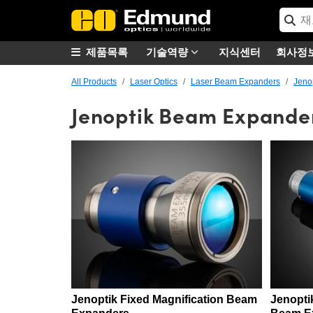
제품목록
기술역량
지식센터
회사정
All Products
Laser Optics
Laser Beam Expanders
Jeno
Jenoptik Beam Expande
Jenoptik Fixed Magnification Beam
Jenopti