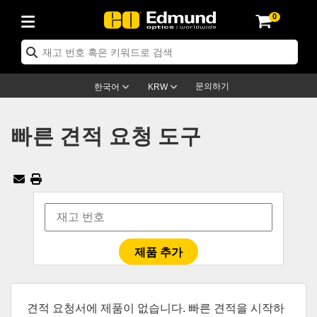
0
ptics
ser Optics
ptomechanics
icroscopy
asers
aging Lenses
ameras
라이트 & 조명
st Targets
ting & Detection
b & Production
op By Application
op By Brand
ew Products
earance Products
ertified Products
nses
ors
em
tics® Objectives
rces
l Length Lenses
ras
sion Lighting
 Test Targets
etrology
eaning
ng
C®
s
Laser Optics
d Optics
문의하기
한국어
KRW
rrors
es
age System
bjectives
surement and Electronics
c Lenses
hernet Cameras
명
Test Targets
sion Solutions
 Handling Tools
ing
on
학 신제품
 Optics
ed Optomechanics
빠른 견적 요청 도구
nd Diffusers
dows
Optical Mounts
bjectives
cs
s (S-Mount Lenses)
FLIR Cameras
py Lighting
lysis & Stage Micrometers
surement and Electronics
ols
ameras
®
mechanics
 Optomechanics
 Lasers
ters
rs
System
ctives
plifiers
iable Magnification Lenses
ion Cameras
rces
ay Level Test Targets
hesives
opy
scopy
Lasers
d Microscopy
on Optics
Optics
ables and Breadboards
ctives
ty
e Objectives
meras
on Accessories
ets
ckened Products
onal Imaging
ng Lenses
 Microscopy
d Imaging Lenses
ers
m Expanders
 Stages
orrected Objectives
hanics
ses
ng Cameras
nation
ings
rs
 재질
 Imaging
ras
 Imaging Lenses
d Cameras
cal Assemblies
ages and Slides
jugate Objectives
ssories
d Lenses
ion Labs Cameras™
opy
and Accessories
cal Imaging
nation
 Cameras
 Illumination
n Gratings
m Shaping
 Apertures
 Objectives
duction
oduction and Advanced
as
ig and Roughness Standards
on Microscopy
g and Detection
Illumination
 Test Targets
견적 요청서에 제품이 없습니다. 빠른 견적을 시작하
hy