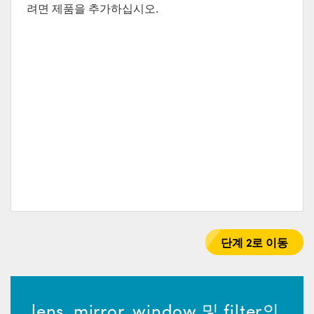
려면 제품을 추가하십시오.
semblies
splitters
s
 Objectives
as
nt Tools
echnologies
llumination
실 또는 제품생산
Test Targets
d Testing and Detection
ns Accessories
tical Components
roscopy
mechanics
명
ameras
tical Components
ty
MR
Testing and Detection
d Lab and Production
ptics
nd Isolators
e Systems
 Cameras
g and Detection
rial Processing
 Lab and Production
cs
rization
 Filters
cessories and Optomechanics
실 또는 제품생산
oherence Tomography
ner
cs
ms
oom Lenses
d Interface Cameras
Optics
학 신제품
y Targets
ystems
eam Sputtering) Coated Optics
nd Stage Micrometers
ras
ng Development Systems
e Optical Elements (DOE)
y Mechanics
hoto-Optical Company
단계 2로 이동
s
es and Couplers
lens, mirror, window 및 filter의