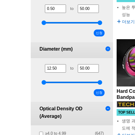
높은 
to
성능
더보기
신청
Diameter (mm)
to
Hard Co
신청
Bandpas
Optical Density OD
TOP SEL
(Average)
생명 과
도에 
≥4.0 to 4.99
(647)