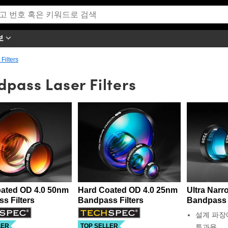
보
Filters
pass Laser Filters
ated OD 4.0 50nm
Hard Coated OD 4.0 25nm
Ultra Narr
s Filters
Bandpass Filters
Bandpass F
설계 파장
LER
TOP SELLER
투과율