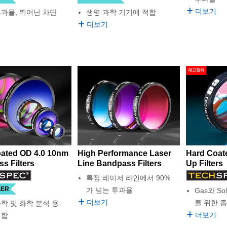
더보기
투과율, 뛰어난 차단
생명 과학 기기에 적합
더보기
재고정리
ated OD 4.0 10nm
High Performance Laser
Hard Coat
s Filters
Line Bandpass Filters
Up Filters
특정 레이저 라인에서 90%
LER
가 넘는 투과율
Gas와 Sol
더보기
를 위한 
학 및 화학 분석 용
더보기
적합