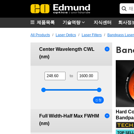
제품목록
기술역량
지식센터
회사정
All Products
Laser Optics
Laser Filters
Bandpass Laser 
Band
Center Wavelength CWL
(nm)
to
신청
Hard Co
Full Width-Half Max FWHM
Bandpas
(nm)
TOP SEL