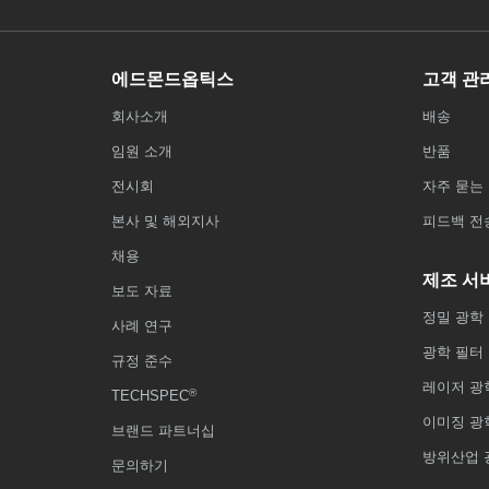
에드몬드옵틱스
고객 관
회사소개
배송
임원 소개
반품
전시회
자주 묻는 
본사 및 해외지사
피드백 전
채용
제조 서
보도 자료
정밀 광학
사례 연구
광학 필터
규정 준수
레이저 광
®
TECHSPEC
이미징 광
브랜드 파트너십
방위산업 
문의하기