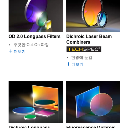
semblies
splitters
s
 Objectives
as
nt Tools
echnologies
llumination
실 또는 제품생산
Test Targets
d Testing and Detection
을 갖고 있습니다. Longpass 또는 Dichroic Edge 필터는 광범위
한 파장에서 이용할 수 있습니다.
ns Accessories
tical Components
roscopy
mechanics
명
ameras
tical Components
ty
MR
Testing and Detection
d Lab and Production
ptics
nd Isolators
e Systems
 Cameras
g and Detection
rial Processing
 Lab and Production
OD 2.0 Longpass Filters
Dichroic Laser Beam
cs
rization
 Filters
cessories and Optomechanics
실 또는 제품생산
oherence Tomography
ner
Combiners
뚜렷한 Cut-On 파장
더보기
cs
ms
oom Lenses
d Interface Cameras
편광에 둔감
더보기
Optics
학 신제품
y Targets
ystems
eam Sputtering) Coated Optics
nd Stage Micrometers
ras
ng Development Systems
e Optical Elements (DOE)
y Mechanics
hoto-Optical Company
s
es and Couplers
Dichroic Longpass
Fluorescence Dichroic