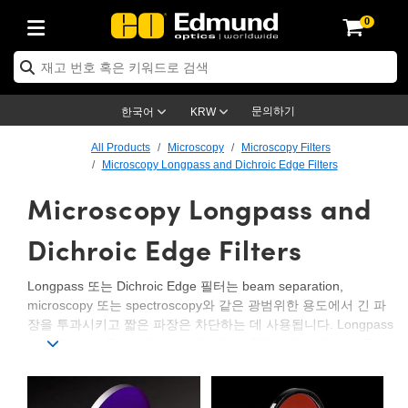
0
ptics
ser Optics
ptomechanics
icroscopy
asers
aging Lenses
ameras
라이트 & 조명
st Targets
ting & Detection
b & Production
op By Application
op By Brand
ew Products
earance Products
ertified Products
nses
ors
em
tics® Objectives
rces
l Length Lenses
ras
sion Lighting
 Test Targets
etrology
eaning
ng
C®
s
Laser Optics
d Optics
문의하기
한국어
KRW
rrors
es
age System
bjectives
surement and Electronics
c Lenses
hernet Cameras
명
Test Targets
sion Solutions
 Handling Tools
ing
on
학 신제품
 Optics
ed Optomechanics
All Products
Microscopy
Microscopy Filters
Microscopy Longpass and Dichroic Edge Filters
nd Diffusers
dows
Optical Mounts
bjectives
cs
s (S-Mount Lenses)
FLIR Cameras
py Lighting
lysis & Stage Micrometers
surement and Electronics
ols
ameras
®
mechanics
 Optomechanics
 Lasers
Microscopy Longpass and
ters
rs
System
ctives
plifiers
iable Magnification Lenses
ion Cameras
rces
ay Level Test Targets
hesives
opy
scopy
Lasers
d Microscopy
Dichroic Edge Filters
on Optics
Optics
ables and Breadboards
ctives
ty
e Objectives
meras
on Accessories
ets
ckened Products
onal Imaging
ng Lenses
 Microscopy
d Imaging Lenses
Longpass 또는 Dichroic Edge 필터는 beam separation,
ers
m Expanders
 Stages
orrected Objectives
hanics
ses
ng Cameras
nation
ings
rs
 재질
 Imaging
ras
 Imaging Lenses
d Cameras
microscopy 또는 spectroscopy와 같은 광범위한 용도에서 긴 파
장을 투과시키고 짧은 파장은 차단하는 데 사용됩니다. Longpass
cal Assemblies
ages and Slides
jugate Objectives
ssories
d Lenses
ion Labs Cameras™
opy
and Accessories
cal Imaging
nation
 Cameras
 Illumination
또는 Dichroic Edge 필터는 스펙트럼의 특정 파장 이외에 모든 파
장을 투과하도록 디자인되어 있습니다. Longpass 또는 Dichroic
n Gratings
m Shaping
 Apertures
 Objectives
duction
oduction and Advanced
as
ig and Roughness Standards
on Microscopy
g and Detection
Illumination
 Test Targets
Edge 필터는 일정 범위의 substrate 또는 코팅을 이용해 투과 또
는 차단 효율을 결정합니다. Dichroic 필터는 아주 좁은 투과 대역
hy