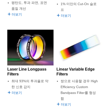
평탄도, 투과 파면, 표면
1% 미만의 Cut-On 슬로
품질 개선
프
더보기
더보기
Laser Line Longpass
Linear Variable Edge
Filters
Filters
최대 93%의 투과율로 약
쌍으로 사용할 경우 High
한 신호 감지
Efficiency Custom
더보기
Bandpass Filter를 형성
함
더보기