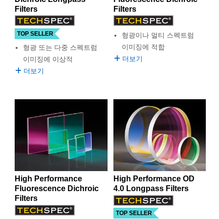
 Direct Microscopes
® Optical Components
Filters
Filters
s
ion Labs™
TOP SELLER
형광이나 멀티 스펙트럼
scopy
이미징에 적합
형광 또는 다중 스펙트럼
더보기
이미징에 이상적
ics
더보기
n Gratings™
AX
tical Components
High Performance
High Performance OD
Fluorescence Dichroic
4.0 Longpass Filters
Innovations (UFI)
Filters
TOP SELLER