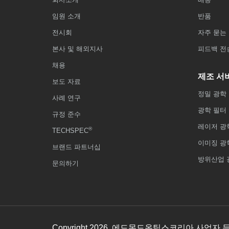
임원 소개
반품
전시회
자주 묻는 
본사 및 해외지사
피드백 전
채용
제조 서
보도 자료
정밀 광학
사례 연구
광학 필터
규정 준수
레이저 광
®
TECHSPEC
이미징 광
브랜드 파트너십
방위산업 
문의하기
Copyright
2026
, 에드몬드옵틱스코리아 사업자 등록번호