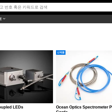
보
신제품
oupled LEDs
Ocean Optics Spectrometer P