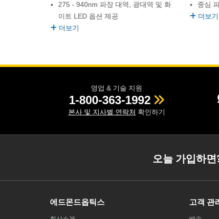
275 - 940nm 파장 대역, 광대역 및 화
중심 파장
이트 LED 옵션 제공
더보기
더보기
영업 & 기술 지원
1-800-363-1992
본사 및 지사별 연락처
확인하기
오늘 가입하면
에드몬드옵틱스
고객 관
회사소개
배송