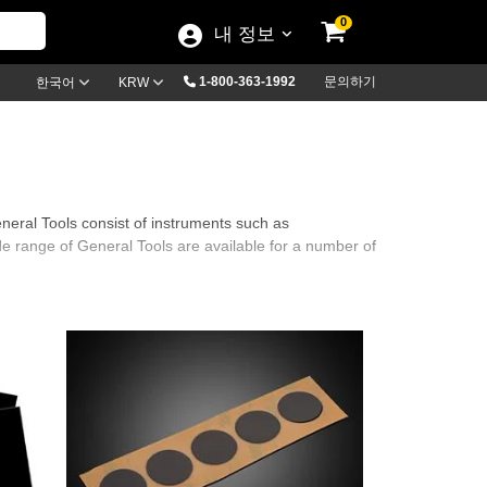
0
내 정보
1-800-363-1992
문의하기
한국어
KRW
neral Tools consist of instruments such as
de range of General Tools are available for a number of