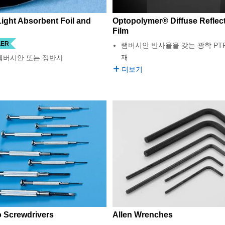
Light Absorbent Foil and
Optopolymer® Diffuse Reflec
Film
LER
램버시안 반사율을 갖는 광학 PTF
재
 램버시안 또는 정반사
더보기
o Screwdrivers
Allen Wrenches