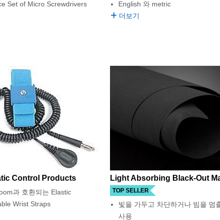
ce Set of Micro Screwdrivers
English 와 metric
더보기
Light Absorbing Black-Out Ma
tic Control Products
TOP SELLER
room과 호환되는 Elastic
able Wrist Straps
빛을 가두고 차단하거나 빔을 멈출
사용