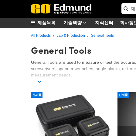
제품목록
기술역량
지식센터
회사정
All Products
Lab & Production
General Tools
General Tools
General Tools are used to measure or test the accuracy
screwdrivers, spanner wrenches, angle blocks, or threa
measurement needs.
신제품
신제품