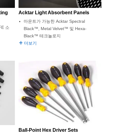
ting
Acktar Light Absorbent Panels
마운트가 가능한 Acktar Spectral
E 소
Black™, Metal Velvet™ 및 Hexa-
Black™ 테크놀로지
더보기
Ball-Point Hex Driver Sets