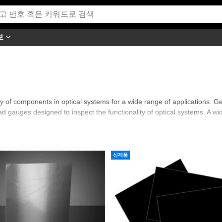
보
 of components in optical systems for a wide range of applications. Ge
d gauges designed to inspect the functionality of optical systems. A wi
신제품