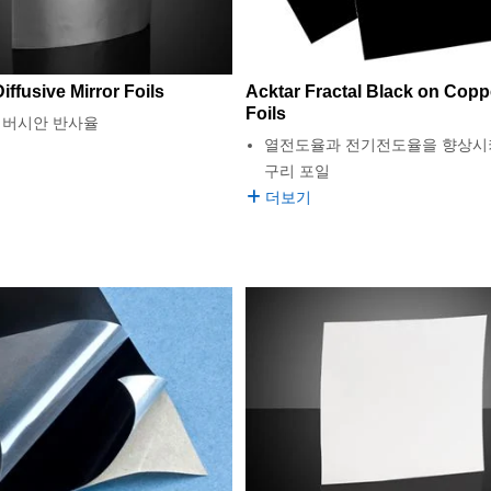
iffusive Mirror Foils
Acktar Fractal Black on Copp
Foils
램버시안 반사율
열전도율과 전기전도율을 향상시
구리 포일
더보기