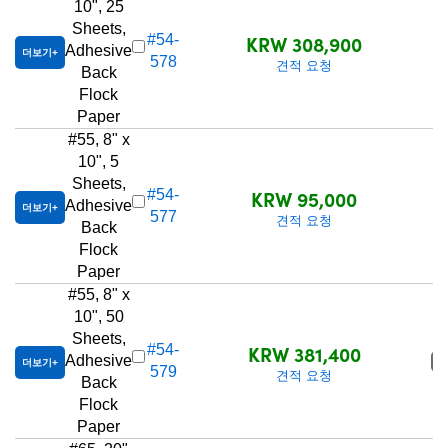
10", 25
Sheets,
KRW 308,900
#54-
Adhesive
더보기
578
견적 요청
Back
Flock
Paper
#55, 8" x
10", 5
Sheets,
KRW 95,000
#54-
Adhesive
더보기
577
견적 요청
Back
Flock
Paper
#55, 8" x
10", 50
Sheets,
KRW 381,400
#54-
Adhesive
품
더보기
579
견적 요청
Back
Flock
Paper