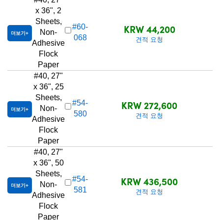
x 36", 2
Sheets,
KRW 44,200
#60-
Non-
2
더보기
068
견적 요청
Adhesive
Flock
Paper
#40, 27"
x 36", 25
Sheets,
KRW 272,600
#54-
Non-
더보기
580
견적 요청
Adhesive
Flock
Paper
#40, 27"
x 36", 50
Sheets,
KRW 436,500
#54-
Non-
더보기
581
견적 요청
Adhesive
Flock
Paper