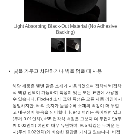
semblies
splitters
s
 Objectives
as
nt Tools
echnologies
llumination
실 또는 제품생산
Test Targets
d Testing and Detection
ns Accessories
tical Components
roscopy
mechanics
명
ameras
tical Components
ty
MR
Testing and Detection
d Lab and Production
Light Absorbing Black-Out Material (No Adhesive
ptics
nd Isolators
e Systems
 Cameras
g and Detection
rial Processing
 Lab and Production
Backing)
cs
rization
 Filters
cessories and Optomechanics
실 또는 제품생산
oherence Tomography
ner
cs
ms
oom Lenses
d Interface Cameras
Optics
학 신제품
y Targets
ystems
빛을 가두고 차단하거나 빔을 멈출 때 사용
eam Sputtering) Coated Optics
nd Stage Micrometers
ras
ng Development Systems
해당 제품은 벨벳 같은 소재가 사용되었으며 접착식/비접착
식 백킹 선택이 가능하여 특성이 맞는 모든 표면에 사용할
e Optical Elements (DOE)
y Mechanics
hoto-Optical Company
수 있습니다. Flocked 소재 표면 특성은 모든 제품 라인에서
동일하지만, #n의 숫자가 높을수록 소재의 백킹이 더 두껍
s
고 내구성이 높음을 의미합니다. #40 백킹은 종이처럼 얇고
(두께 0.01인치), #55 접착식 백킹은 그보다 더 두껍지만(두
es and Couplers
께 0.02인치) 여전히 매우 유연하며, #65 백킹은 두꺼운 판
지(두께 0.02인치)와 비슷한 질감을 가지고 있습니다. 비접