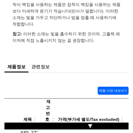
 Direct Microscopes
® Optical Components
착식 백킹을 사용하는 제품은 접착식 백킹을 사용하는 제품
보다 미세하게 윤기가 적습니다(반사가 덜합니다). 이러한
s
ion Labs™
소재는 빛을 가두고 차단하거나 빔을 멈출 때 사용하기에
적합합니다.
scopy
참고:
이러한 소재는 빛을 흡수하기 위한 것이며, 고출력 레
이저에 직접 노출시키지 않는 걸 권장합니다.
ics
제품정보
관련정보
n Gratings™
AX
제품 사양 내보내기
tical Components
재
고
번
Innovations (UFI)
제목
호
가격(부가세 별도/Tax excluded)
#40, 27"