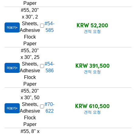
Paper
#55, 20"
x 30", 2
KRW 52,200
Sheets,
#54-
2
더보기
Adhesive
585
견적 요청
Flock
Paper
#55, 20"
x 30", 25
KRW 391,500
Sheets,
#54-
더보기
Adhesive
586
견적 요청
Flock
Paper
#55, 20"
x 30", 50
KRW 610,500
Sheets,
#70-
더보기
Adhesive
622
견적 요청
Flock
Paper
#55, 8" x