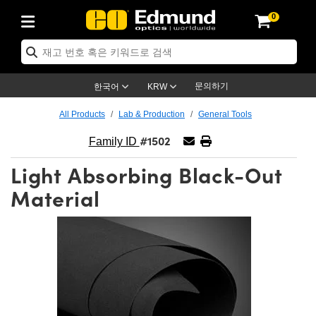
0
ptics
ser Optics
ptomechanics
icroscopy
asers
aging Lenses
ameras
라이트 & 조명
st Targets
ting & Detection
b & Production
op By Application
op By Brand
ew Products
earance Products
ertified Products
nses
ors
em
tics® Objectives
rces
l Length Lenses
ras
sion Lighting
 Test Targets
etrology
eaning
ng
C®
s
Laser Optics
d Optics
문의하기
한국어
KRW
rrors
es
age System
bjectives
surement and Electronics
c Lenses
hernet Cameras
명
Test Targets
sion Solutions
 Handling Tools
ing
on
학 신제품
 Optics
ed Optomechanics
All Products
Lab & Production
General Tools
#1502
nd Diffusers
dows
Optical Mounts
bjectives
cs
s (S-Mount Lenses)
FLIR Cameras
py Lighting
lysis & Stage Micrometers
surement and Electronics
ols
ameras
®
mechanics
 Optomechanics
 Lasers
Family ID
Light Absorbing Black-Out
ters
rs
System
ctives
plifiers
iable Magnification Lenses
ion Cameras
rces
ay Level Test Targets
hesives
opy
scopy
Lasers
d Microscopy
Material
on Optics
Optics
ables and Breadboards
ctives
ty
e Objectives
meras
on Accessories
ets
ckened Products
onal Imaging
ng Lenses
 Microscopy
d Imaging Lenses
ers
m Expanders
 Stages
orrected Objectives
hanics
ses
ng Cameras
nation
ings
rs
 재질
 Imaging
ras
 Imaging Lenses
d Cameras
cal Assemblies
ages and Slides
jugate Objectives
ssories
d Lenses
ion Labs Cameras™
opy
and Accessories
cal Imaging
nation
 Cameras
 Illumination
n Gratings
m Shaping
 Apertures
 Objectives
duction
oduction and Advanced
as
ig and Roughness Standards
on Microscopy
g and Detection
Illumination
 Test Targets
hy