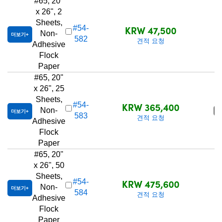
#65, 20"
x 26", 2
Sheets,
KRW 47,500
#54-
Non-
더보기
582
견적 요청
Adhesive
Flock
Paper
#65, 20"
x 26", 25
Sheets,
KRW 365,400
#54-
Non-
품
더보기
583
견적 요청
Adhesive
Flock
Paper
#65, 20"
x 26", 50
Sheets,
KRW 475,600
#54-
Non-
더보기
584
견적 요청
Adhesive
Flock
Paper