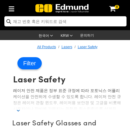
0
ptics
ser Optics
ptomechanics
icroscopy
asers
aging Lenses
ameras
라이트 & 조명
st Targets
ting & Detection
b & Production
op By Application
op By Brand
ew Products
earance Products
ertified Products
nses
ors
em
tics® Objectives
rces
l Length Lenses
ras
sion Lighting
 Test Targets
etrology
eaning
ng
C®
s
Laser Optics
d Optics
문의하기
한국어
KRW
rrors
es
age System
bjectives
surement and Electronics
c Lenses
hernet Cameras
명
Test Targets
sion Solutions
 Handling Tools
ing
on
학 신제품
 Optics
ed Optomechanics
All Products
Lasers
Laser Safety
nd Diffusers
dows
Optical Mounts
bjectives
cs
s (S-Mount Lenses)
FLIR Cameras
py Lighting
lysis & Stage Micrometers
surement and Electronics
ols
ameras
®
mechanics
 Optomechanics
 Lasers
Filter
ters
rs
System
ctives
plifiers
iable Magnification Lenses
ion Cameras
rces
ay Level Test Targets
hesives
opy
scopy
Lasers
d Microscopy
Laser Safety
on Optics
Optics
ables and Breadboards
ctives
ty
e Objectives
meras
on Accessories
ets
ckened Products
onal Imaging
ng Lenses
 Microscopy
d Imaging Lenses
레이저 안전 제품은 정부 표준 규정에 따라 포토닉스 어플리
ers
m Expanders
 Stages
orrected Objectives
hanics
ses
ng Cameras
nation
ings
rs
 재질
 Imaging
ras
 Imaging Lenses
d Cameras
케이션을 안전하게 수생할 수 있도록 합니다. 레이저 안전 규
정은 레이저 관찰 윈도우, 레이저용 보안경 및 고글을 비롯해
cal Assemblies
ages and Slides
jugate Objectives
ssories
d Lenses
ion Labs Cameras™
opy
and Accessories
cal Imaging
nation
 Cameras
 Illumination
사용자이나 장비에 가해지는 위험을 최소화화도록 설계된
경고 표지판과 같은 제품에 적용됩니다.
Laser Safety Glasses and
n Gratings
m Shaping
 Apertures
 Objectives
duction
oduction and Advanced
as
ig and Roughness Standards
on Microscopy
g and Detection
Illumination
 Test Targets
에드몬드 옵틱스는 개인용 안전 장비와 연구실용 안전 부품
hy