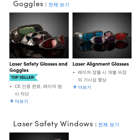
등 다양한 레이저 안전 제품을 취급합니다. Laser Safety
Goggles
|
전체 보기
semblies
splitters
s
 Objectives
as
nt Tools
echnologies
llumination
실 또는 제품생산
Test Targets
d Testing and Detection
Eyewear는 Nd:YAG와 CO
등의 일반적인 산업용 레이저의
2
ns Accessories
파장에서 CE 인증 레이저 광선 보호 기능을 제공하며 사용자
tical Components
roscopy
mechanics
명
ameras
tical Components
ty
MR
Testing and Detection
d Lab and Production
의 편의를 위해 다양한 스타일과 프레임 옵션을 이용할 수 있
습니다. Laser Viewing Window로도 알려진 Acrylic Laser
ptics
nd Isolators
e Systems
 Cameras
g and Detection
rial Processing
 Lab and Production
Window는 가시광 투과성이 뛰어나고 특정 설계 파장에서 높
은 광밀도를 제공하기 때문에 레이저를 사용할 때 안전하게
cs
rization
 Filters
cessories and Optomechanics
실 또는 제품생산
oherence Tomography
ner
관찰할 수 있도록 합니다. 이외에도 레이저 안전 표지판과 빔
트랩 등의 연구실용 안전 부품 또한 이용할 수 있습니다.
cs
ms
oom Lenses
d Interface Cameras
Laser Safety Glasses and
Laser Alignment Glasses
Goggles
레이저 정렬 시 개별 파장
Optics
학 신제품
y Targets
ystems
TOP SELLER
의 가시성 향상
CE 인증 완료, 레이저 방
eam Sputtering) Coated Optics
nd Stage Micrometers
ras
ng Development Systems
더보기
사 차단
e Optical Elements (DOE)
y Mechanics
hoto-Optical Company
더보기
s
Laser Safety Windows
|
전체 보기
es and Couplers