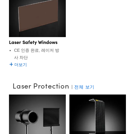
 Direct Microscopes
® Optical Components
s
ion Labs™
scopy
Laser Safety Windows
ics
CE 인증 완료, 레이저 방
사 차단
더보기
n Gratings™
AX
Laser Protection
|
전체 보기
tical Components
Innovations (UFI)