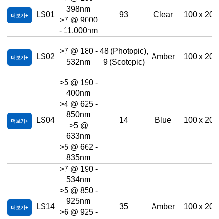
398nm
LS01
93
Clear
100 x 200
더보기
>7 @ 9000
- 11,000nm
>7 @ 180 -
48 (Photopic),
LS02
Amber
100 x 200
더보기
532nm
9 (Scotopic)
>5 @ 190 -
400nm
>4 @ 625 -
850nm
LS04
14
Blue
100 x 200
더보기
>5 @
633nm
>5 @ 662 -
835nm
>7 @ 190 -
534nm
>5 @ 850 -
925nm
LS14
35
Amber
100 x 200
더보기
>6 @ 925 -