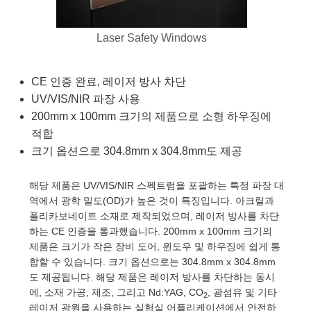
semblies
splitters
s
 Objectives
as
nt Tools
echnologies
llumination
실 또는 제품생산
Test Targets
d Testing and Detection
ns Accessories
Laser Safety Windows
tical Components
roscopy
mechanics
명
ameras
tical Components
ty
MR
Testing and Detection
d Lab and Production
ptics
nd Isolators
e Systems
 Cameras
g and Detection
rial Processing
 Lab and Production
CE 인증 완료, 레이저 방사 차단
UV/VIS/NIR 파장 사용
cs
rization
 Filters
cessories and Optomechanics
실 또는 제품생산
oherence Tomography
ner
200mm x 100mm 크기의 제품으로 소형 하우징에
cs
ms
oom Lenses
d Interface Cameras
적합
크기 옵션으로 304.8mm x 304.8mm도 제공
Optics
학 신제품
y Targets
ystems
해당 제품은 UV/VIS/NIR 스펙트럼을 포괄하는 특정 파장 대
eam Sputtering) Coated Optics
nd Stage Micrometers
ras
ng Development Systems
역에서 광학 밀도(OD)가 높은 것이 특징입니다. 아크릴과
폴리카보네이트 소재로 제작되었으며, 레이저 방사를 차단
e Optical Elements (DOE)
y Mechanics
hoto-Optical Company
하는 CE 인증을 통과했습니다. 200mm x 100mm 크기의
제품은 크기가 작은 장비 도어, 윈도우 및 하우징에 쉽게 통
s
합할 수 있습니다. 크기 옵션으로는 304.8mm x 304.8mm
도 제공됩니다. 해당 제품은 레이저 방사를 차단하는 동시
es and Couplers
에, 소재 가공, 제조, 그리고 Nd:YAG, CO
, 광섬유 및 기타
2
레이저 광원을 사용하는 실험실 어플리케이션에서 안전하