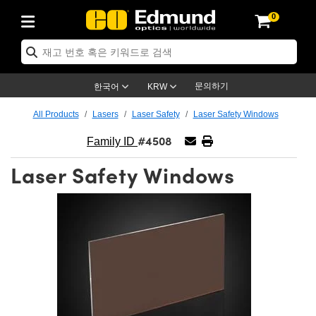
0
ptics
ser Optics
ptomechanics
icroscopy
asers
aging Lenses
ameras
라이트 & 조명
st Targets
ting & Detection
b & Production
op By Application
op By Brand
ew Products
earance Products
ertified Products
nses
ors
em
tics® Objectives
rces
l Length Lenses
ras
sion Lighting
 Test Targets
etrology
eaning
ng
C®
s
Laser Optics
d Optics
문의하기
한국어
KRW
rrors
es
age System
bjectives
surement and Electronics
c Lenses
hernet Cameras
명
Test Targets
sion Solutions
 Handling Tools
ing
on
학 신제품
 Optics
ed Optomechanics
All Products
Lasers
Laser Safety
Laser Safety Windows
#4508
nd Diffusers
dows
Optical Mounts
bjectives
cs
s (S-Mount Lenses)
FLIR Cameras
py Lighting
lysis & Stage Micrometers
surement and Electronics
ols
ameras
®
mechanics
 Optomechanics
 Lasers
Family ID
Laser Safety Windows
ters
rs
System
ctives
plifiers
iable Magnification Lenses
ion Cameras
rces
ay Level Test Targets
hesives
opy
scopy
Lasers
d Microscopy
on Optics
Optics
ables and Breadboards
ctives
ty
e Objectives
meras
on Accessories
ets
ckened Products
onal Imaging
ng Lenses
 Microscopy
d Imaging Lenses
ers
m Expanders
 Stages
orrected Objectives
hanics
ses
ng Cameras
nation
ings
rs
 재질
 Imaging
ras
 Imaging Lenses
d Cameras
cal Assemblies
ages and Slides
jugate Objectives
ssories
d Lenses
ion Labs Cameras™
opy
and Accessories
cal Imaging
nation
 Cameras
 Illumination
n Gratings
m Shaping
 Apertures
 Objectives
duction
oduction and Advanced
as
ig and Roughness Standards
on Microscopy
g and Detection
Illumination
 Test Targets
hy