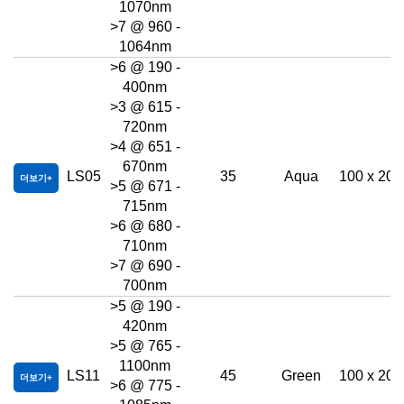
1070nm
>7 @ 960 -
1064nm
>6 @ 190 -
400nm
>3 @ 615 -
720nm
>4 @ 651 -
670nm
LS05
35
Aqua
100 x 200
더보기
>5 @ 671 -
715nm
>6 @ 680 -
710nm
>7 @ 690 -
700nm
>5 @ 190 -
420nm
>5 @ 765 -
1100nm
LS11
45
Green
100 x 200
더보기
>6 @ 775 -