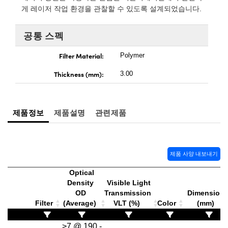
 Direct Microscopes
® Optical Components
게 레이저 작업 환경을 관찰할 수 있도록 설계되었습니다.
s
ion Labs™
공통 스펙
scopy
Filter Material:
Polymer
ics
Thickness (mm):
3.00
제품정보
제품설명
관련제품
n Gratings™
AX
제품 사양 내보내기
tical Components
Optical
Density
Visible Light
OD
Transmission
Dimension
Filter
(Average)
VLT (%)
Color
(mm)
Innovations (UFI)
>7 @ 190 -