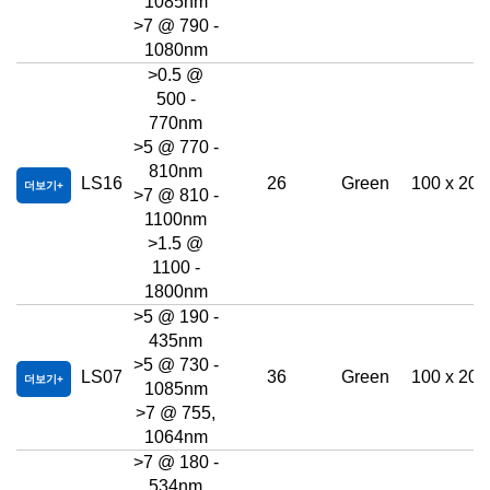
1085nm
>7 @ 790 -
1080nm
>0.5 @
500 -
770nm
>5 @ 770 -
810nm
LS16
26
Green
100 x 200
더보기
>7 @ 810 -
1100nm
>1.5 @
1100 -
1800nm
>5 @ 190 -
435nm
>5 @ 730 -
LS07
36
Green
100 x 200
더보기
1085nm
>7 @ 755,
1064nm
>7 @ 180 -
534nm