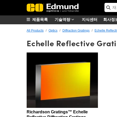
제품목록
기술역량
지식센터
회사정
All Products
Optics
Diffraction Gratings
Echelle Reflect
Echelle Reflective Grat
Richardson Gratings™ Echelle