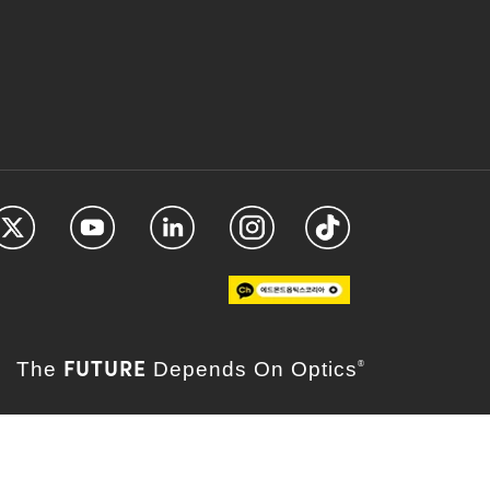
FUTURE
The
Depends On Optics
®