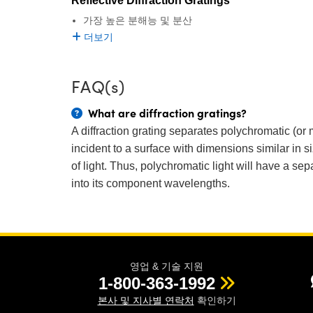
Reflective Diffraction Gratings
가장 높은 분해능 및 분산
더보기
FAQ(s)
What are diffraction gratings?
A diffraction grating separates polychromatic (or 
incident to a surface with dimensions similar in 
of light. Thus, polychromatic light will have a sep
into its component wavelengths.
영업 & 기술 지원
1-800-363-1992
본사 및 지사별 연락처
확인하기