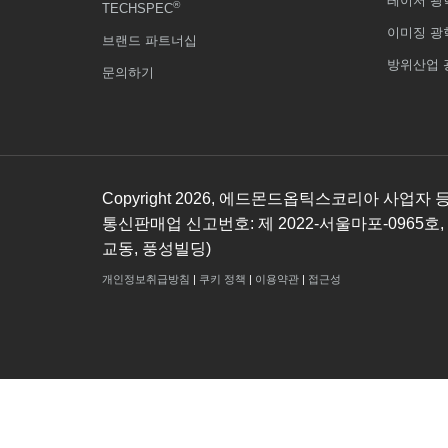
레이저 광
®
TECHSPEC
이미징 광
브랜드 파트너십
방위산업 
문의하기
Copyright
2026
, 에드몬드옵틱스코리아 사업자 등록번호
통신판매업 신고번호: 제 2022-서울마포-0965호,
교동, 풍성빌딩)
개인정보취급방침
|
쿠키 정책
|
이용약관
|
접근성