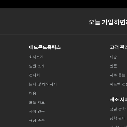
오늘 가입하면
에드몬드옵틱스
고객 관
회사소개
배송
임원 소개
반품
전시회
자주 묻는 
본사 및 해외지사
피드백 전
채용
제조 서
보도 자료
정밀 광학
사례 연구
광학 필터
규정 준수