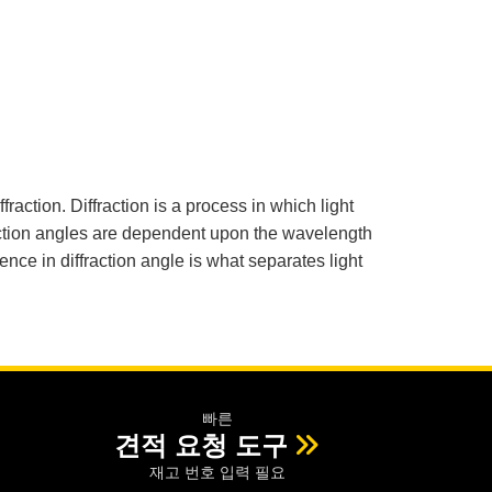
raction. Diffraction is a process in which light
fraction angles are dependent upon the wavelength
rence in diffraction angle is what separates light
빠른
견적 요청 도구
재고 번호 입력 필요