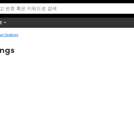
보
ive Gratings
ings