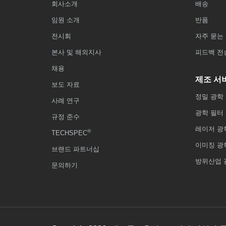
회사소개
배송
임원 소개
반품
전시회
자주 묻는 
본사 및 해외지사
피드백 전
채용
제조 서
보도 자료
정밀 광학
사례 연구
광학 필터
규정 준수
레이저 광
®
TECHSPEC
이미징 광
브랜드 파트너십
방위산업 
문의하기