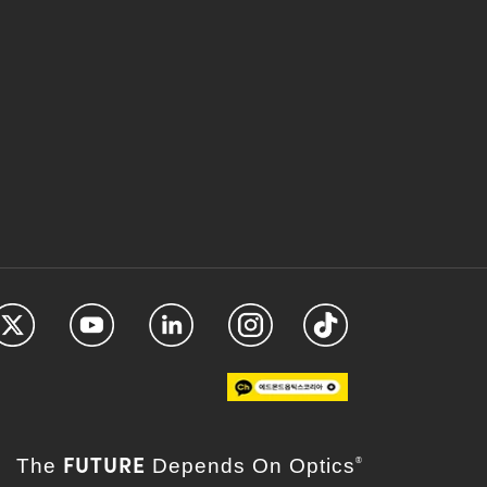
FUTURE
The
Depends On Optics
®