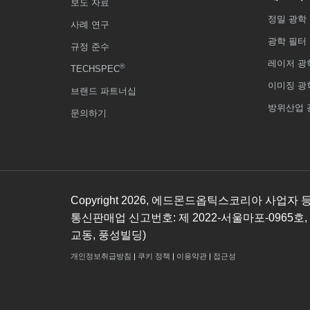
보도 자료
정밀 광학
사례 연구
광학 필터
규정 준수
레이저 광
®
TECHSPEC
이미징 광
브랜드 파트너십
방위산업 
문의하기
Copyright
2026
, 에드몬드옵틱스코리아 사업자 등록번호
통신판매업 신고번호: 제 2022-서울마포-0965호,
교동, 풍성빌딩)
개인정보취급방침
|
쿠키 정책
|
이용약관
|
접근성