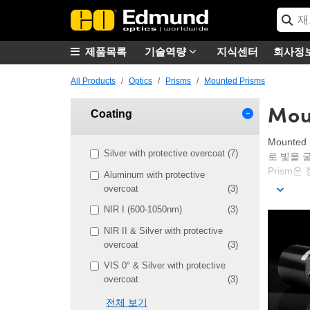
제품목록
기술역량
지식센터
회사정
All Products
Optics
Prisms
Mounted Prisms
Mou
Coating
Mount
Silver with protective overcoat
(7)
로 빛을 굴
Prism은
Aluminum with protective
overcoat
(3)
Edmund
학 시스템에
NIR I (600-1050nm)
(3)
니다. 하우
NIR II & Silver with protective
Prism P
overcoat
(3)
호환성을 제
줍니다.
VIS 0° & Silver with protective
overcoat
(3)
전체 보기