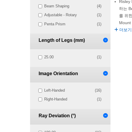
Risley
Beam Shaping
(4)
하는 Be
Adjustable - Rotary
(1)
를 위
Mount
Penta Prism
(1)
더보기
Length of Legs (mm)
25.00
(1)
Image Orientation
Left-Handed
(16)
Right-Handed
(1)
Ray Deviation (°)