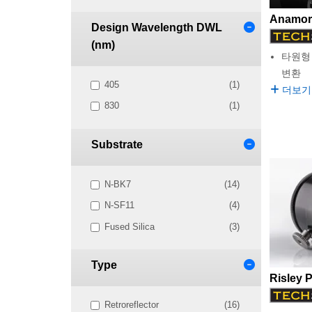
Anamorp
Design Wavelength DWL
(nm)
타원형
변환
405
(1)
더보기
830
(1)
Substrate
N-BK7
(14)
N-SF11
(4)
Fused Silica
(3)
Type
Risley 
Retroreflector
(16)