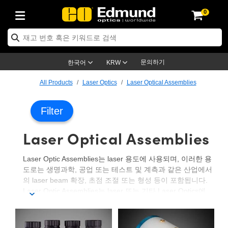
0
ptics
ser Optics
ptomechanics
icroscopy
asers
aging Lenses
ameras
라이트 & 조명
st Targets
ting & Detection
b & Production
op By Application
op By Brand
ew Products
earance Products
ertified Products
nses
ors
em
tics® Objectives
rces
l Length Lenses
ras
sion Lighting
 Test Targets
etrology
eaning
ng
C®
s
Laser Optics
d Optics
문의하기
한국어
KRW
rrors
es
age System
bjectives
surement and Electronics
c Lenses
hernet Cameras
명
Test Targets
sion Solutions
 Handling Tools
ing
on
학 신제품
 Optics
ed Optomechanics
All Products
Laser Optics
Laser Optical Assemblies
nd Diffusers
dows
Optical Mounts
bjectives
cs
s (S-Mount Lenses)
FLIR Cameras
py Lighting
lysis & Stage Micrometers
surement and Electronics
ols
ameras
®
mechanics
 Optomechanics
 Lasers
Filter
ters
rs
System
ctives
plifiers
iable Magnification Lenses
ion Cameras
rces
ay Level Test Targets
hesives
opy
scopy
Lasers
d Microscopy
Laser Optical Assemblies
on Optics
Optics
ables and Breadboards
ctives
ty
e Objectives
meras
on Accessories
ets
ckened Products
onal Imaging
ng Lenses
 Microscopy
d Imaging Lenses
Laser Optic Assemblies는 laser 용도에 사용되며, 이러한 용
ers
m Expanders
 Stages
orrected Objectives
hanics
ses
ng Cameras
nation
ings
rs
 재질
 Imaging
ras
 Imaging Lenses
d Cameras
도로는 생명과학, 공업 또는 테스트 및 계측과 같은 산업에서
의 laser beam 확장, 초점 조절 또는 형성 등이 포함됩니다.
cal Assemblies
ages and Slides
jugate Objectives
ssories
d Lenses
ion Labs Cameras™
opy
and Accessories
cal Imaging
nation
 Cameras
 Illumination
Laser Optic Assemblies는 laser 또는 기타 Laser Optics에
적합하거나 이와 함께 사용하도록 설계된 광학 부품들로 구
n Gratings
m Shaping
 Apertures
 Objectives
duction
oduction and Advanced
as
ig and Roughness Standards
on Microscopy
g and Detection
Illumination
 Test Targets
성될 수 있습니다. 용도에 따른 요구 사항에 대한 적응성 또
는 성능을 높이기 위해 다양한 Laser Optic Assemblies를 조
hy