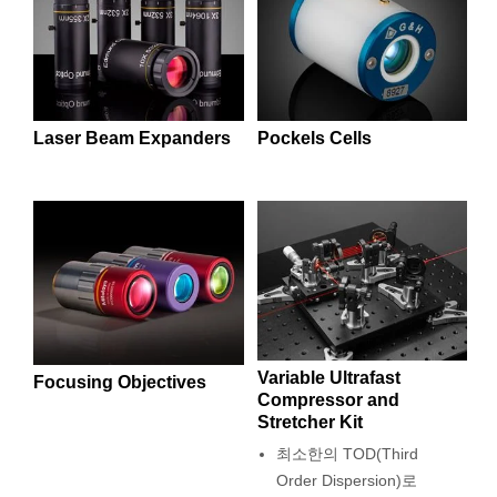
합해 사용할 수 있습니다.
semblies
splitters
s
 Objectives
as
nt Tools
echnologies
llumination
실 또는 제품생산
Test Targets
d Testing and Detection
ns Accessories
Edmund Optics는 beam expanders, focusing objectives,
tical Components
roscopy
mechanics
명
ameras
tical Components
ty
MR
Testing and Detection
d Lab and Production
beam shapers 또는 f-theta scanning lens를 포함한 다양한
Laser Optic Assemblies를 공급합니다. Beam expanders는
ptics
nd Isolators
e Systems
 Cameras
g and Detection
rial Processing
 Lab and Production
beam diameter를 확장시키고 collimation을 높이거나
Laser Beam Expanders
Pockels Cells
apertures를 채우는 데 사용됩니다. Focusing objectives는
cs
rization
 Filters
cessories and Optomechanics
실 또는 제품생산
oherence Tomography
ner
laser spot size를 최소화해 전체적인 beam intensity를 높이
도록 설계되어 있습니다. Laser beam shapers는 고른
cs
ms
oom Lenses
d Interface Cameras
power가 생성되도록 해 재료 가공이나 laser 조명용으로 아
주 적합합니다. 특수 lens 및 prism을 이용해 별도의 beam
shaping 또는 fiber coupling 용도로 사용할 수도 있습니다.
Optics
학 신제품
y Targets
ystems
eam Sputtering) Coated Optics
nd Stage Micrometers
ras
ng Development Systems
e Optical Elements (DOE)
y Mechanics
hoto-Optical Company
Variable Ultrafast
Focusing Objectives
Compressor and
s
Stretcher Kit
es and Couplers
최소한의 TOD(Third
Order Dispersion)로