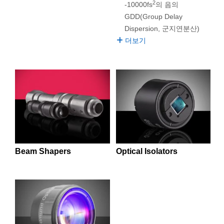
 Direct Microscopes
® Optical Components
2
-10000fs
의 음의
GDD(Group Delay
s
ion Labs™
Dispersion, 군지연분산)
더보기
scopy
ics
n Gratings™
AX
Optical Isolators
Beam Shapers
tical Components
Innovations (UFI)