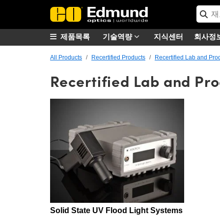
제품목록
기술역량
지식센터
회사정
All Products
Recertified Products
Recertified Lab and Pro
Recertified Lab and Pr
Solid State UV Flood Light Systems