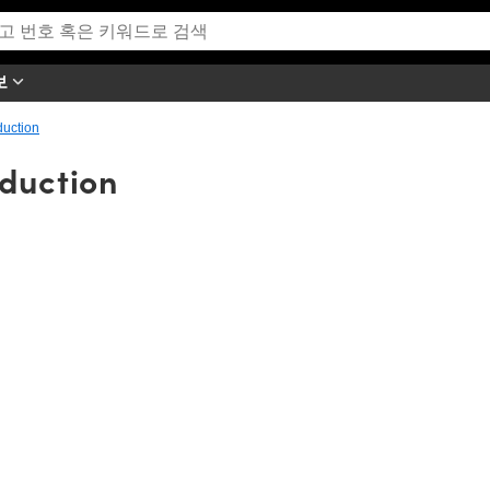
보
duction
oduction