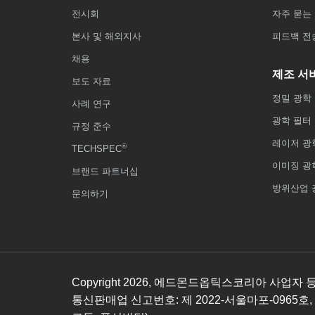
전시회
자주 묻는 
본사 및 해외지사
피드백 전
채용
제조 서
보도 자료
정밀 광학
사례 연구
광학 필터
규정 준수
레이저 광
®
TECHSPEC
이미징 광
브랜드 파트너십
방위산업 
문의하기
Copyright
2026
, 에드몬드옵틱스코리아 사업자 등록번호
통신판매업 신고번호: 제 2022-서울마포-0965호,