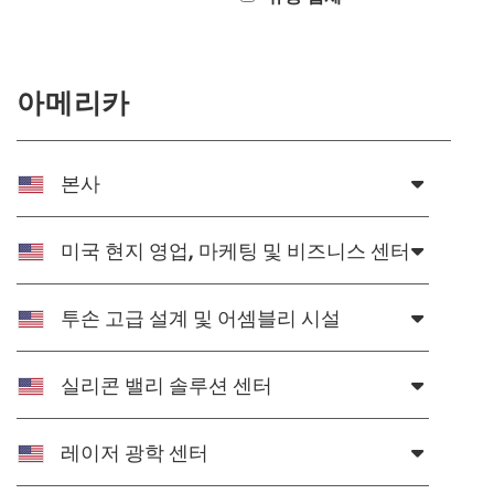
semblies
splitters
s
 Objectives
as
nt Tools
echnologies
llumination
실 또는 제품생산
Test Targets
d Testing and Detection
ns Accessories
tical Components
roscopy
mechanics
명
ameras
tical Components
ty
MR
Testing and Detection
d Lab and Production
아메리카
ptics
nd Isolators
e Systems
 Cameras
g and Detection
rial Processing
 Lab and Production
cs
rization
 Filters
cessories and Optomechanics
실 또는 제품생산
oherence Tomography
ner
본사
cs
ms
oom Lenses
d Interface Cameras
미국 현지 영업, 마케팅 및 비즈니스 센터
Optics
학 신제품
y Targets
ystems
eam Sputtering) Coated Optics
nd Stage Micrometers
ras
ng Development Systems
투손 고급 설계 및 어셈블리 시설
e Optical Elements (DOE)
y Mechanics
hoto-Optical Company
실리콘 밸리 솔루션 센터
s
레이저 광학 센터
es and Couplers