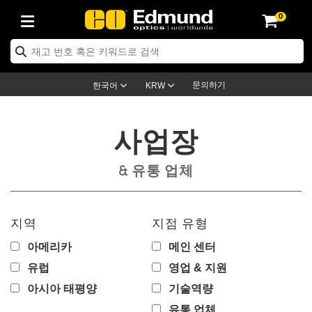
0
ptics
ser Optics
ptomechanics
icroscopy
asers
aging Lenses
ameras
라이트 & 조명
st Targets
ting & Detection
b & Production
op By Application
op By Brand
ew Products
earance Products
ertified Products
nses
ors
em
tics® Objectives
rces
l Length Lenses
ras
sion Lighting
 Test Targets
etrology
eaning
ng
C®
s
Laser Optics
d Optics
문의하기
한국어
KRW
rrors
es
age System
bjectives
surement and Electronics
c Lenses
hernet Cameras
명
Test Targets
sion Solutions
 Handling Tools
ing
on
학 신제품
 Optics
ed Optomechanics
사업장
nd Diffusers
dows
Optical Mounts
bjectives
cs
s (S-Mount Lenses)
FLIR Cameras
py Lighting
lysis & Stage Micrometers
surement and Electronics
ols
ameras
®
mechanics
 Optomechanics
 Lasers
& 유통 업체
ters
rs
System
ctives
plifiers
iable Magnification Lenses
ion Cameras
rces
ay Level Test Targets
hesives
opy
scopy
Lasers
d Microscopy
on Optics
Optics
ables and Breadboards
ctives
ty
e Objectives
meras
on Accessories
ets
ckened Products
onal Imaging
ng Lenses
 Microscopy
d Imaging Lenses
지역
지점 유형
ers
m Expanders
 Stages
orrected Objectives
hanics
ses
ng Cameras
nation
ings
rs
 재질
 Imaging
ras
 Imaging Lenses
d Cameras
아메리카
메인 센터
cal Assemblies
ages and Slides
jugate Objectives
ssories
d Lenses
ion Labs Cameras™
opy
and Accessories
cal Imaging
nation
 Cameras
 Illumination
유럽
영업 & 지원
아시아 태평양
기술역량
n Gratings
m Shaping
 Apertures
 Objectives
duction
oduction and Advanced
as
ig and Roughness Standards
on Microscopy
g and Detection
Illumination
 Test Targets
hy
유통 업체