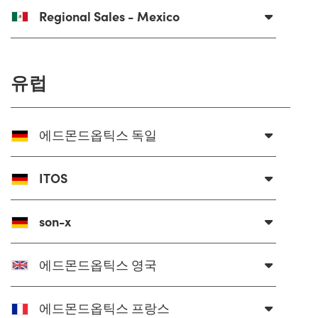
 Direct Microscopes
® Optical Components
Regional Sales - Mexico
s
ion Labs™
scopy
유럽
ics
에드몬드옵틱스 독일
n Gratings™
ITOS
AX
son-x
tical Components
에드몬드옵틱스 영국
Innovations (UFI)
에드몬드옵틱스 프랑스