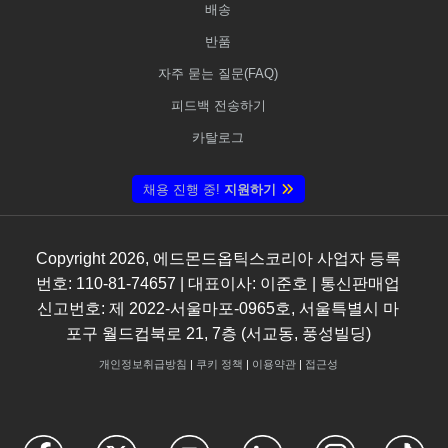
배송
반품
자주 묻는 질문(FAQ)
피드백 전송하기
카탈로그
채용 진행 중!
지원하기
Copyright
2026
, 에드몬드옵틱스코리아 사업자 등록
번호: 110-81-74657 | 대표이사: 이준호 | 통신판매업
신고번호: 제 2022-서울마포-0965호, 서울특별시 마
포구 월드컵북로 21, 7층 (서교동, 풍성빌딩)
개인정보취급방침
|
쿠키 정책
|
이용약관
|
접근성