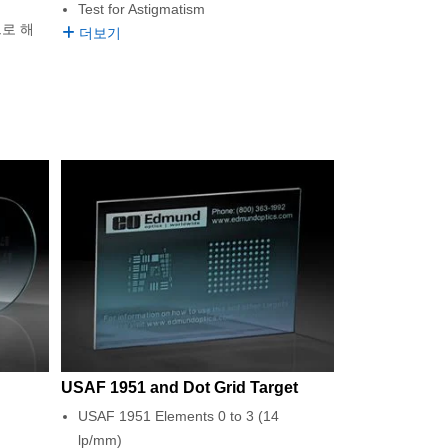
Test for Astigmatism
드로 해
더보기
USAF 1951 and Dot Grid Target
USAF 1951 Elements 0 to 3 (14
lp/mm)