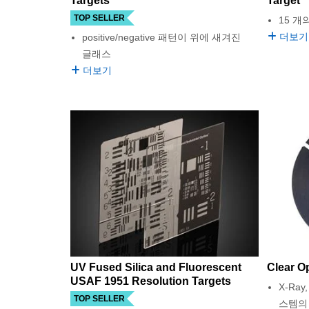
Targets
Target
TOP SELLER
15 개
더보기
positive/negative 패턴이 위에 새겨진
글래스
더보기
UV Fused Silica and Fluorescent
Clear O
USAF 1951 Resolution Targets
X-Ray
TOP SELLER
스템의