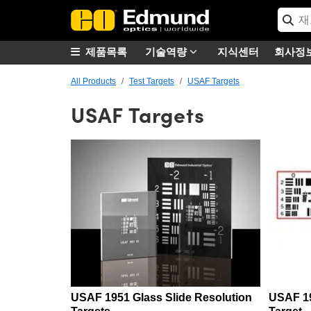
제품목록
기술역량
지식센터
회사정
All Products
Test Targets
USAF Targets
USAF Targets
USAF 1951 Glass Slide Resolution
USAF 19