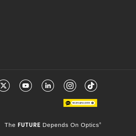
FUTURE
The
Depends On Optics
®