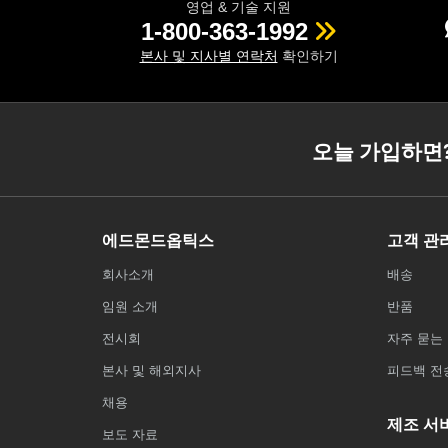
영업 & 기술 지원
1-800-363-1992
본사 및 지사별 연락처
확인하기
오늘 가입하면
에드몬드옵틱스
고객 관
회사소개
배송
임원 소개
반품
전시회
자주 묻는 
본사 및 해외지사
피드백 전
채용
제조 서
보도 자료