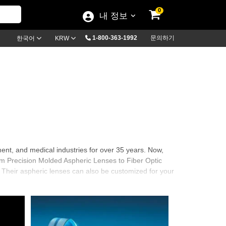
0
내 정보
1-800-363-1992
문의하기
한국어
KRW
nt, and medical industries for over 35 years. Now,
m Precision Molded Aspheric Lenses to Fiber Optic
 Their aspheric lenses can also be customized for your