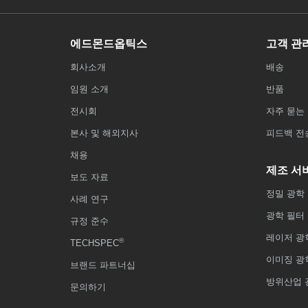
에드몬드옵틱스
고객 관
회사소개
배송
임원 소개
반품
전시회
자주 묻는 
본사 및 해외지사
피드백 전
채용
제조 서
보도 자료
정밀 광학
사례 연구
광학 필터
규정 준수
레이저 광
®
TECHSPEC
이미징 광
브랜드 파트너십
방위산업 
문의하기