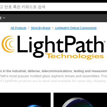
보
All Products
Shop By Brand
Lightpath® Optical Components
mponents
in the industrial, defense, telecommunications, testing and measureme
Path’s most popular molded glass aspheric lenses and assemblies. Fro
f LightPath products are in-stock and available for same-day shipping.