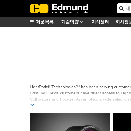
제품목록
기술역량
지식센터
회사정
Lightpath® Optical Co
LightPath® Technologies™ has been serving customers 
Edmund Optics’ customers have direct access to Light
Collimators and Focuser Assemblies, a wide selection o
specific needs.