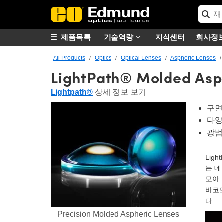
제품목록
기술역량
지식센터
회사정
All Products
Optics
Optical Lenses
Aspheric Lenses
LightPath® Molded Asp
Lightpath®
상세 정보 보기
구면
다양
광범
Ligh
는 데
모아 
바코
다.
Precision Molded Aspheric Lenses