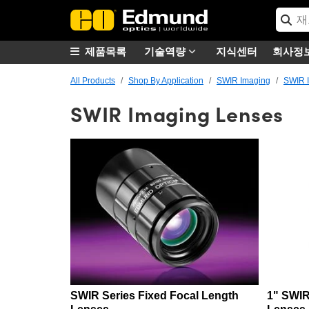
제품목록
기술역량
지식센터
회사정
All Products
Shop By Application
SWIR Imaging
SWIR 
SWIR Imaging Lenses
SWIR Series Fixed Focal Length
1" SWIR