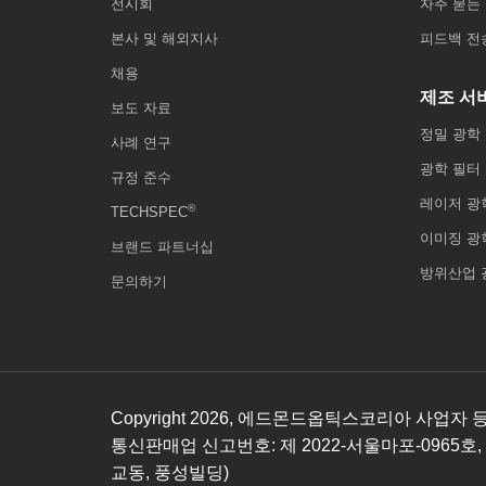
전시회
자주 묻는 
본사 및 해외지사
피드백 전
채용
제조 서
보도 자료
정밀 광학
사례 연구
광학 필터
규정 준수
레이저 광
®
TECHSPEC
이미징 광
브랜드 파트너십
방위산업 
문의하기
Copyright
2026
, 에드몬드옵틱스코리아 사업자 등록번호
통신판매업 신고번호: 제 2022-서울마포-0965호,
교동, 풍성빌딩)