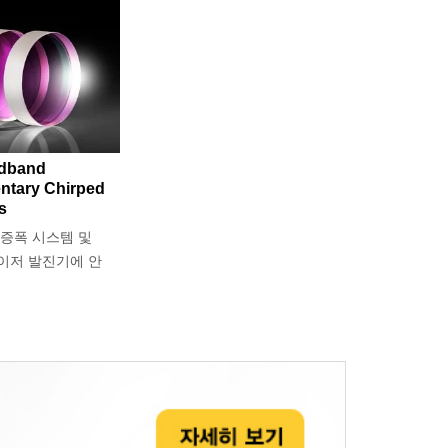
adband
tary Chirped
s
 증폭 시스템 및
이저 발진기에 안