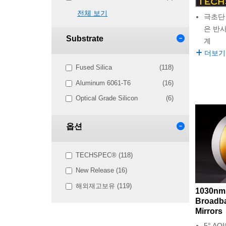
전체 보기
극초단
은 반
Substrate
계
더보기
Fused Silica
(118)
Aluminum 6061-T6
(16)
Optical Grade Silicon
(6)
옵션
TECHSPEC® (118)
New Release (16)
해외재고보유 (119)
1030nm 
Broadba
Mirrors
5° AOI