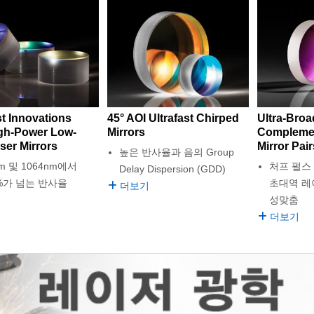
st Innovations
45° AOI Ultrafast Chirped
Ultra-Bro
igh-Power Low-
Mirrors
Complemen
ser Mirrors
Mirror Pair
높은 반사율과 음의 Group
nm 및 1064nm에서
처프 펄스
Delay Dispersion (GDD)
9%가 넘는 반사율
초대역 레
더보기
성맞춤
더보기