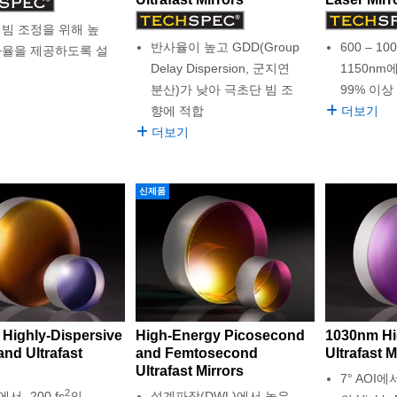
 빔 조정을 위해 높
반사율이 높고 GDD(Group
600 – 10
사율을 제공하도록 설
Delay Dispersion, 군지연
1150n
분산)가 낮아 극초단 빔 조
99% 이상
향에 적합
더보기
더보기
신제품
Highly-Dispersive
High-Energy Picosecond
1030nm Hi
nd Ultrafast
and Femtosecond
Ultrafast M
Ultrafast Mirrors
7° AOI에서
2
에서 -200 fs
의
설계파장(DWL)에서 높은