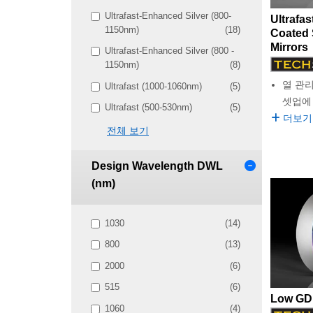
Ultrafast-Enhanced Silver (800-
Ultrafa
1150nm)
(18)
Coated 
Mirrors
Ultrafast-Enhanced Silver (800 -
1150nm)
(8)
열 관
Ultrafast (1000-1060nm)
(5)
셋업에
Ultrafast (500-530nm)
(5)
더보기
전체 보기
Design Wavelength DWL
(nm)
1030
(14)
800
(13)
2000
(6)
515
(6)
Low GDD
1060
(4)