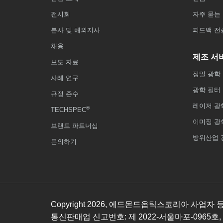
전시회
자주 묻는 
본사 및 해외지사
피드백 전
채용
제조 서
보도 자료
정밀 광학
사례 연구
광학 필터
규정 준수
레이저 광
®
TECHSPEC
이미징 광
브랜드 파트너십
방위산업 
문의하기
Copyright
2026
, 에드몬드옵틱스코리아 사업자 등록번호
통신판매업 신고번호: 제 2022-서울마포-0965호,