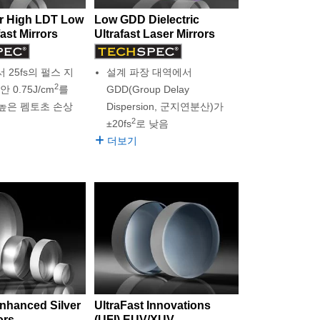
 High LDT Low
Low GDD Dielectric
ast Mirrors
Ultrafast Laser Mirrors
서 25fs의 펄스 지
설계 파장 대역에서
2
 0.75J/cm
를
GDD(Group Delay
높은 펨토초 손상
Dispersion, 군지연분산)가
2
±20fs
로 낮음
더보기
Enhanced Silver
UltraFast Innovations
ors
(UFI) EUV/XUV