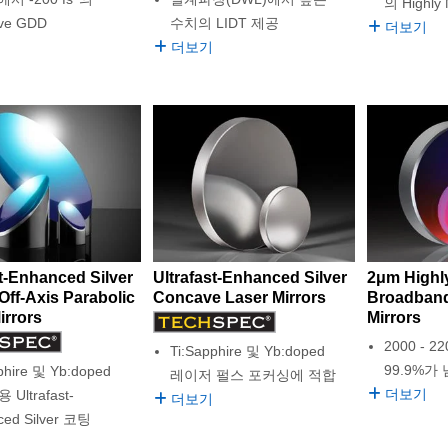
의 Highly
ive GDD
수치의 LIDT 제공
더보기
더보기
st-Enhanced Silver
Ultrafast-Enhanced Silver
2μm Highl
Off-Axis Parabolic
Concave Laser Mirrors
Broadband 
irrors
Mirrors
2000 - 
Ti:Sapphire 및 Yb:doped
99.9%가
phire 및 Yb:doped
레이저 펄스 포커싱에 적합
더보기
Ultrafast-
더보기
ced Silver 코팅