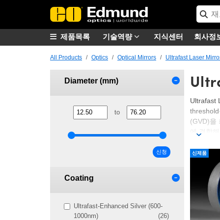
제품목록
기술역량
지식센터
회사정
All Products
Optics
Optical Mirrors
Ultrafast Laser Mirro
Ultr
Diameter (mm)
Ultrafa
thresho
to
(GVD)
에 결합해
분야에 사
신청
신제품
Coating
Ultrafast-Enhanced Silver (600-
1000nm)
(26)