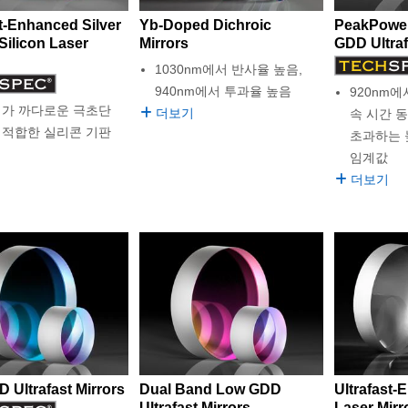
st-Enhanced Silver
Yb-Doped Dichroic
PeakPower
Silicon Laser
Mirrors
GDD Ultraf
1030nm에서 반사율 높음,
940nm에서 투과율 높음
920nm에
리가 까다로운 극초단
더보기
속 시간 동안
 적합한 실리콘 기판
초과하는 
임계값
더보기
 Ultrafast Mirrors
Dual Band Low GDD
Ultrafast-
Ultrafast Mirrors
Laser Mirr