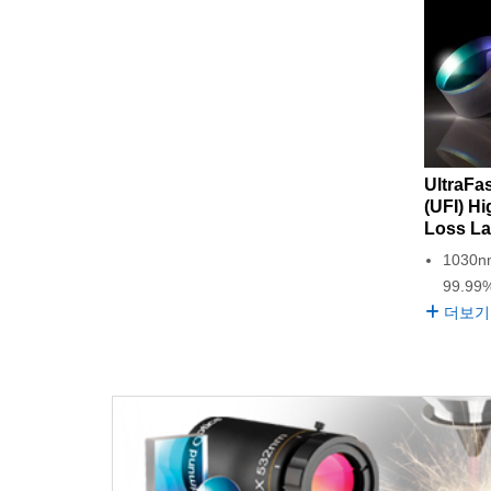
UltraFa
(UFI) H
Loss La
1030
99.9
더보기