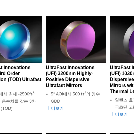
st Innovations
UltraFast Innovations
UltraFast 
ird Order
(UFI) 3200nm Highly-
(UFI) 1030
ion (TOD) Ultrafast
Positive Dispersive
Dispersive
Ultrafast Mirrors
Mirrors wi
Thermal L
3
2
I에서 최대 -2500fs
5° AOI에서 500 fs
의 양수
열렌즈 효
 음수치를 갖는 3차
GDD
극초단 고
(TOD)
더보기
더보기