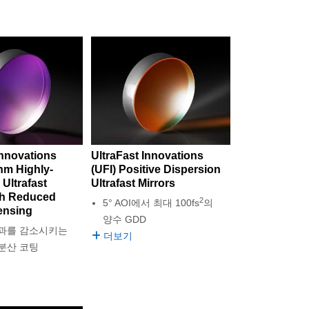
Innovations
UltraFast Innovations
nm Highly-
(UFI) Positive Dispersion
 Ultrafast
Ultrafast Mirrors
th Reduced
2
5° AOI에서 최대 100fs
의
ensing
양수 GDD
과를 감소시키는
더보기
분산 코팅