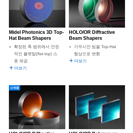
semblies
splitters
s
 Objectives
as
nt Tools
echnologies
llumination
실 또는 제품생산
Test Targets
d Testing and Detection
따라 달라집니다.
ns Accessories
에드몬드옵틱스에서
Diffractive Diffuser
, Diffractive Lens,
tical Components
roscopy
mechanics
명
ameras
tical Components
ty
MR
Testing and Detection
d Lab and Production
Diffractive Beamsplitter
, Diffractive Beam Sampler,
Diffractive
Beam Shaper
,
Diffractive Axicon
,
Diffractive Vortex Phase Plate
ptics
nd Isolators
e Systems
 Cameras
g and Detection
rial Processing
 Lab and Production
Midel Photonics 3D Top-
HOLO/OR Diffractive
에 이르는 방대한 제품군을 만나보세요. DOE는 소재 가공, 의료
Hat Beam Shapers
Beam Shapers
및 미용 시술, 반도체 웨이퍼 검사 등 여러 어플리케이션에 사용
cs
rization
 Filters
cessories and Optomechanics
실 또는 제품생산
oherence Tomography
ner
됩니다.
확장된 축 범위에서 안정
가우시안 빔을 Top-Hat
적인 플랫탑(flat-top) 스
형상으로 변환
적절한 DOE를 선택하기 위해 도움이 필요하신가요? 고객 서비스
cs
ms
oom Lenses
d Interface Cameras
혹은 기술 지원 담당자에게
문의
바랍니다.
폿 제공
더보기
더보기
Optics
학 신제품
y Targets
ystems
eam Sputtering) Coated Optics
nd Stage Micrometers
ras
ng Development Systems
신제품
e Optical Elements (DOE)
y Mechanics
hoto-Optical Company
s
es and Couplers