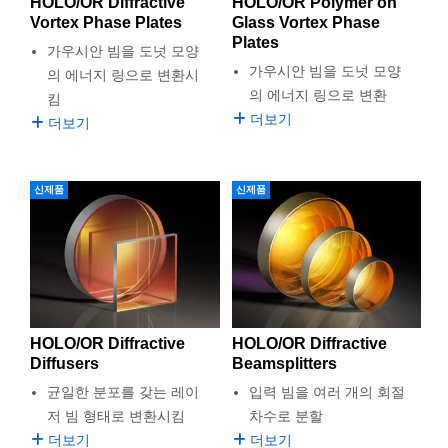
HOLO/OR Diffractive
HOLO/OR Polymer on
 Direct Microscopes
® Optical Components
Vortex Phase Plates
Glass Vortex Phase
Plates
s
ion Labs™
가우시안 빔을 도넛 모양
가우시안 빔을 도넛 모양
의 에너지 링으로 변환시
scopy
의 에너지 링으로 변환
킴
더보기
더보기
ics
신제품
신제품
n Gratings™
AX
tical Components
HOLO/OR Diffractive
HOLO/OR Diffractive
Diffusers
Beamsplitters
균일한 분포를 갖는 레이
입력 빔을 여러 개의 회절
Innovations (UFI)
저 빔 형태로 변환시킴
차수로 분할
더보기
더보기