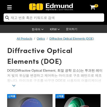
0
ptics
ser Optics
ptomechanics
icroscopy
asers
aging Lenses
ameras
라이트 & 조명
st Targets
ting & Detection
b & Production
op By Application
op By Brand
ew Products
earance Products
ertified Products
nses
ors
em
tics® Objectives
rces
l Length Lenses
ras
sion Lighting
 Test Targets
etrology
eaning
ng
C®
s
Laser Optics
d Optics
문의하기
한국어
KRW
rrors
es
age System
bjectives
surement and Electronics
c Lenses
hernet Cameras
명
Test Targets
sion Solutions
 Handling Tools
ing
on
학 신제품
 Optics
ed Optomechanics
All Products
Optics
Diffractive Optical Elements (DOE)
Diffractive Optical
nd Diffusers
dows
Optical Mounts
bjectives
cs
s (S-Mount Lenses)
FLIR Cameras
py Lighting
lysis & Stage Micrometers
surement and Electronics
ols
ameras
®
mechanics
 Optomechanics
 Lasers
ters
rs
System
ctives
plifiers
iable Magnification Lenses
ion Cameras
rces
ay Level Test Targets
hesives
opy
scopy
Lasers
d Microscopy
Elements (DOE)
on Optics
Optics
ables and Breadboards
ctives
ty
e Objectives
meras
on Accessories
ets
ckened Products
onal Imaging
ng Lenses
 Microscopy
d Imaging Lenses
DOE(Diffractive Optical Element, 회절 광학 요소)는 투과된 레이
저 빛의 위상을 변경하고 제어하는 마이크로 구조 패턴으로 제조
ers
m Expanders
 Stages
orrected Objectives
hanics
ses
ng Cameras
nation
ings
rs
 재질
 Imaging
ras
 Imaging Lenses
d Cameras
됩니다. 마이크로 구조를 바꾸면 DOE로 사용자의 어플리케이션
요건에 맞춰 거의 모든 빔 광도 프로파일과 빔 모양을 구현할 수
cal Assemblies
ages and Slides
jugate Objectives
ssories
d Lenses
ion Labs Cameras™
opy
and Accessories
cal Imaging
nation
 Cameras
 Illumination
있습니다. DOE는 플라스틱, 용융 실리카, 저마늄(Ge), 사파이어,
셀렌화 아연(ZnSe) 등 다양한 소재의 기판으로 제조되며
신제품
신제품
n Gratings
m Shaping
 Apertures
 Objectives
duction
oduction and Advanced
as
ig and Roughness Standards
on Microscopy
g and Detection
Illumination
 Test Targets
UV/VIS/IR 레이저와 함께 사용할 수 있습니다. 또한, 특정 레이저
hy
파장 대역에 맞게 설계되는 것이 일반적이며 성능은 파장 대역에